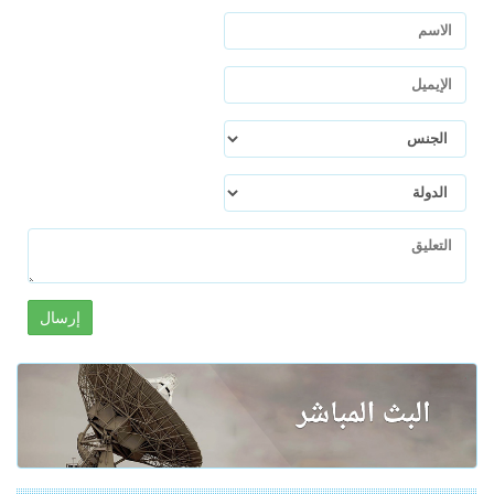
إرسال