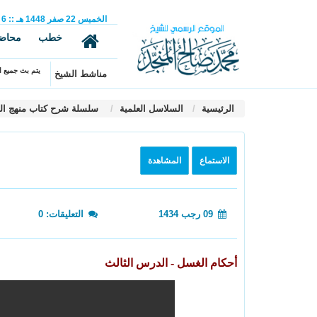
الخميس
22
صفر
1448 هـ
::
6
خطب
محاض
يتم بث جميع ال
مناشط الشيخ
الرئيسية
السلاسل العلمية
سلسلة شرح كتاب منهج ال
الاستماع
المشاهدة
09 رجب 1434
التعليقات: 0
أحكام الغسل - الدرس الثالث