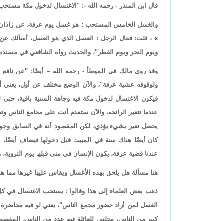
قال ابن المنذر - رحمه الله -: "الاغتسال لدخول مكة مستحب
والغسل الخامس المستحب : هو غسل يوم عرفة، عن زاذان ق
، قلت: فقال الرجل : الغسل الذي هو الغسل، أسألك عن ا
ويوم النحر ويوم الفطر"، والحديث رواه الشافعي في مسنده
وقد روى مالك في الموطأ - رحمه الله – أيضًا: "عن نافع
ولوقوفه عشية عرفة"، والآن الوضع مختلف عن أول، يعني أو
فيكون الاغتسال لدخول مكة فيه وجاهة السنية باقية، حتى ل
عندما تتغير الرائحة، والآن ستقدم أنت على مجامع الناس وتخ
يحصل تغير بشيء يؤذي، لكن المقصود أنه في السابق وجود 
كان أيضًا هناك سنة في المبيت قبل دخولها فيضاف أيضًا، 
عندنا قضية عرفة، يكون الإنسان في منى قبلها يوم التروية،
هنا مسألة هل يلحق بهذه الأغسال ويقاس عليها غيرها مما هو
ذهب بعض العلماء إلى هذا وقالوا : يستحب الاغتسال في كل مج
الغسل لمن أراد حضور مجمع الناس"، يعني لو فيه محاضرة ف
كبير من الناس، مجلس للعائلة فيه عدد من الناس، المقصود 