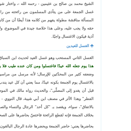
الشيخ محمد بن صالح بن عثيمين - رحمه الله -، واختار شيخ 
غسل الجمعة على من يتأذى المسلمون من رائحته من رائحة
المسألة مناقشة مطولة يفهم من كلامه هذا أيضًا أن من كا
حقه ولا يجب عليه، وعلى هذا خلاصة جيدة في الموضوع، ولا
أذية فيكون الاغتسال واجبًا.
الغسل للعيدين
الغسل الثاني المستحب وهو غسل العيد لحديث ابن السبا
هذا يوم جعله الله عيدًا فاغتسلوا ومن كان عنده طيب فل
وضعفه كثير من المحدّثين للإرسال؛ لأنه مرسل من مراسيل
بالاغتسال يوم الجمعة بكونه عيدًا، مما يعني أن كل عيد يند
قبل أن يغدو إلى المصلّى"، والحديث رواه مالك في الموط
الفطر" وهذا الأثر في مصنف ابن أبي شيبة، قال النووي -
بالاتفاق"، سواء، ويقصد بـ "كل أحد" الرجال والنساء والصبيا
بخلاف الجمعة فإنه لقطع الرائحة فاختصّ بحاضرها على الص
بحاضرها يعني: حاضر الجمعة ويحضرها عادة الرجال البالغون.