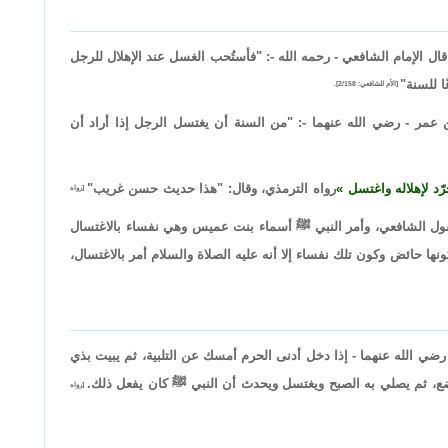
 قال الإمام الشافعي - رحمه الله -: "فأستُحب الغسل عند الإهلال للرجل
ا للسنة"
[الأم للشافعي: 2/158].
 ابن عمر - رضي الله عنهما -: "من السنة أن يغتسل الرجل إذا أراد أن
رّد لإهلاله واغتسل
رواه الترمذي، وقال: "هذا حديث حسن غريب"
[رواه
يقول الشافعي، وأمر النبي ﷺ أسماء بنت عميس وهي نفساء بالاغتسال
ها حائض وكون تلك نفساء إلا أنه عليه الصلاة والسلام أمر بالاغتسال،
- رضي الله عنهما - إذا دخل أدنى الحرم أمسك عن التلبية، ثم يبيت بذي
، ثم يصلي به الصبح ويغتسل ويحدث أن النبي ﷺ كان يفعل ذلك.
[رواه