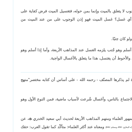
وب لا يتعلق بالميت وإنما بمن حوله، فتغسيل الميت فرض كفاية على
أي غسل؟ غسل الميت فهو إذن الوجوب على من عند الميت من
و كان جنبًا.
أسلم وهو جُنب يلزمه الغسل عند المذاهب الأربعة، وأما إذا أسلم وهو
الأحوط أن يغتسل، هذا ما يتعلق بالأغسال الواجبة.
ة لم يذكرها المصنّف - رحمه الله - على أساس أن كتابه مختصر"منهج
لاجتماع بالناس، وأغسال شُرعت لأسباب ماضية، فمن النوع الأول وهو
مهور العلماء ومنهم المذاهب الأربعة لحديث أبي سعيد الخدري

، عن
ومعناه عند أكثر العلماء: متأكّد كما تقول العرب: حقك
البخاري: 858، ومسلم: 846].