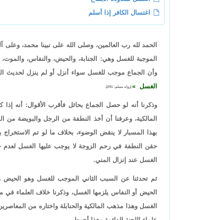
اغتسال الكافر إذا أسلم
الحمد لله رب العالمين، وصلى الله على نبينا محمد، وعلى آ
الموجبة للغسل وهي: الجنابة، والحيض، والنفاس، والموت، وإس
وأن الجماع موجب للغسل سواء أنزل أو لم ينزل لحديث ا
الغسل
[رواه مسلم: 291].
وذكرنا أنه لو حصل الجماع بحائل فأقرب الأقوال: أنه إذا ك
المالكية، وعرفنا أن أخذ النطفة من الرجل والبويضة من الم
بهذا المسبار لا ينقض الوضوء، بخلاف ما لو تم الاستخراج 
حقن النطفة في رحم الزوجة لا يوجب عليها الغسل لعدم حص
الغسل عند إنزال المني.
ثم تحدثنا عن السبب الثاني الموجب للغسل وهو الحيض وا
الحيض أو النفاس يلزمها الغسل، وذكرنا خلاف العلماء في مسأ
الغسل وهذا مذهب المالكية والحنابلة واختاره من المعاصرين
علماء اللجنة الدائمة وهذا أحوط.