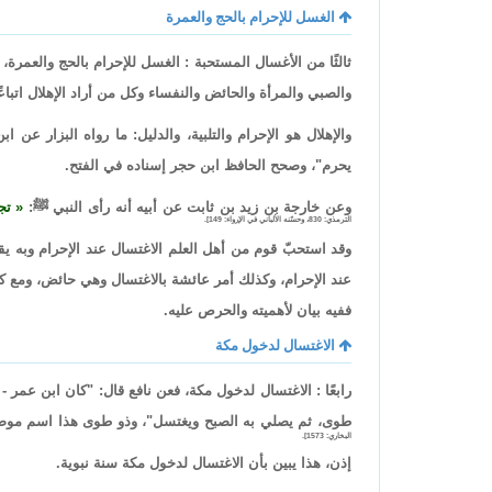
الغسل للإحرام بالحج والعمرة
ثالثًا من الأغسال المستحبة : الغسل للإحرام بالحج والعمرة،
والصبي والمرأة والحائض والنفساء وكل من أراد الإهلال اتباعً
والإهلال هو الإحرام والتلبية، والدليل: ما رواه البزار عن
يحرم"، وصحح الحافظ ابن حجر إسناده في الفتح.
وعن خارجة بن زيد بن ثابت عن أبيه أنه رأى النبي ﷺ:
تج
الترمذي: 830، وحسّنه الألباني في الإرواء: 149].
وقد استحبّ قوم من أهل العلم الاغتسال عند الإحرام وبه 
عند الإحرام، وكذلك أمر عائشة بالاغتسال وهي حائض، ومع كون
ففيه بيان لأهميته والحرص عليه.
الاغتسال لدخول مكة
رابعًا : الاغتسال لدخول مكة، فعن نافع قال: "كان ابن عمر 
طوى، ثم يصلي به الصبح ويغتسل"، وذو طوى هذا اسم موضع
البخاري: 1573].
إذن، هذا يبين بأن الاغتسال لدخول مكة سنة نبوية.