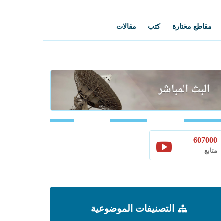
مقاطع مختارة
كتب
مقالات
607000
متابع
التصنيفات الموضوعية