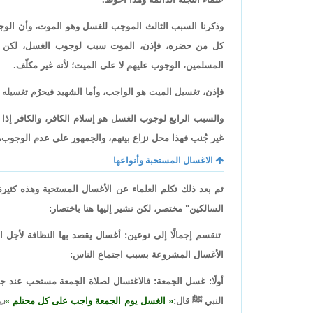
وذكرنا السبب الثالث الموجب للغسل وهو الموت، وأن الوج
كل من حضره، فإذن، الموت سبب لوجوب الغسل، لكن 
المسلمين، الوجوب عليهم لا على الميت؛ لأنه غير مكلّف.
فإذن، تغسيل الميت هو الواجب، وأما الشهيد فيحرُم تغسيله ول
والسبب الرابع لوجوب الغسل هو إسلام الكافر، والكافر إذا 
غير جُنب فهذا محل نزاع بينهم، والجمهور على عدم الوجوب، و
الاغسال المستحبة وأنواعها
ثم بعد ذلك تكلم العلماء عن الأغسال المستحبة وهذه كثير
السالكين" مختصر، لكن نشير إليها هنا باختصار:
تنقسم إجمالًا إلى نوعين: أغسال يقصد بها النظافة لأجل ا
الأغسال المشروعة بسبب اجتماع الناس:
أولًا: غسل الجمعة: فالاغتسال لصلاة الجمعة مستحب عند ج
النبي ﷺ قال:
الغسل يوم الجمعة واجب على كل محتلم
[رواه 