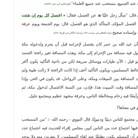
 عند الجميع، مستحب عند جميع العلماء".
[فتح الباري لابن حجر: 3/435].
ال: "سأل رجل عليًا

عن الغسل، فقال:
اغتسل كل يوم إن شئت
لغسل المؤكد، المتأكد الذي هو الغسل، قال: يوم الجمعة ويوم عرفة
 وإسناده صحيح
. [رواه الشافعي في مسنده: 114، وصححه الألباني في الإرواء: 114].
 أن عبد الله بن عمر كان يغتسل لإحرامه قبل أن يحرم ولدخوله مكة
ل فيه مسافة من الإحرام إلى مكة، وهذه المسافة تغير رائحة الجسد
و قيل : الآن طيارات ووسائل سريعة لكن من ناحية التأكيد يكون أكثر
الط المسلمين، ويكون التأكيد أخف إذا كانت الرائحة لا زالت طيبة ولم
المسافة بين الميقات ومكة، وعلى الرواحل، قد يكون في الحر، وإذا
المسافة وقت المبيت هذا، فإذن، من السنة الاغتسال لدخول مكة، ثم
 وأيضًا فيه زحام ومخالطة الناس، وعرفة مشهد عظيم ومجتمع جليل.
 في معناها؟
تمع للناس دينيًا ودنيويًا، قال النووي - رحمه الله -: "من المستحب
يها اجتماع عدد من الناس كبير، مجلس إقراء للحديث فيه اجتماع عدد
أن المسلم يكون نظيفًا عند لقاء المسلمين، لا ينفرون منه ولا يوجد