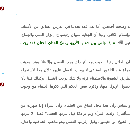
له وصحبه أجمعين، أما بعد: فقد تحدثنا في الدرس السابق عن الأسباب
لام الكافر، وبينا أن للجنابة سببان رئيسيان: إنزال المني والجماع،
لنبي ﷺ:
إذا جلس بين شعبها الأربع، ومسّ الختان الختان فقد وجب
ان الحائل رقيقًا بحيث يجد أثر ذلك يجب الغسل وإلا فلا، وهذا مذهب
رأة عند التلقيح الصناعي لا يوجب الغسل عليهما؛ لأن هذا الاستخراج
بطريق الشهوة والاستمناء فإنه ولا شك يوجب الغسل، وكذلك قلنا بأن
ول الإنزال منها، وذكرنا بعض الحكم التي ذكرها العلماء من وجوب
لنفاس وأن هذا محل اتفاق بين العلماء، وأن المرأة إذا طهرت من
لة: إذا ولدت المرأة ولم تر دمًا فهل يلزمها الغسل؟ فقيل: لا يلزمها
 الشيخ ابن عثيمين، وقيل: يلزمها الغسل وهو مذهب الشافعية واختاره