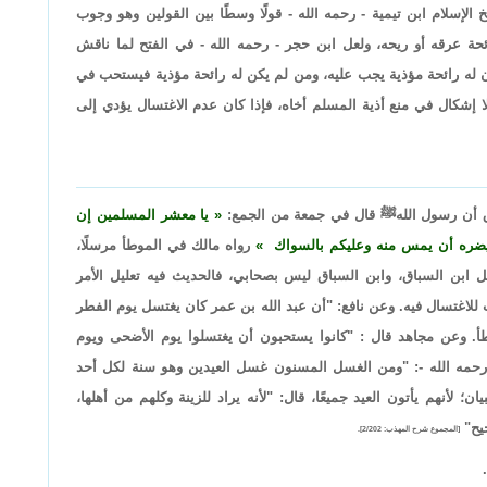
الإسلام ابن تيمية - رحمه الله - قولًا وسطًا بين القولين وهو وجوب
 عرقه أو ريحه، ولعل ابن حجر - رحمه الله - في الفتح لما ناقش
ن له رائحة مؤذية يجب عليه، ومن لم يكن له رائحة مؤذية فيستحب في
 إشكال في منع أذية المسلم أخاه، فإذا كان عدم الاغتسال يؤدي إلى
ق أن رسول اللهﷺ قال في جمعة من الجمع:
يا معشر المسلمين إن
ا يضره أن يمس منه وعليكم بالسواك
رواه مالك في الموطأ مرسلًا،
 ابن السباق، وابن السباق ليس بصحابي، فالحديث فيه تعليل الأمر
ب للاغتسال فيه. وعن نافع: "أن عبد الله بن عمر كان يغتسل يوم الفطر
أ. وعن مجاهد قال : "كانوا يستحبون أن يغتسلوا يوم الأضحى ويوم
 رحمه الله -: "ومن الغسل المسنون غسل العيدين وهو سنة لكل أحد
ن؛ لأنهم يأتون العيد جميعًا، قال: "لأنه يراد للزينة وكلهم من أهلها،
حيح"
[المجموع شرح المهذب: 2/202].