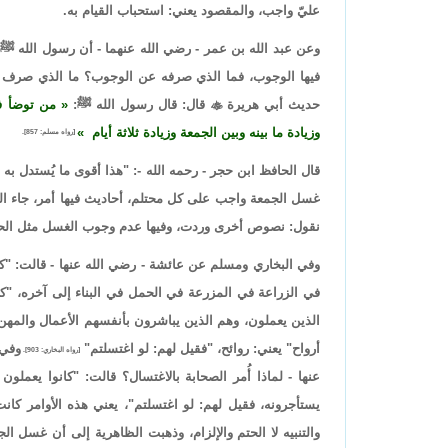
عليّ واجب، والمقصود يعني: استحباب القيام به.
وعن عبد الله بن عمر - رضي الله عنهما - أن رسول الله ﷺ 
فيها الوجوب، فما الذي صرفه عن الوجوب؟ ما الذي صرف 
حديث أبي هريرة

قال: قال رسول الله ﷺ:
من توضأ ف
وزيادة ما بينه وبين الجمعة وزيادة ثلاثة أيام
[رواه مسلم: 857].
قال الحافظ ابن حجر - رحمه الله -: "هذا أقوى ما يُستدل 
غسل الجمعة واجب على كل محتلم، أحاديث فيها أمر، جاء ا
نقول: نصوص أخرى وردت، وفيها عدم وجوب الغسل مثل الحدي
وفي البخاري ومسلم عن عائشة - رضي الله عنها - قالت: "
في الزراعة في المزرعة في الحمل في البناء إلى آخره، "كا
الذين يعملون، وهم الذين يباشرون بأنفسهم الأعمال والمهن، 
أرواح" يعني: روائح، "فقيل لهم: لو اغتسلتم"
وفي 
[رواه البخاري: 903].
عنها - لماذا أُمر الصحابة بالاغتسال؟ قالت: "كانوا يعمل
يستأجرونه، فقيل لهم: لو اغتسلتم"، يعني هذه الأوامر 
والتنبيه لا الحتم والإلزام، وذهبت الظاهرية إلى أن غسل ا