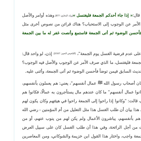
قال:
إذا جاء أحدكم الجمعة فليغتسل
وهذه أوامر والأصل
[رواه البخاري: 877].
الأمر عن الوجوب إلى الاستحباب؟ هناك قرائن من نصوص أخرى مثل
أحسن الوضوء ثم أتى الجمعة فاستمع وأنصت غفر له ما بين الجمعة
به على عدم فرضية الغسل يوم الجمعة"،
إذن، لو واحد قال:
[التلخيص الحبير: 2/167].
لجمعة فليغتسل، ما الذي صرف الأمر عن الوجوب والأصل فيه الوجوب؟
ث السابق فيمن توضأ فأحسن الوضوء ثم أتى الجمعة، وأثنى عليه.
كان أصحاب رسول الله ﷺ عمال أنفسهم"، يعني: هم يعملون بأنفسهم،
نوا عمال أنفسهم" ما كان عندهم مال يستأجرون به عمالًا، فكانوا هم
قالت: "وكانوا إذا راحوا إلى الجمعة راحوا في هيئتهم وكان يكون لهم
هذا بيان أن طلب الغسل هذا مثل التعليل من أم المؤمنين - رضي الله
ون هم بأنفسهم، يباشرون الأعمال ولم يكن لهم من ينوب عنهم، أو من
كانت من أجل الرائحة، وفي هذا أن طلب الغسل كان على سبيل العرض
لجمعة واجب، واختار هذا القول ابن خزيمة والشوكاني، ومن المعاصرين