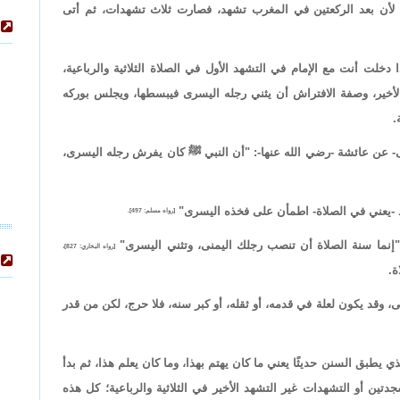
س؛ لأن بعد الركعتين في المغرب تشهد، فصارت ثلاث تشهدات، ثم أتى
خلت أنت مع الإمام في التشهد الأول في الصلاة الثلاثية والرباعية،
لأخير، وصفة الافتراش أن يثني رجله اليسرى فيبسطها، ويجلس بوركه
.
ى- عن عائشة -رضي الله عنها-: "أن النبي ﷺ كان يفرش رجله اليسرى،
 -يعني في الصلاة- اطمأن على فخذه اليسرى"
[رواه مسلم: 497].
"إنما سنة الصلاة أن تنصب رجلك اليمنى، وتثني اليسرى"
[رواه البخاري: 827]،
ة.
وقد يكون لعلة في قدمه، أو ثقله، أو كبر سنه، فلا حرج، لكن من قدر
ي يطبق السنن حديثًا يعني ما كان يهتم بهذا، وما كان يعلم هذا، ثم بدأ
تين أو التشهدات غير التشهد الأخير في الثلاثية والرباعية؛ كل هذه