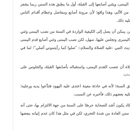
منى، ويثني أصابعها إلى القبلة، أول ما يطبق هذه السنن ربما يشعر
من الألم، وهذا واقع؛ لأن مرونة أصابع ومفاصل وعظام أقدام الناس
يه ذلك.
صبر، يمكن أن يصل إلى الكيفية الواردة في السنة من نصب اليمنى وثني
 اليسرى وتجلس عليها، سهل، لكن نصب اليمنى وثني أصابع قدم اليمنى
 النبي -عليه الصلاة والسلام-: "صلوا كما رأيتموني أصلي"؛ لما في
ة أن تنصب القدم اليمنى، واستقباله بأصابعها القبلة، والجلوس على
لسنة؛ لأنه في حادثة معينة اعتدى عليه اليهود فثدَّعوا يديه ورجليه؛
عليه بعضهم ذلك، فأخبره عن السبب.
اد يكون أشد الصحابة حرصًا على السنة من جهة الالتزام بها، حتى أنه
سنن العادة من شدة التحري، لكن في مثل هذا كان عدم إتيانه ببعضها