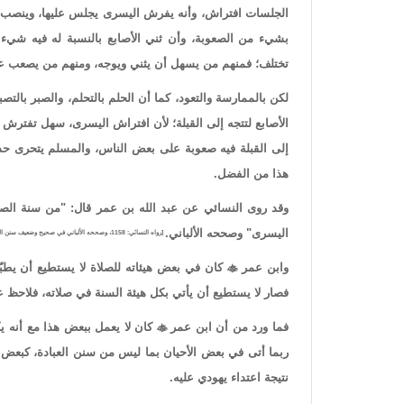
الجلسات افتراش، وأنه يفرش اليسرى يجلس عليها، وينصب الي
بشيء من الصعوبة، وأن ثني الأصابع بالنسبة له فيه شيء 
تختلف؛ فمنهم من يسهل أن يثني ويوجه، ومنهم من يصعب عل
لكن بالممارسة والتعود، كما أن الحلم بالتحلم، والصبر بالت
الأصابع لتتجه إلى القبلة؛ لأن افتراش اليسرى، سهل تفترش
إلى القبلة فيه صعوبة على بعض الناس، والمسلم يتحرى حديث
هذا من الفضل.
وقد روى النسائي عن عبد الله بن عمر قال: "من سنة الصلا
اليسرى" وصححه الألباني.
[رواه النسائي: 1158، وصححه الألباني في صحيح وضعيف سنن النسائي].
وابن عمر

كان في بعض هيئاته للصلاة لا يستطيع أن يطبّق ا
فصار لا يستطيع أن يأتي بكل هيئة السنة في صلاته، فلاحظ 
فما ورد من أن ابن عمر

كان لا يعمل ببعض هذا مع أنه يك
ربما أتى في بعض الأحيان بما ليس من سنن العبادة، كبعض 
نتيجة اعتداء يهودي عليه.