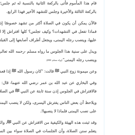
قام هذا المأموم فأتى بالركعة الثانية بالنسبة له ثم جل
بالركعة الثالثة والأخيرة وجلس للتشهد الأخير فهذا الرابع.
فالآن يمكن أن يكون في الصلاة أكثر من تشهد خصوصًا إذا د
فماذا تفعل في التشهدات؟ وكيف تجلس؟ كلها افتراش إلا ا
عليها، وينصب رجله اليمنى، ويجعل أطراف أصابعها إلى القبلة
ويدل على سنية هذا الجلوس ما رواه مسلم -رحمه الله تعال
وينصب رجله اليمنى"
[رواه مسلم: 498].
وعن ميمونة زوج النبي ﷺ قالت: "كان رسول الله ﷺ إذا قعد
وفي البخاري عن عبد الله بن عمر -رضي الله عنهما- قال: 
فالافتراش في الجلوس إذن سنة ثابتة عن النبي ﷺ في الصلا
ويلاحظ أن بعض الناس يفترش اليسرى، ولكن لا ينصب اليمنى، 
على نصب اليمنى فلماذا لا ينصبها!.
وقد ثبتت هذه الهيئة والكيفية من الافتراش عن النبي ﷺ، والذ
يتعلم سنن الصلاة، وأن الجلسات في الصلاة سواء بين السجد