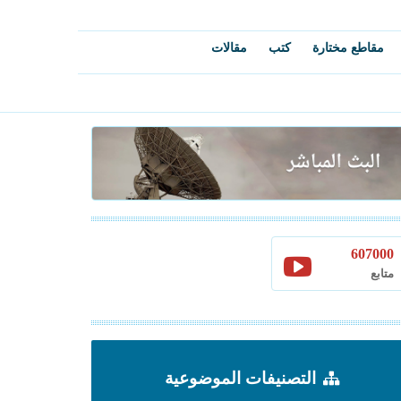
مقاطع مختارة
كتب
مقالات
607000
متابع
التصنيفات الموضوعية