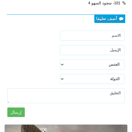
101- سجود السهو 4
أضف تعليقا
إرسال