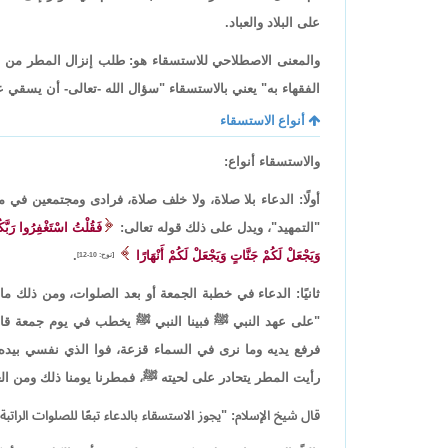
على البلاد والعباد.
والمعنى الاصطلاحي للاستسقاء هو: طلب إنزال المطر من الله
الفقهاء به" يعني بالاستسقاء "سؤال الله -تعالى- أن يسقي ع
أنواع الاستسقاء
والاستسقاء أنواع:
أولًا: الدعاء بلا صلاة، ولا خلف صلاة، فرادى ومجتمعين في 
"التمهيد"، ويدل على ذلك قوله تعالى:
فَقُلْتُ اسْتَغْفِرُوا رَبَّكُ
وَيَجْعَلْ لَكُمْ جَنَّاتٍ وَيَجْعَلْ لَكُمْ أَنْهَارًا
.
[نوح: 10-12]
ثانيًا: الدعاء في خطبة الجمعة أو بعد الصلوات، ومن ذلك 
"على عهد النبي ﷺ فبينا النبي ﷺ يخطب في يوم جمعة قام أع
فرفع يديه وما نرى في السماء قزعة، فوا الذي نفسي بيده 
رأيت المطر يتحادر على لحيته ﷺ، فمطرنا يومنا ذلك ومن الغد
قال شيخ الإسلام: "يجوز الاستسقاء بالدعاء تبعًا للصلوات الرات