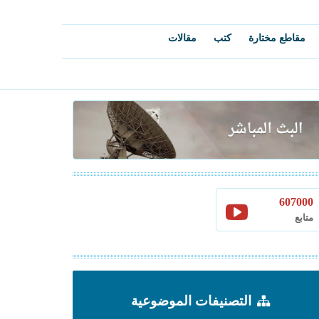
مقاطع مختارة
كتب
مقالات
607000
متابع
التصنيفات الموضوعية