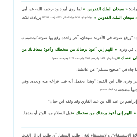
مرات:
سبحان الملك القدوس
لما روى أبو داود -رحمه الله- عن أبي
سبحان الملك القدوس
بزيادة: ثلاث
[رواه أبو داود: 1430، وراه النسائي: 1753، وأحمد: 15355]
: "ورفع صوته في الآخرة: سبحان، آخر واحدة رفع بها صوته"
[رواه البيهقي في
ل في وتره:
اللهم إني أعوذ برضاك من سخطك، وأعوذ بمعافاتك من
 على نفسك
[رواه أبو داود: 1427، والترمذي: 3566، وابن ماجه: 1179، وهو حديث صحيح].
ما جاء في "صحيح مسلم" عن عائشة.
 وتره، قال ابن القيم: "وهذا يحتمل أنه قبل فراغه منه وبعده. وفي
تبوأ مضجعه
"[زاد المعاد: 1/ 325].
براهيم بن عبد الله بن عبد القاري وقد وثقه ابن حبان"
اللهم إني أعوذ برضاك من سخطك
قبل السلام من الوتر أو بعدها.
لاة الاستسقاء"، والاستسقاء لغة : طلب السقيا، أي طلب إنزال الغيث