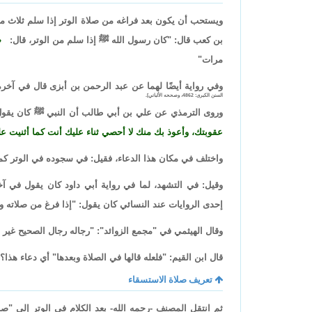
ويستحب أن يكون بعد فراغه من صلاة الوتر إذا سلم ثلاث 
بن كعب قال: "كان رسول الله ﷺ إذا سلم من الوتر، قال:
مرات"
وفي رواية أيضًا لهما عن عبد الرحمن بن أبزى قال في آخره
السنن الكبرى: 4862، وصححه الألباني].
وروى الترمذي عن علي بن أبي طالب أن النبي ﷺ كان يقو
عقوبتك، وأعوذ بك منك لا أحصي ثناء عليك أنت كما أثنيت
واختلف في مكان هذا الدعاء، فقيل: في سجوده في الوتر ك
وقيل: في التشهد، لما في رواية أبي داود كان يقول في آخر
إحدى الروايات عند النسائي كان يقول: "إذا فرغ من صلاته و
وقال الهيثمي في "مجمع الزوائد": "رجاله رجال الصحيح غير إ
قال ابن القيم: "فلعله قالها في الصلاة وبعدها" أي دعاء هذا؟
تعريف صلاة الاستسقاء
ثم انتقل المصنف -رحمه الله- بعد الكلام في الوتر إلى "ص