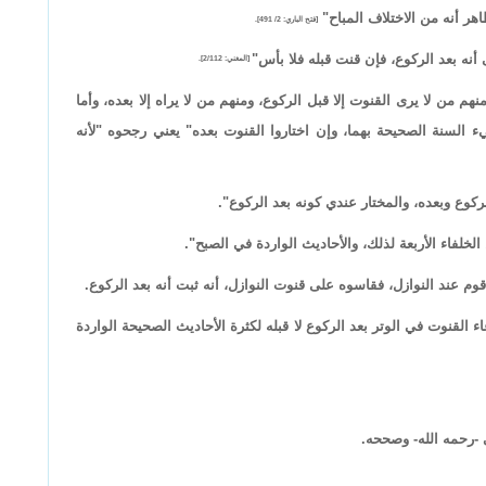
ر أنه من الاختلاف المباح"
[فتح الباري: 2/ 491].
ى أنه بعد الركوع، فإن قنت قبله فلا بأس"
[المغني: 2/112].
م من لا يرى القنوت إلا قبل الركوع، ومنهم من لا يراه إلا بعده، وأما
 السنة الصحيحة بهما، وإن اختاروا القنوت بعده" يعني رجحوه "لأنه
ركوع وبعده، والمختار عندي كونه بعد الركوع".
لخلفاء الأربعة لذلك، والأحاديث الواردة في الصبح".
م عند النوازل، فقاسوه على قنوت النوازل، أنه ثبت أنه بعد الركوع.
 القنوت في الوتر بعد الركوع لا قبله لكثرة الأحاديث الصحيحة الواردة
 -رحمه الله- وصححه.