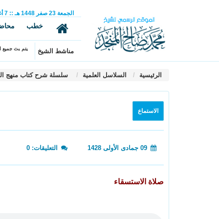
الجمعة
23
صفر
1448 هـ
::
7
أ
خطب
محاض
يتم بث جميع ال
مناشط الشيخ
الرئيسية
السلاسل العلمية
سلسلة شرح كتاب منهج ال
الاستماع
09 جمادى الأولى 1428
التعليقات: 0
صلاة الاستسقاء