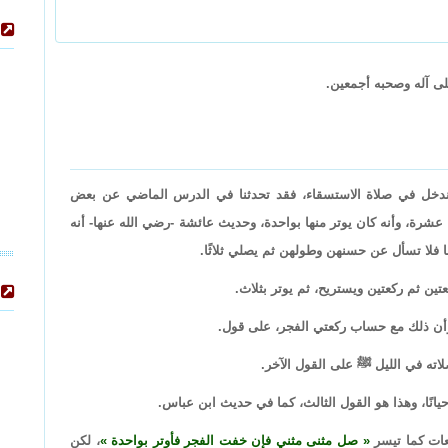
لى آله وصحبه أجمعين.
 وندخل في صلاة الاستسقاء، فقد تحدثنا في الدرس الماضي عن بعض
عشرة، وأنه كان يوتر منها بواحدة، وحديث عائشة -رضي الله عنها- أنه
 فلا تسأل عن حسنهن وطولهن ثم يصلي ثلاثًا.
تين ثم ركعتين ويستريح، ثم يوتر بثلاث.
وأن ذلك مع حساب ركعتي الفجر، على قول.
لاته في الليل ﷺ على القول الآخر.
نًا، وهذا هو القول الثالث، كما في حديث ابن عباس.
كعات كما تيسر
صل مثنى مثني فإن خفت الفجر فأوتر بواحدة
، لكن