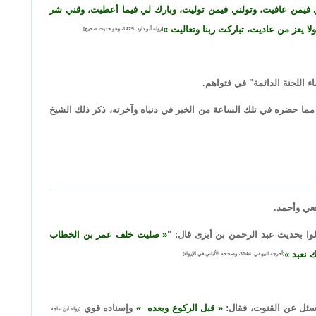
 فيمن عافيت، وتولني فيمن توليت، وبارك لي فيما أعطيت، وقني شر
لا يعز من عاديت، تباركت ربنا وتعاليت
[رواه أبو داود: 1425، وهو حديث صحيح].
ء اللجنة الدائمة" في فتواهم.
 مما حضره في تلك الساعة من الخير في دنياه وآخرته، ذكر ذلك الشيخ
عي وأحمد.
وا بحديث عبد الرحمن بن أبزى قال: "
صليت خلف عمر بن الخطاب
ك نعبد
[أخرجه البيهقي: 3144، وصححه الألباني في الإرواء].
 سئل عن القنوت، فقال:
قبل الركوع وبعده
وإسناده قوي
[رواه ابن ماجه: