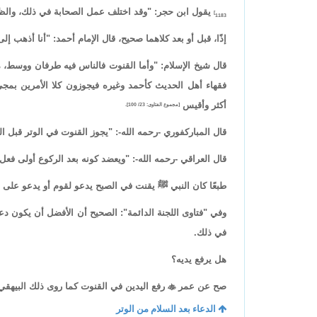
يقول ابن حجر: "وقد اختلف عمل الصحابة في ذلك، والظاه
1183]
إذًا، قبل أو بعد كلاهما صحيح، قال الإمام أحمد: "أنا أذهب إل
قال شيخ الإسلام: "وأما القنوت فالناس فيه طرفان ووسط، منه
فقهاء أهل الحديث كأحمد وغيره فيجوزون كلا الأمرين بمجيء
أكثر وأقيس
[مجموع الفتاوى: 23/ 100].
قال المباركفوري -رحمه الله-: "يجوز القنوت في الوتر قبل ال
قال العراقي -رحمه الله-: "ويعضد كونه بعد الركوع أولى فعل ا
طبعًا كان النبي ﷺ يقنت في الصبح يدعو لقوم أو يدعو على قو
وفي "فتاوى اللجنة الدائمة": الصحيح أن الأفضل أن يكون دعاء
في ذلك.
هل يرفع يديه؟
صح عن عمر

رفع اليدين في القنوت كما روى ذلك البيهقي
الدعاء بعد السلام من الوتر