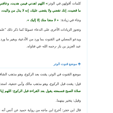
كلمات أقولهن في الوتر:
اللهم اهدني فيمن هديت، وعافني
ما قضيت، إنك تقضي ولا يقضى عليك، إنه لا يذل من واليت، و
وجاء في زيادة:
لا منجا منك إلا إليك
.
وتجوز الزيادات الأخرى على الدعاء عمومًا كما ذكر ذلك "علما
ويدعو المصلي في القنوت بما ورد من الأدعية، وبغير ما ورد
عبد العزيز بن باز -رحمه الله- في فتاواه.
موضع قنوت الوتر
موضع القنوت في الوتر، يقنت بعد الركوع، وهو مذهب الشاف
قيل: يقنت قبل الركوع، وهو مذهب مالك وأبي حنفية، استدل
صلاة الصبح فسمعته يقول بعد القراءة قبل الركوع: اللهم إيا
وقيل: يتخير بينهما.
قال ابن حجر: أخرج ابن ماجه من رواية حميد عن أنس أنه