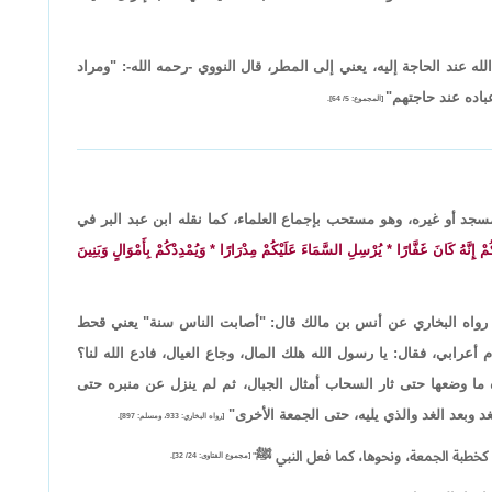
 عند الحاجة إليه، يعني إلى المطر، قال النووي -رحمه الله-: "ومراد
باده عند حاجتهم"
[المجموع: 5/ 64].
مسجد أو غيره، وهو مستحب بإجماع العلماء، كما نقله ابن عبد البر في
مْ إِنَّهُ كَانَ غَفَّارًا * يُرْسِلِ السَّمَاءَ عَلَيْكُمْ مِدْرَارًا * وَيُمْدِدْكُمْ بِأَمْوَالٍ وَبَنِينَ
ما رواه البخاري عن أنس بن مالك قال: "أصابت الناس سنة" يعني قحط
رابي، فقال: يا رسول الله هلك المال، وجاع العيال، فادع الله لنا؟
ما وضعها حتى ثار السحاب أمثال الجبال، ثم لم ينزل عن منبره حتى
 وبعد الغد والذي يليه، حتى الجمعة الأخرى"
[رواه البخاري: 933، ومسلم: 897].
بة كخطبة الجمعة، ونحوها، كما فعل النبي ﷺ
" [مجموع الفتاوى: 24/ 32].