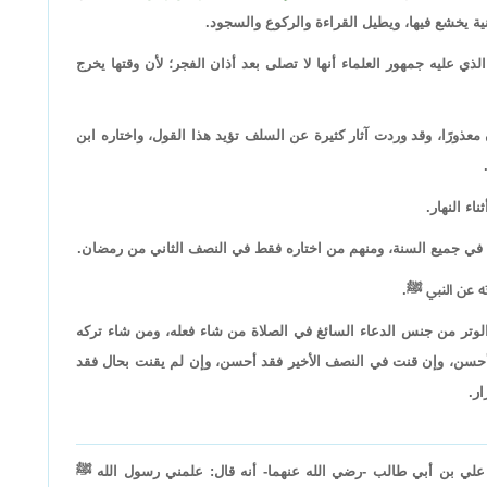
 يخشع فيها، ويطيل القراءة والركوع والسجود.
لذي عليه جمهور العلماء أنها لا تصلى بعد أذان الفجر؛ لأن وقتها يخرج
عذورًا، وقد وردت آثار كثيرة عن السلف تؤيد هذا القول، واختاره ابن
اء النهار.
ه في جميع السنة، ومنهم من اختاره فقط في النصف الثاني من رمضان.
ه عن النبي ﷺ.
 الوتر من جنس الدعاء السائغ في الصلاة من شاء فعله، ومن شاء تركه
أحسن، وإن قنت في النصف الأخير فقد أحسن، وإن لم يقنت بحال فقد
ر.
علي بن أبي طالب -رضي الله عنهما- أنه قال: علمني رسول الله ﷺ