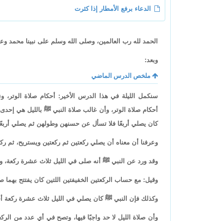
الدعاء برفع الأمطار إذا كثرت
الحمد لله رب العالمين، وصلى الله وسلم على نبينا محمد وع
وبعد:
ملخص الدرس الماضي
سنكمل الليلة في هذا الدرس الأخير: أحكام صلاة الوتر،
أحكام صلاة الوتر، وأن غالب صلاة النبي ﷺ بالليل هي إحدى 
كان يصلي أربعًا فلا تسأل عن حسنهن وطولهن ثم يصلي أربعًا
وعرفنا أن معناه أن يصلي ركعتين ثم ركعتين ويستريح، ثم ركع
وقد ورد عن النبي ﷺ أنه صلى في الليل ثلاث عشرة ركعة، 
وقيل: مع حساب الركعتين الخفيفتين اللتين كان يفتتح بهما ص
وكذلك فإن النبي ﷺ كان يصلي في الليل ثلاث عشرة ركعة أحيا
وأن صلاة الليل لا حد واجبًا فيها، وتصح في أي عدد من الر