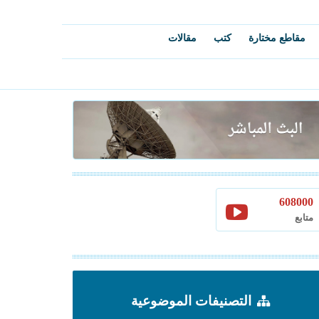
مقاطع مختارة
كتب
مقالات
608000
متابع
التصنيفات الموضوعية