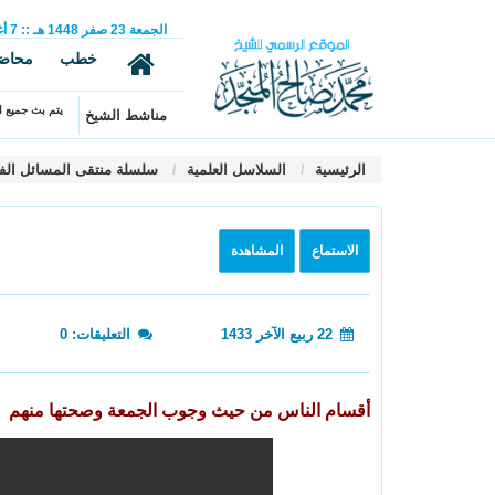
الجمعة
23
صفر
1448 هـ
::
7
أ
خطب
محاض
يتم بث جميع ال
مناشط الشيخ
الرئيسية
السلاسل العلمية
سلسلة منتقى المسائل الف
الاستماع
المشاهدة
22 ربيع الآخر 1433
التعليقات: 0
أقسام الناس من حيث وجوب الجمعة وصحتها منهم