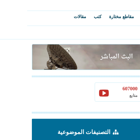
مقاطع مختارة
كتب
مقالات
607000
متابع
التصنيفات الموضوعية