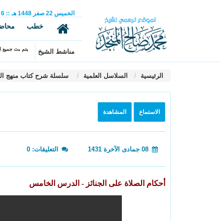
الخميس
22
صفر
1448 هـ
::
6
خطب
محاض
يتم بث جميع ال
مناشط الشيخ
الرئيسية
السلاسل العلمية
سلسلة شرح كتاب منهج ال
الاستماع
المشاهدة
08 جمادى الآخرة 1431
التعليقات: 0
أحكام الصلاة على الجنائز - الدرس الخامس