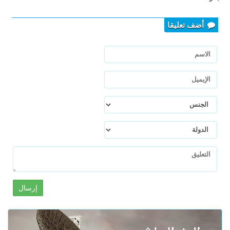
أضف تعليقا
إرسال