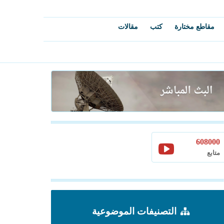
مقاطع مختارة
كتب
مقالات
608000
متابع
التصنيفات الموضوعية