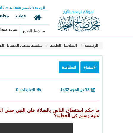
الجمعة
23
صفر
1448 هـ
::
7
أ
خطب
محاض
يتم بث جميع ال
مناشط الشيخ
الرئيسية
السلاسل العلمية
سلسلة منتقى المسائل الف
الاستماع
المشاهدة
18 ذو الحجة 1432
التعليقات: 0
ما حكم استنطاق الناس بالصلاة على النبي صلى الل
عليه وسلم في الخطبة؟