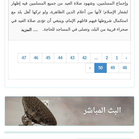
وإجماع المسلمين، وشهود صلاة العيد من جميع المسلمين فيه إظهار
لشعار الإسلام؛ لأنها من أعلام الدين الظاهرة، ولو تركها أهل بلد مع
استكمال شروطها فيهم قاتلهم الإمام، وينبغي أن تؤدى صلاة العيد في
صحراء قريبة من البلد، وتصلى في المساجد للحاجة.
.... المزيد
47
46
45
44
43
42
...
2
1
‹
›
50
49
48