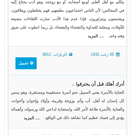
يتكلم مع أهل العلم، أومع أصحابه، أو مع زوجته، وهو أدب يحتاج إليه
في المجالس؛ لأن الناس اجتماعيون بطبعهم، فهم يختلطون ويتلاقون،
ويجتمعون ويتزاورون، فإذا عدم هذا الأدب صارت اللقاءات مضيعة
للأوقات، ومجلبة للعداوة والشحناء والبغضاء، بل ربما انطوت على ضيق
وهم وغم.
.... المزيد
05 رجب 1432
الزيارات: 6812
تحميل
أدرك أهلك قبل أن يحترقوا ..
العناية بالأسرة يعني السبيل نحو أسرة مستقيمة ومستقرة، وهو يمس
كل إنسان له أهل، أب وأم، وزوجة وقريبة، وأولاد وإخوان وأخوات،
والعناية بالأسرة طاعة لأمر الله، واستجابة لداعي الله ورسوله، وأهماله
يؤدي إلى فساد عظيم كما نشاهد ذلك في الواقع.
.... المزيد