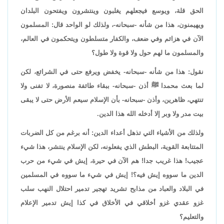
الحق قلة، ويوسع فيجعلهم يغلبون وينتشرون ويفتحون البلدان
ويهيمنون، هذا من شأنه -سبحانه-، ولذلك لو الواحد قال: المسلمون
الآن في هزائم وفي ضعف، والكفار متسلطون ويتحكمون في العالم،
والمسلمون ما لهم حول ولا قوة ولا طول؟
نقول: هذا من شأنه -سبحانه- يخفض ويرفع حتى في الشرائع، لكن
لما بعث محمدا ﷺ أذن -سبحانه- ببقاء طائفة منصورة، لا تفنى ولا
تنتهي، ظاهرين، وأذن -سبحانه- بأن الإسلام سيعم الأرض حتى لا يبقى
بيت مدر ولا وبر إلا أدخله الله هذا الدين.
ولذلك من الأشياء التي تذهل أعداء الدين: أنه برغم من كل الضربات
المتتابعة القوية، البطش الذي يفعلونه، لكن الإسلام ينتشر، هذا شيء
عجيب! هذا غريب جدا! هم الآن في حيرة، إيش في شيء من حرب
الدين ما سووه إيش فيه؟! إيش في شيء ما سووه في المسلمين
في البلاد والعباد من مذابح تشريد تهجير تدمير احتلال النهب سلب
غزو عقدي غزو أخلاقي في الأخلاق في كذا إيش تدمير الإعلام
والتعليم؟