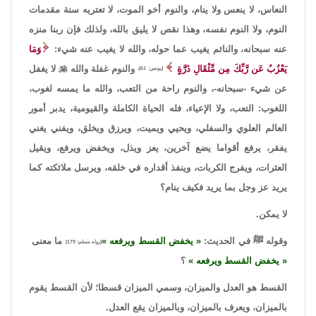
النعاس، لا ينعس ولا ينام، والنوم أخو الموت، لا تعتريه سنة مقدمات
النوم، ولا النوم نفسه، وهذا نقص لا يليق بالله، ولذلك فإن ربنا منزه
عنه سبحانه، والنائم يغيب عما حوله، والله لا يغيب عنه شيء:
وَمَا
يَعْزُبُ عَن رَّبِّكَ مِن مِّثْقَالِ ذَرَّةٍ
والنوم غفلة والله

لا يغفل
[يونس: 61]،
عن شيء -سبحانه-، والنوم راحة من التعب، والله ما يمسه لغوب،
اللغوب: التعب، ولا الإعياء، فله الحياة الكاملة والقيومية، يدبر أمور
العالم العلوي والسفلي، ويحيي ويميت، ويرزق ويخلق، ويفني يغني
يفقر، يرفع أقواما يضع آخرين، يعز ويذل، ويخفض ويرفع، ويقيل
العثرات، ويفرج الكربات، وينفذ أقداره في خلقه، ويرسل ملائكته كما
يريد عز وجل بما يريد فكيف ينام؟
لا يمكن.
وقوله ﷺ في الحديث:
يخفض القسط ويرفعه
ما معنى
[رواه مسلم: 179]
يخفض القسط ويرفعه
؟
القسط هو العدل والميزان، وسمي الميزان قسطا؛ لأن القسط يقوم
بالميزان، ويعرف بالميزان، وبالميزان يقع العدل.