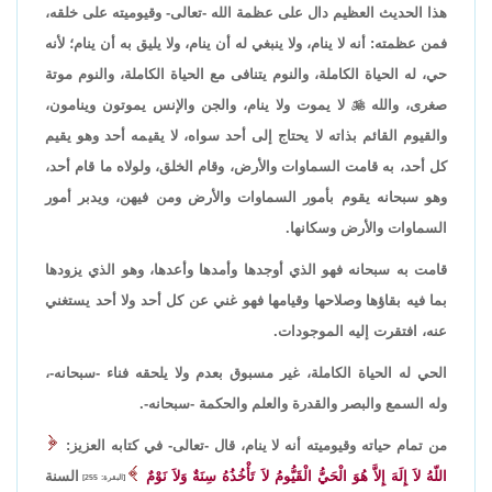
هذا الحديث العظيم دال على عظمة الله -تعالى- وقيوميته على خلقه،
فمن عظمته: أنه لا ينام، ولا ينبغي له أن ينام، ولا يليق به أن ينام؛ لأنه
حي، له الحياة الكاملة، والنوم يتنافى مع الحياة الكاملة، والنوم موتة
صغرى، والله

لا يموت ولا ينام، والجن والإنس يموتون وينامون،
والقيوم القائم بذاته لا يحتاج إلى أحد سواه، لا يقيمه أحد وهو يقيم
كل أحد، به قامت السماوات والأرض، وقام الخلق، ولولاه ما قام أحد،
وهو سبحانه يقوم بأمور السماوات والأرض ومن فيهن، ويدبر أمور
السماوات والأرض وسكانها.
قامت به سبحانه فهو الذي أوجدها وأمدها وأعدها، وهو الذي يزودها
بما فيه بقاؤها وصلاحها وقيامها فهو غني عن كل أحد ولا أحد يستغني
عنه، افتقرت إليه الموجودات.
الحي له الحياة الكاملة، غير مسبوق بعدم ولا يلحقه فناء -سبحانه-،
وله السمع والبصر والقدرة والعلم والحكمة -سبحانه-.
من تمام حياته وقيوميته أنه لا ينام، قال -تعالى- في كتابه العزيز:
اللّهُ لاَ إِلَهَ إِلاَّ هُوَ الْحَيُّ الْقَيُّومُ لاَ تَأْخُذُهُ سِنَةٌ وَلاَ نَوْمٌ
السنة
[البقرة: 255]