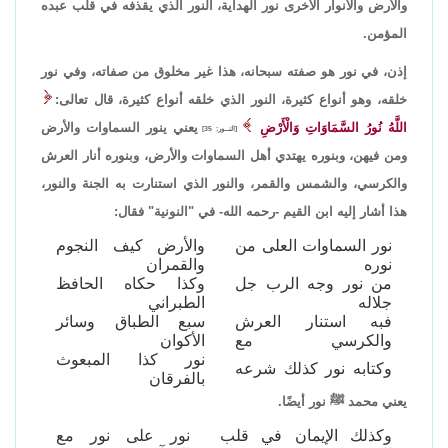
والأرض والأنوار الأخرى نور الهداية، النور الذي يقذفه في قلب عبده
المؤمن.
إذن، في نور هو صفته سبحانه، هذا غير مخلوق من صفاته، وفي نور
خلقه، وهو أنواع كثيرة، النور الذي خلقه أنواع كثيرة، قال تعالى:
اللَّهُ نُورُ السَّمَاوَاتِ وَالْأَرْضِ
يعني ينور السماوات والأرض
[النــور: 35]
ومن فيهن، وبنوره يهتدي أهل السماوات والأرض، وبنوره أنار العرش
والكرسي، والشمس والقمر، والنور الذي استنارت به الجنة والنور،
هذا أشار إليه ابن القيم -رحمه الله- في "النونية" فقال:
نور السماوات العلى من
والأرض كيف النجوم
نوره
والقمران
من نور وجه الرب جل
وكذا حكاه الحافظ
جلاله
الطبراني
فبه استنار العرش
سبع الطباق وسائر
والكرسي مع
الأكوان
نور كذا المبعوث
وكتابه نور كذلك شرعه
بالفرقان
يعني محمد ﷺ نور أيضًا.
وكذلك الإيمان في قلب
نور على نور مع