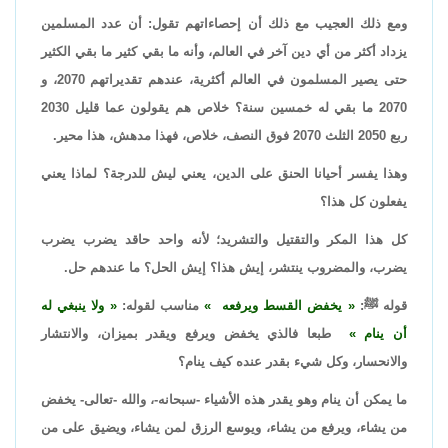
ومع ذلك العجيب مع ذلك أن إحصاءاتهم تقول: أن عدد المسلمين
يزداد أكثر من أي دين آخر في العالم، وأنه ما بقي كثير ما بقي الكثير
حتى يصير المسلمون في العالم أكثرية، عندهم تقديراتهم 2070، و
2070 ما بقي له خمسين سنة؟ خلاص هم يقولون عما قليل 2030
ربع 2050 الثلث 2070 فوق النصف، خلاص، فهذا مدهش، هذا محير.
وهذا يفسر أحيانا الحنق على الدين، يعني ليش للدرجة؟ لماذا يعني
يفعلون كل هذا؟
كل هذا المكر والتقتيل والتشريد؛ لأنه واحد حاقد يضرب يضرب
يضرب، والمضروب ينتشر، إيش هذا؟ إيش الحل؟ ما عندهم حل.
قوله ﷺ:
يخفض القسط ويرفعه
مناسب لقوله:
ولا ينبغي له
أن ينام
طبعا فالذي يخفض ويرفع ويقدر بميزان، والانتشار
والانحسار، وكل شيء بقدر عنده كيف ينام؟
ما يمكن أن ينام وهو يقدر هذه الأشياء -سبحانه-، والله -تعالى- يخفض
من يشاء، ويرفع من يشاء، ويوسع الرزق لمن يشاء، ويضيق على من