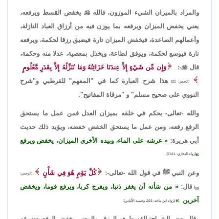
والمراد بالميزان الشيء الموزون، فالله

يخفض القسط ويرفعه،
يعني يخفض الميزان ويرفعه بما يوزن فيه من أرزاق العباد النازلة،
وأعمالهم الصاعدة، فيخفض الميزان تارة فيضيق رزقا لحكمة، ويرفعه
تارة فيوسع لحكمة، ويوفق لطاعة، ويخذل بمعصية، عدلا منه وحكمة،
قال

-:
وَإِن مِّن شَيْءٍ إِلاَّ عِندَنَا خَزَائِنُهُ وَمَا نُنَزِّلُهُ إِلاَّ بِقَدَرٍ مَّعْلُومٍ
هذا شرح العبارة كما في "المفهم" للقرطبي و"شرح
[الحجر: 21]
النووي على صحيح مسلم" و "مرقاة المفاتيح".
والله -تعالى- يحكم في خلقه بميزان العدل فمن عمل ما يستحق
الرفع رفعه، ومن عمل ما يستحق الخفض خفضه، ويؤيد ذلك حديث
أبي هريرة:
عرشه على الماء، وبيده الأخرى الميزان، يخفض ويرفع
[رواه البخاري: 7411].
وعن النبي ﷺ في قول الله -تعالى-:
كُلَّ يَوْمٍ هُوَ فِي شَأْنٍ
[الرحمن:
قال:
من شأنه أن يغفر ذنبا، ويفرج كربا، ويرفع قوما، ويخفض
29]
آخرين
[رواه ابن ماجه: 202، وحسنه الألباني].
وقال بعض الشراح: القسط هو الرزق، والمعنى يخفض الرفع بتضييقه