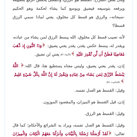
ويرفعه بتوسيعه فيضيق ويوسع كما يشاء لحكمة وهو الحكيم
-سبحانه-، والرزق هو قسط كل مخلوق، يعني لماذا سمي الرزق
قسطا؟
لأنه نصيب قسط كل مخلوق، الله يبسط الرزق لمن يشاء من عباده،
ويقدر له، يبسط عكس يقدر، يقدر يعني يضيق:
وَذَا النُّونِ إِذ ذَّهَبَ
مُغَاضِبًا فَظَنَّ أَن لَّن نَّقْدِرَ عَلَيْهِ
يعني لن نضيق.
[الأنبياء: 87]
إذن، يقدر يعني يضيق، وليس معناه يستطيع هنا، قال الله:
اللَّهُ
يَبْسُطُ الرِّزْقَ لِمَن يَشَاء مِنْ عِبَادِهِ وَيَقْدِرُ لَهُ إِنَّ اللَّهَ بِكُلِّ شَيْءٍ عَلِيمٌ
[العنكبوت: 62].
وقيل: القسط هو العدل نفسه.
إذن، قيل القسط هو الميزان، والمقصود الموزون.
وقيل: القسط هو الرزق.
وقيل: القسط هو العدل نفسه، ويراد به الشرائع والأحكام؛ كما قال
تعالى:
لَقَدْ أَرْسَلْنَا رُسُلَنَا بِالْبَيِّنَاتِ وَأَنزَلْنَا مَعَهُمُ الْكِتَابَ وَالْمِيزَانَ