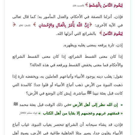
لِيَقُومَ النَّاسُ بِالْقِسْطِ
[الحديد: 25].
فإذن، أنزلنا النصفة في الأحكام، والعدل المأمور به؛ كما قال تعالى
في الآية الأخرى:
إِنَّ اللّهَ يَأْمُرُ بِالْعَدْلِ وَالإِحْسَانِ
،
[النحل: 90]
لِيَقُومَ النَّاسُ
بالشرائع التي أنزلها الله.
إذن، تارة يرفعه بمعنى يغلبه ويظهره.
إذا كان معنى القسط الشرائع، إذا كان معنى القسط الشرائع
والأحكام فما معنى يخفض القسط ويرفعه في هذه الحالة؟
نقول: يغلب دينه بوجود الأنبياء وأتباعهم العاملين به، ويخفضه تارة إذا
ذهبت النبوة من الأرض ذهب أتباع الأنبياء أو قلوا جدا؛ كالمدة التي
كانت قبل بعثة نبينا ﷺ مباشرة، إيش كان الوضع في الأرض؟
إن الله نظر إلى أهل الأرض
في ذلك الوقت قبل بعثة محمد ﷺ
فمقتهم عربهم وعجمهم إلا بقايا من أهل الكتاب
.
[رواه مسلم: 2865]
فإذن، قد يشاء سبحانه أن الشرائع تنحصر بغياب النبوة، غياب أتباع
الأنبياء يقلون جدا، يصير مثلا الجاهلية طاغية في الأرض، يصبح أهل