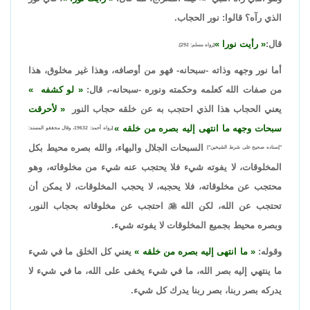
الذي رآه؟ قالوا: نور الحجاب.
قال:
رأيت نورا
[رواه مسلم: 292].
أما نور وجهه وذاته -سبحانه- فهو من أوصافه، وهذا غير مخلوق، هذا
من صفات الله كعلمه وحكمته ونوره -سبحانه-، قال:
لو كشفه
يعني الحجاب هذا الذي احتجب به عن خلقه حجاب النور
لأحرقت
سبحات وجهه ما انتهى إليه بصره من خلقه
[رواه أحمد: 19632، وقال محققو المسند:
السبحات الجلال والبهاء، والله بصره محيط بكل
"إسناده صحيح على شرط الشيخين"]
المخلوقات، لا يفوته شيء فلا يحتجب عنه شيء من مخلوقاته، وهو
محتجب عن مخلوقاته، فلا يحجبه، لا يحجب المخلوقات، لا يمكن أن
تحتجب عن الله، لكن الله

احتجب عن مخلوقاته بحجاب النور،
وبصره محيط بجميع المخلوقات لا يفوته شيء.
وقوله:
ما انتهى إليه بصره من خلقه
يعني كل الخلق ما في شيء
ما ينتهي إليه بصر الله، ما في شيء يخفى على الله، ما في شيء لا
يدركه بصر ربنا، بصر ربنا يدرك كل شيء.