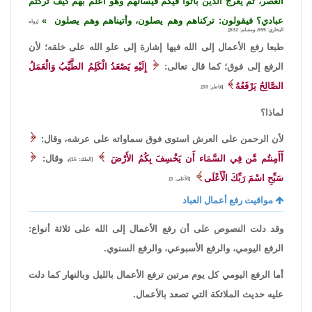
العصر، ثم يعرج الذين باتوا فيكم فيسألهم وهو أعلم بهم كيف تركتم
عبادي؟ فيقولون: تركناهم وهم يصلون، وأتيناهم وهم يصلون
[رواه
البخاري: 555، ومسلم: 632].
طبعا رفع الأعمال إلى الله فيها إشارة إلى علو الله على خلقه؛ لأن
الرفع إلى فوق؛ كما قال تعالى:
إِلَيْهِ يَصْعَدُ الْكَلِمُ الطَّيِّبُ وَالْعَمَلُ
الصَّالِحُ يَرْفَعُهُ
[فاطر: 10].
لماذا؟
لأن الرحمن على العرش استوى فوق سماواته على عرشه، وقال:
أَأَمِنتُم مَّن فِي السَّمَاء أَن يَخْسِفَ بِكُمُ الأَرْضَ
، وقال:
[الملك: 16]
سَبِّحِ اسْمَ رَبِّكَ الْأَعْلَى
[الأعلى: 1].
مواقيت رفع أعمال العباد
وقد دلت النصوص على أن رفع الأعمال إلى الله على ثلاثة أنواع:
الرفع اليومي، والرفع الأسبوعي، والرفع السنوي.
أما الرفع اليومي كل يوم مرتين ترفع الأعمال بالليل وبالنهار كما دلت
عليه حديث الملائكة التي تصعد بالأعمال.