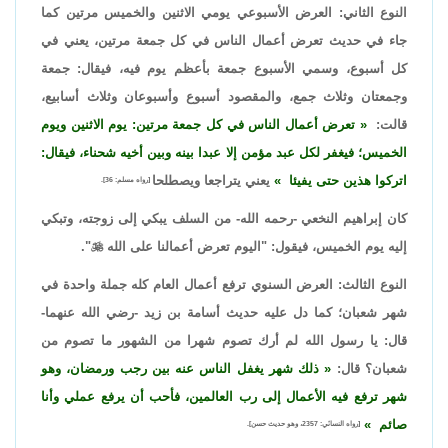
النوع الثاني: العرض الأسبوعي يومي الاثنين والخميس مرتين كما
جاء في حديث تعرض أعمال الناس في كل جمعة مرتين، يعني في
كل أسبوع، وسمي الأسبوع جمعة بأعظم يوم فيه، فيقال: جمعة
وجمعتان وثلاث جمع، والمقصود أسبوع وأسبوعان وثلاث أسابيع،
قالت:
تعرض أعمال الناس في كل جمعة مرتين: يوم الاثنين ويوم
الخميس؛ فيغفر لكل عبد مؤمن إلا عبدا بينه وبين أخيه شحناء، فيقال:
اتركوا هذين حتى يفيئا
يعني يتراجعا ويصطلحا
[رواه مسلم: 36].
كان إبراهيم النخعي -رحمه الله- من السلف يبكي إلى زوجته، وتبكي
إليه يوم الخميس، فيقول: "اليوم تعرض أعمالنا على الله

".
النوع الثالث: العرض السنوي ترفع أعمال العام كله جملة واحدة في
شهر شعبان؛ كما دل عليه حديث أسامة بن زيد -رضي الله عنهما-
قال: يا رسول الله لم أرك تصوم شهرا من الشهور ما تصوم من
شعبان؟ قال:
ذلك شهر يغفل الناس عنه بين رجب ورمضان، وهو
شهر ترفع فيه الأعمال إلى رب العالمين، فأحب أن يرفع عملي وأنا
صائم
[رواه النسائي: 2357، وهو حديث حسن].