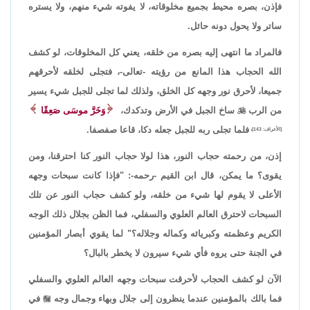
فإذن، بصره محيط بجميع مخلوقاته، لا يفوته شيء منهم، ولا يستره
ساتر ولا يحول دونه حائل.
فالمراد ما انتهى إليه بصره من خلقه، يعني كل المخلوقات، لو كشف
الله الحجاب هذا المانع من رؤيته -تعالى-، فتجلى لخلقه لأحرقهم
جميعا، لأحرق نور وجهه كل الخلق، ولذلك لما تجلى للجبل شيء يسير
من الرب

ساخ الجبل في الأرض وتدكدك،
وَخَرَّ موسَى صَعِقًا
فلما تجلى ربه للجبل جعله دكا، قاعا صفصفا.
[الأعراف: 143]،
إذن، من رحمته حجاب النور، هذا لولا حجاب النور كنا احترقنا، ومن
يقوى؟ ما يمكن، قال ابن القيم -رحمه-: "فإذا كانت سبحات وجهه
الأعلى لا يقوم لها شيء من خلقه، ولو كشف حجاب النور عن تلك
السبحات لاحترق العالم العلوي والسفلي، فما الظن بجلال ذلك الوجه
الكريم وعظمته وكبريائه وكماله وجلاله؟" لما يقوي أبصار المؤمنين
في الجنة حتى يروه فأي شيء سيرون لا يخطر بالبال؟
الآن لو كشف الحجاب لأحرقت سبحات وجهه العالم العلوي والسفلي
فما بالك بالمؤمنين عندما ينظرون إلى جلال وبهاء وجمال وجه

في