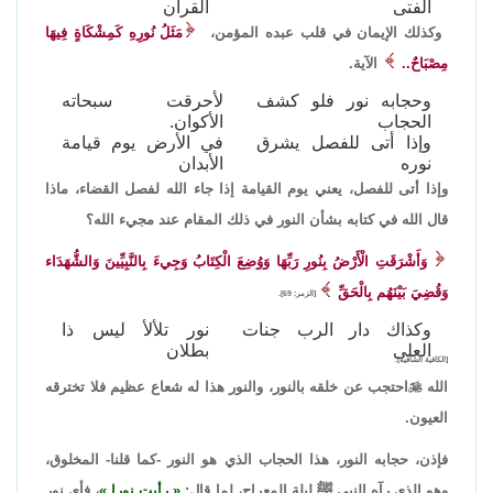
الفتى
القرآن
وكذلك الإيمان في قلب عبده المؤمن،
مَثَلُ نُورِهِ ‌كَمِشْكَاةٍ ‌فِيهَا
‌مِصْبَاحٌ..
الآية.
وحجابه نور فلو كشف
لأحرقت سبحاته
الحجاب
الأكوان.
وإذا أتى للفصل يشرق
في الأرض يوم قيامة
نوره
الأبدان
وإذا أتى للفصل، يعني يوم القيامة إذا جاء الله لفصل القضاء، ماذا
قال الله في كتابه بشأن النور في ذلك المقام عند مجيء الله؟
وَأَشْرَقَتِ الْأَرْضُ بِنُورِ رَبِّهَا وَوُضِعَ الْكِتَابُ وَجِيءَ بِالنَّبِيِّينَ وَالشُّهَدَاء
وَقُضِيَ بَيْنَهُم بِالْحَقِّ
[الزمر: 69].
وكذاك دار الرب جنات
نور تلألأ ليس ذا
العلى
بطلان
[الكافية الشافية].
الله

احتجب عن خلقه بالنور، والنور هذا له شعاع عظيم فلا تخترقه
العيون.
فإذن، حجابه النور، هذا الحجاب الذي هو النور -كما قلنا- المخلوق،
وهو الذي رآه النبي ﷺ ليلة المعراج، لما قال:
رأيت نورا
، فأي نور