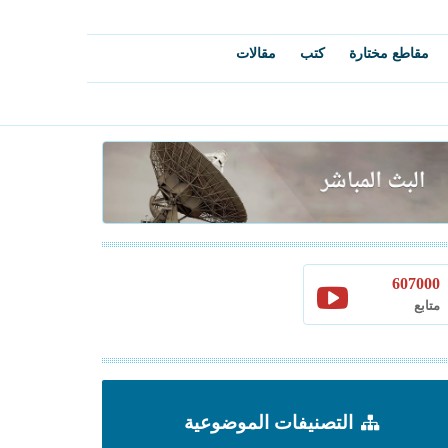
مقاطع مختارة
كتب
مقالات
607000
متابع
التصنيفات الموضوعية