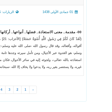
01 جمادى الأولى 1438
الزيارات: 5795
00- مقدمة.. معنى الاستعاذة.. فضلها.. أنواعها.. أركانها
{لَقَ
وسلم- هو القدوة عبر الأجيال، ومن تأمل سيرته وجدها تام
استعاذته بالله -تعالى-، ولجوئه إليه في سائر الأحوال، فكان من
غيره، ولا يستنصر بغير ربه، ولا يدعوا ولا يخاف إلا الله -سبحانه
4
3
2
1
‹