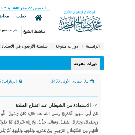
الخميس
22
صفر
1448 هـ
::
6
خطب
محاض
يتم بث جميع ال
مناشط الشيخ
الرئيسية
دورات متنوعة
سلسلة الأربعون في الاستعاذات
دورات متنوعة
01 جمادى الأولى 1438
الزيارات: 5086
01- الاستعاذة من الشيطان عند افتتاح الصلاة
عَنْ أَبِي سَعِيدٍ الْخُدْرِيِّ رضي الله عنه قَالَ: كَانَ رَسُولُ اللَّهِ صَلَّى ال
وَبِحَمْدِكَ، وَتَبَارَكَ اسْمُكَ، وَتَعَالَى جَدُّكَ، وَلا إِلَهَ غَيْرَكَ)، ثُمَّ يَقُولُ: (لا 
الْعَلِيمِ مِنَ الشَّيْطَانِ الرَّجِيمِ، مِنْ هَمْزِهِ، وَنَفْخِهِ، وَنَفْثِهِ)، ثُمَّ يَقْرَأُ. رواه أبو داود (775)، و