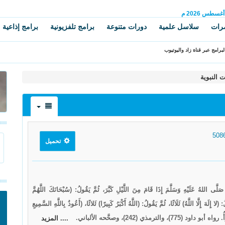
أغسطس
2026 م
رات
سلاسل علمية
دورات متنوعة
برامج تلفزيونية
برامج إذاعية
برامج عبر قناة زاد واليوتيوب
 النبوية
تحميل
لهُ عَلَيْهِ وَسَلَّمَ إِذَا قَامَ مِنَ اللَّيْلِ كَبَّرَ، ثُمَّ يَقُولُ: (سُبْحَانَكَ اللَّهُمَّ
إِلَهَ إِلَّا اللَّهُ) ثَلَاثًا، ثُمَّ يَقُولُ: (اللَّهُ أَكْبَرُ كَبِيرًا) ثَلاثًا، (أَعُوذُ بِاللَّهِ السَّمِيعِ
الترمذي (242)، وصحَّحه الألباني.
.... المزيد