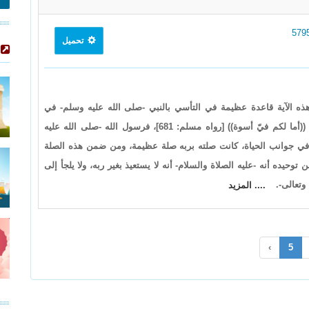
تحميل
دْ كَانَ لَكُمْ فِي رَسُولِ اللَّهِ أُسْوَةٌ حَسَنَةٌ} [الأحزاب: 21] هذه الآية قاعدة عظيمة في التأسي بالنبي -صلى الله عليه وسلم- في
أقواله، وأفعاله، وقد قال رسول الله -صلى الله عليه وسلم-: ((أما لكم فيّ أسوة)) [رواه مسلم: 681]، فرسول الله -صلى الله عليه
ة في جوانب الحياة، كانت صلته بربه صلة عظيمة، ومن ضمن هذه الصلة
 توحيده أنه -عليه الصلاة والسلام- أنه لا يستعيذ بغير ربه، ولا يلجأ إلى
 وتعالى-.
.... المزيد
›
5