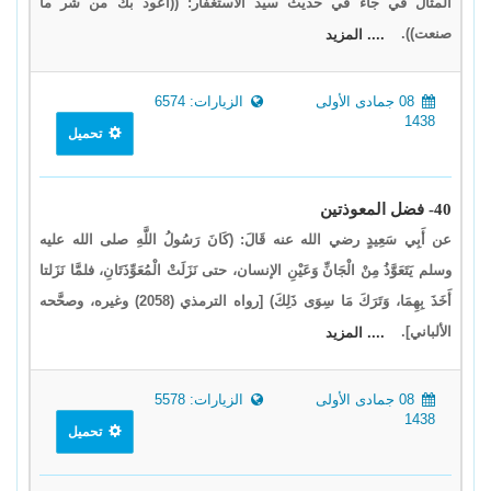
المثال في جاء في حديث سيد الاستغفار: ((أعوذ بك من شر ما
صنعت)).
.... المزيد
08 جمادى الأولى
الزيارات: 6574
1438
تحميل
40- فضل المعوذتين
عن أَبِي سَعِيدٍ رضي الله عنه قَالَ: (كَانَ رَسُولُ اللَّهِ صلى الله عليه
وسلم يَتَعَوَّذُ مِنْ الْجَانِّ وَعَيْنِ الإنسان، حتى نَزَلَتْ الْمُعَوِّذَتَانِ، فلمَّا نَزَلتا
أَخَذَ بِهِمَا، وَتَرَكَ مَا سِوَى ذَلِكَ) [رواه الترمذي (2058) وغيره، وصحَّحه
الألباني].
.... المزيد
08 جمادى الأولى
الزيارات: 5578
1438
تحميل