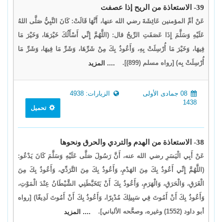
39- الاستعاذة من الريح إذا عصفت
عَنْ أمِّ المؤمنين عَائِشَةَ رضي الله عنها، أَنَّهَا قَالَتْ: كَانَ النَّبِيُّ صَلَّى اللهُ
عَلَيْهِ وَسَلَّمَ إِذَا عَصَفَتِ الرِّيحُ قال: (اللَّهُمَّ إِنِّي أَسْأَلُكَ خَيْرَهَا، وَخَيْرَ مَا
فِيهَا، وَخَيْرَ مَا أُرْسِلَتْ بِهِ، وَأَعُوذُ بِكَ مِنْ شَرِّهَا، وَشَرِّ مَا فِيهَا، وَشَرِّ مَا
أُرْسِلَتْ بِه) [رواه مسلم (899)].
.... المزيد
08 جمادى الأولى
الزيارات: 4938
1438
تحميل
38- الاستعاذة من الهدم والتردي والحرق ونحوها
عَنْ أَبِي الْيَسَرِ رضي الله عنه، أَنَّ رَسُولَ صَلَّى عَلَيْهِ وَسَلَّمَ كَانَ يَدْعُو:
(اللَّهُمَّ إِنِّي أَعُوذُ بِكَ مِنَ الهَدْمِ، وَأَعُوذُ بِكَ مِنَ التَّرَدِّي، وَأَعُوذُ بِكَ مِنَ
الْغَرَقِ، وَالْحَرَقِ، وَالْهَرَمِ، وَأَعُوذُ بِكَ أَنْ يَتَخَبَّطَنِي الشَّيْطَانُ عِنْدَ الْمَوْتِ،
وَأَعُوذُ بِكَ أَنْ أَمُوتَ فِي سَبِيلِكَ مُدْبِرًا، وَأَعُوذُ بِكَ أَنْ أَمُوتَ لَدِيغًا) [رواه
أبو داود (1552) وغيره، وصحَّحه الألباني].
.... المزيد