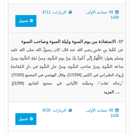
08 جمادى الأولى
الزيارات: 4711
1438
تحميل
37- الاستعاذة من يوم السوء وليلة السوء وصاحب السوء
عن عُقْبةَ بنِ عامرٍ رضي الله عنه قال: كان رسولُ الله صلى الله عليه
وسلم يقول: (اللَّهُمَّ إِنِّي أَعُوذُ بِكَ مِنْ يومِ السُّوءِ، ومنْ ليلةِ السُّوءِ، ومنْ
ساعة السُّوءِ، ومنْ صاحبِ السُّوءِ، ومنْ جارِ السُّوءِ في دارِ المُقامة)
[رواه الطبراني في الكبير (17/294)، وقال الهيثمي في المجمع (7/220):
"رجاله ثقات"، وحسَّنه الألباني في صحيح الجامع (1299)].
.... المزيد
08 جمادى الأولى
الزيارات: 4536
1438
تحميل