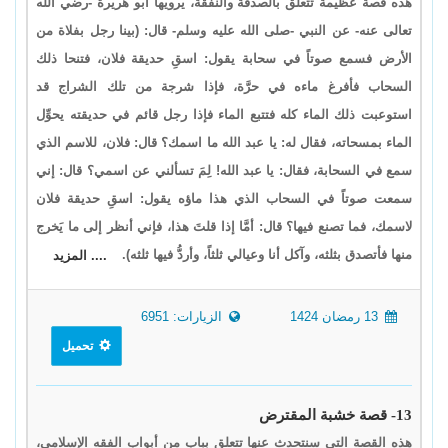
هذه قصة عظيمة تتعلق بالصدقة والنفقة، يرويها أبو هريرة -رضي الله
تعالى عنه- عن النبي -صلى الله عليه وسلم- قال: (بينا رجل بفلاة من
الأرض فسمع صوتاً في سحابة يقول: اسقِ حديقة فلان، فتنحا ذلك
السحاب فأفرغ ماءه في حرَّة، فإذا شرجة من تلك الشراج قد
استوعبت ذلك الماء كله فتتبع الماء فإذا رجل قائم في حديقته يحوِّل
الماء بمسحاته، فقال له: يا عبد الله ما اسمك؟ قال: فلان، للاسم الذي
سمع في السحابة، فقال: يا عبد الله! لِمَ تسألني عن اسمي؟ قال: إني
سمعت صوتاً في السحاب الذي هذا ماؤه يقول: اسقِ حديقة فلان
لاسمك، فما تصنع فيها؟ قال: أمَّا إذا قلتَ هذا، فإني أنظر إلى ما يَخرج
منها فأتصدق بثلثه، وآكل أنا وعيالي ثلثاً، وأردُّ فيها ثلثه).
.... المزيد
13 رمضان 1424
الزيارات: 6951
تحميل
13- قصة خشبة المقترض
هذه القصة التي سنتحدث عنها تتعلق بباب من أبواب الفقه الإسلامي،