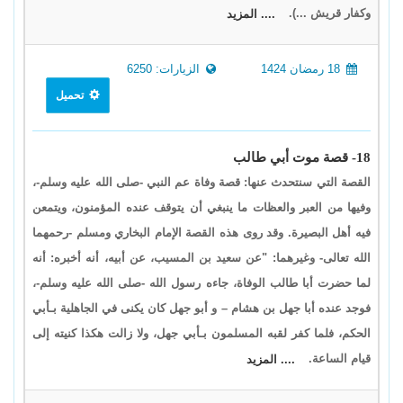
وكفار قريش ...).
.... المزيد
18 رمضان 1424
الزيارات: 6250
تحميل
18- قصة موت أبي طالب
القصة التي سنتحدث عنها: قصة وفاة عم النبي -صلى الله عليه وسلم-،
وفيها من العبر والعظات ما ينبغي أن يتوقف عنده المؤمنون، ويتمعن
فيه أهل البصيرة. وقد روى هذه القصة الإمام البخاري ومسلم -رحمهما
الله تعالى- وغيرهما: "عن سعيد بن المسيب، عن أبيه، أنه أخبره: أنه
لما حضرت أبا طالب الوفاة، جاءه رسول الله -صلى الله عليه وسلم-،
فوجد عنده أبا جهل بن هشام – و أبو جهل كان يكنى في الجاهلية بـأبي
الحكم، فلما كفر لقبه المسلمون بـأبي جهل، ولا زالت هكذا كنيته إلى
قيام الساعة.
.... المزيد