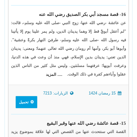
16- قصة مسجد أبي بكر الصديق رضي الله عنه
عن عائشة -رضي الله عنها- زوج النبي -صلى الله عليه وسلم-، قالت:
"لم أعقل أبويَّ قط إلا وهما يدينان الدين، ولم يمر علينا يوم إلا يأتينا
فيه رسول الله -صلى الله عليه وسلم- طرفيَ النهار بكرةً وعشية".
وأبوها أبو بكر، وأمها أم رومان رضي الله تعالى عنهما؛ ومعنى: يدينان
الدين تعني: يدينان بدين الإسلام، فهي منذ أن وعت في هذه الدنيا،
وعرفت أبويها؛ عرفتهما مسلمَين. وليس مثل كثير من الناس الذين
عقلوا وآباءهم كفرة في ذلك الوقت.
.... المزيد
15 رمضان 1424
الزيارات: 7213
تحميل
15- قصة عائشة رضي الله عنها وقبر البقيع
القصة التي سنتحدث عنها من القصص التي لها علاقة بموضوع يزيد