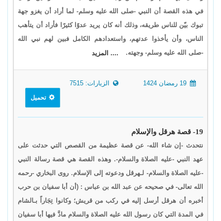
في هذه القصة أن النبي -صلى الله عليه وسلم- لما أراد أن يغزو جهة
تبوك بيّن للناس طريقه، وذلك أنه كان يريد عدوًا كثيرًا فأراد أن يتأهب
الناس، وأن يأخذوا عدتهم، واستعدادهم الكامل فبين لهم نبي الله
-صلى الله عليه وسلم- وجهته.
.... المزيد
19 رمضان 1424
الزيارات: 7515
تحميل
19- قصة هرقل والإسلام
نتحدث -إن شاء الله- عن قصة عظيمة من القصص التي حدثت على
عهد النبي -عليه الصلاة والسلام-. وهذه القصة هي قصة رسالة النبي
-عليه الصلاة والسلام- لـهرقل ودعوته إلى الإسلام. روى البخاري -رحمه
الله تعالى- في صحيحه عن عبد الله بن عباس : (أن أبا سفيان بن حرب
أخبره أن هرقل أرسل إليه في ركب من قريش؛ وكانوا تِجَاراً بـالشام
في المدة التي كان رسول الله عليه الصلاة والسلام مادَّ فيها أبا سفيان