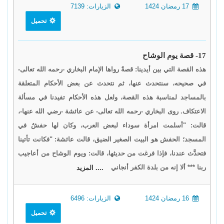
17 رمضان 1424
الزيارات: 7139
تحميل
17- قصة يوم الوشاح
هذه القصة التي بين أيدينا: قصةٌ رواها الإمام البخاري -رحمه الله تعالى-
في صحيحه، سنتحدث عنها، ثم نتحدث عن بعض الأحكام المتعلقة
بالمساجد لمناسبة هذه القصة، ولعل هذه الأحكام تفيدنا في مسألة
الاعتكاف. روى البخاري -رحمه الله تعالى- عن عائشة -رضي الله عنها-،
قالت: "أسلمت امرأة سوداء لبعض العرب، وكان لها حفشٌ في
المسجد؛ الحفش هو البيت الصغير الضيق، قالت عائشة: "فكانت تأتينا
فتحدَّث عندنا، فإذا فرغت من حديثها، قالت: ويوم الوشاح من أعاجيب
ربنا *** ألا إنه من بلدة الكفر أنجاني
.... المزيد
16 رمضان 1424
الزيارات: 6496
تحميل