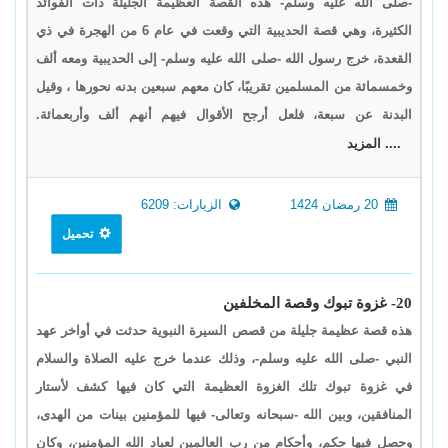
-صلى الله عليه وسلم- هذه القصة العظيمة الجليلة ذات الفوائد
الكثيرة، وهي قصة الحديبية التي وقعت في عام 6 من الهجرة في ذي
القعدة، خرج رسول الله -صلى الله عليه وسلم- إلى الحديبية ومعه ألف
وخمسمائة من المسلمين تقريبًا، كان معهم سبعين بدنه نحورها ، وقيل
البدنة عن سبعة، فلعل أرجح الأقوال فيهم أنهم ألف وأربعمائة.
.... المزيد
20 رمضان 1424
الزيارات: 6209
تحميل
20- غزوة تبوك وقصة المخلفين
هذه قصة عظيمة جليلة من قصص السيرة النبوية حدثت في أواخر عهد
النبي -صلى الله عليه وسلم-، وذلك عندما خرج عليه الصلاة والسلام
في غزوة تبوك تلك الغزوة العظيمة التي كان فيها كشف لأستار
المنافقين، وبين الله -سبحانه وتعالى- فيها للمؤمنين بينات من الهدى،
وحصل فيها حكم، وأحكام من رب العالمين لعباد الله المؤمنين، وكان