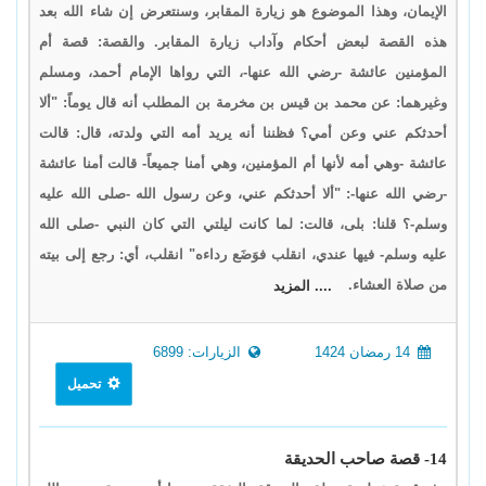
الإيمان، وهذا الموضوع هو زيارة المقابر، وسنتعرض إن شاء الله بعد
هذه القصة لبعض أحكام وآداب زيارة المقابر. والقصة: قصة أم
المؤمنين عائشة -رضي الله عنها-، التي رواها الإمام أحمد، ومسلم
وغيرهما: عن محمد بن قيس بن مخرمة بن المطلب أنه قال يوماً: "ألا
أحدثكم عني وعن أمي؟ فظننا أنه يريد أمه التي ولدته، قال: قالت
عائشة -وهي أمه لأنها أم المؤمنين، وهي أمنا جميعاً- قالت أمنا عائشة
-رضي الله عنها-: "ألا أحدثكم عني، وعن رسول الله -صلى الله عليه
وسلم-؟ قلنا: بلى، قالت: لما كانت ليلتي التي كان النبي -صلى الله
عليه وسلم- فيها عندي، انقلب فوَضَع رداءه" انقلب، أي: رجع إلى بيته
من صلاة العشاء.
.... المزيد
14 رمضان 1424
الزيارات: 6899
تحميل
14- قصة صاحب الحديقة