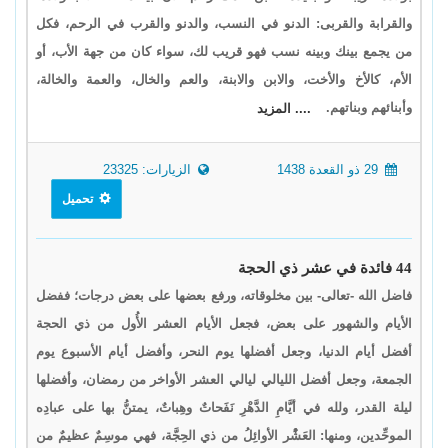
والقرابة والقربى: الدنو في النسب، والدنو والقرب في الرحم، فكل
من يجمع بينك وبينه نسب فهو قريب لك، سواء كان من جهة الأب، أو
الأم، كالأخ والأخت، والابن والابنة، والعم والخال، والعمة والخالة،
وأبنائهم وبناتهم.
.... المزيد
29 ذو القعدة 1438
الزيارات: 23325
تحميل
44 فائدة في عشر ذي الحجة
فاضل الله -تعالى- بين مخلوقاته، ورفع بعضها على بعض درجات؛ ففضل
الأيام والشهور على بعض، فجعل الأيام العشر الأُول من ذي الحجة
أفضل أيام الدنيا، وجعل أفضلها يوم النحر، وأفضل أيام الأسبوع يوم
الجمعة، وجعل أفضل الليالي ليالي العشر الأواخر من رمضان، وأفضلها
ليلة القدر، ولله في أيَّامِ الدَّهْرِ نَفَحاتٌ وهِباتٌ، يمتنُّ بها على عبادِه
الموحِّدين، ومنها: العَشُْر الأوائِلُ من ذي الحِجَّة، فهي موسِمٌ عظيمٌ من