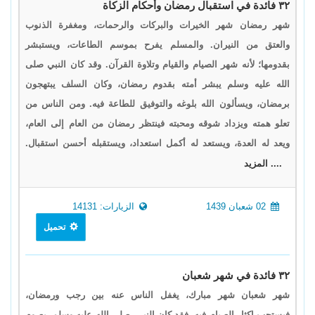
٣٢ فائدة في استقبال رمضان وأحكام الزكاة
شهر رمضان شهر الخيرات والبركات والرحمات، ومغفرة الذنوب
والعتق من النيران. والمسلم يفرح بموسم الطاعات، ويستبشر
بقدومها؛ لأنه شهر الصيام والقيام وتلاوة القرآن. وقد كان النبي صلى
الله عليه وسلم يبشر أمته بقدوم رمضان، وكان السلف يبتهجون
برمضان، ويسألون الله بلوغه والتوفيق للطاعة فيه. ومن الناس من
تعلو همته ويزداد شوقه ومحبته فينتظر رمضان من العام إلى العام،
ويعد له العدة، ويستعد له أكمل استعداد، ويستقبله أحسن استقبال.
.... المزيد
02 شعبان 1439
الزيارات: 14131
تحميل
٣٢ فائدة في شهر شعبان
شهر شعبان شهر مبارك، يغفل الناس عنه بين رجب ورمضان،
فيستحب إكثار الصيام فيه، فقد كان النبي -صلى الله عليه وسلم- يصوم