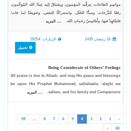
مواسِم الطاعات، يترقَّبه المؤمنون، ويشتاقُ إليه عِبادُ الله المُوَحِّدون،
رفعًا للدَّرجات، وسدًّا للخَلَل، واستدراكًا للنقص، وتعويضًا لما فات؛
فلنجْتَهِدْ فيها، ولْنلتَمِسْ رحماتِ الله.
.... المزيد
16 رمضان 1435
الزيارات: 28254
تحميل
Being Considerate of Others’ Feelings
All praise is due to Allaah, and may His peace and blessings
be upon His Prophet Muhammad, sallallaahu ‘alayhi wa
sallam, and his family and Companions.
.... المزيد
59
...
8
7
6
5
4
3
2
1
‹
›
60