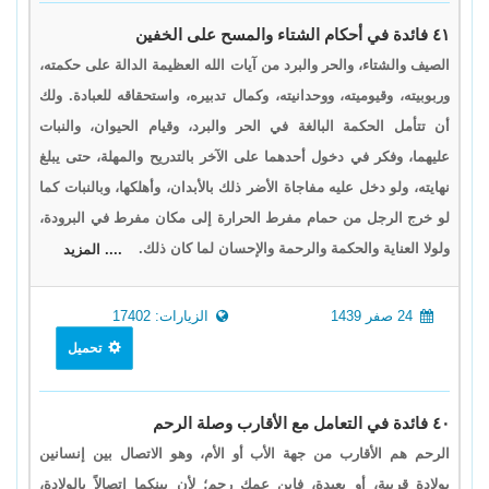
٤١ فائدة في أحكام الشتاء والمسح على الخفين
الصيف والشتاء، والحر والبرد من آيات الله العظيمة الدالة على حكمته،
وربوبيته، وقيوميته، ووحدانيته، وكمال تدبيره، واستحقاقه للعبادة. ولك
أن تتأمل الحكمة البالغة في الحر والبرد، وقيام الحيوان، والنبات
عليهما، وفكر في دخول أحدهما على الآخر بالتدريح والمهلة، حتى يبلغ
نهايته، ولو دخل عليه مفاجاة الأضر ذلك بالأبدان، وأهلكها، وبالنبات كما
لو خرج الرجل من حمام مفرط الحرارة إلى مكان مفرط في البرودة،
ولولا العناية والحكمة والرحمة والإحسان لما كان ذلك.
.... المزيد
24 صفر 1439
الزيارات: 17402
تحميل
٤٠ فائدة في التعامل مع الأقارب وصلة الرحم
الرحم هم الأقارب من جهة الأب أو الأم، وهو الاتصال بين إنسانين
بولادة قريبة، أو بعيدة، فابن عمك رحم؛ لأن بينكما اتصالاً بالولادة،