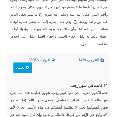
من شعبان تطوعا ما لا يصوم من غيره من الشهور، فكان يصوم غالبه.
وأخبر النبي -صلى الله عليه وسلم- عنه بقوله: ((ذاك شهر يغفل الناس
عنه بين رجب ورمضان))، وفي ذلك إشارة إلى أنه ينبغي عمارة أوقات
غفلة الناس بالطاعة، وأن ذلك مما يحبه الله ويرضاه. وإحياء أوقات
الغفلة بالطاعة دليل إخفاء العمل، وإخفاء العمل دليل على إخلاص
صاحبه.
.... المزيد
08 رجب 1439
الزيارات: 15308
تحميل
20 فائدة في شهر رجب
هذه الأشهر الحرم -التي منها شهر رجب- شهور عظيمة عند الله، يحرم
فيها ظلم النفس باقتراف المعاصي، وتعدي حدود الله: {فلا تظلموا
فيهن أنفسكم} يعني لا تظلموا أنفسكم في هذه الأشهر الحرم؛ لأنها
آكد وأبلغ في الإثم من غيرها. فالظلم والذنب وإن كان منهيا عنه في