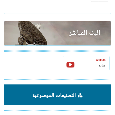
608000
متابع
التصنيفات الموضوعية