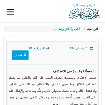
الرئيسية
آداب وأخلاق وفضائل
21 رمضان 1439
الزيارات: 6204
تحميل
50 مسألة وفائدة في الاعتكاف
حقيقة الاعتكاف ومقصود: عكوف القلب على الله والخلوة به، وقطع
المعتكف العلائق بما سوى الخالق، والانقطاع عن الاشتغال بالخلق،
والاشتغال بالله وحده، بحيث يستولي ذكره وحبُّه ومناجاته، والإقبال عليه
على القلب، فيصير أُنسه بالله وحده، ولا يفكر إلا في تحصيل مراضيه،
وما يُقرِّب منه سبحانه.
.... المزيد