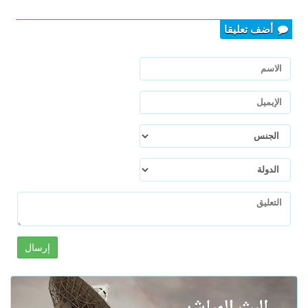
أضف تعليقا
إرسال