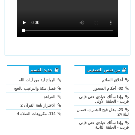
من نفس التصنيف
جديد القسم
أخلاق الصائم
الرياح آية من آيات الله
02- أحكام السحور
فضل مكة والترغيب بالحج
وإذا سألك عبادي عني فإني
القراءة
قريب - الحلقة الأولى
الاعتزاز بلغة القرآن 2
23- مثـل قبح الشـرك، فضـل
114- مكروهات الصلاة 4
ليلة 24
وإذا سألك عبادي عني فإني
قريب - الحلقة الثانية