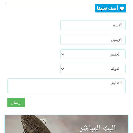
أضف تعليقا
إرسال