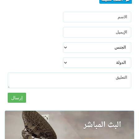
إرسال