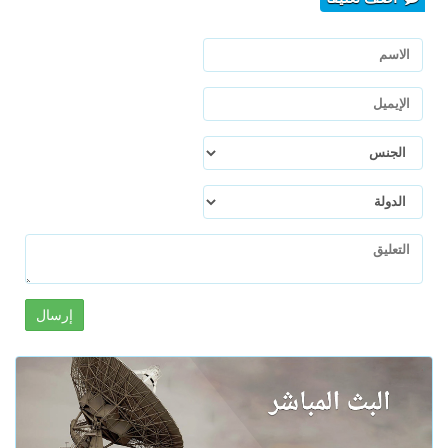
إرسال