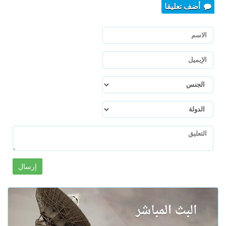
أضف تعليقا
إرسال