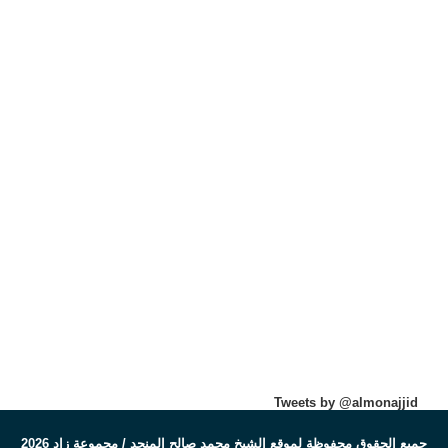
Tweets by @almonajjid
جميع الحقوق محفوظة لموقع الشيخ محمد صالح المنجد / مجموعة زاد 2026