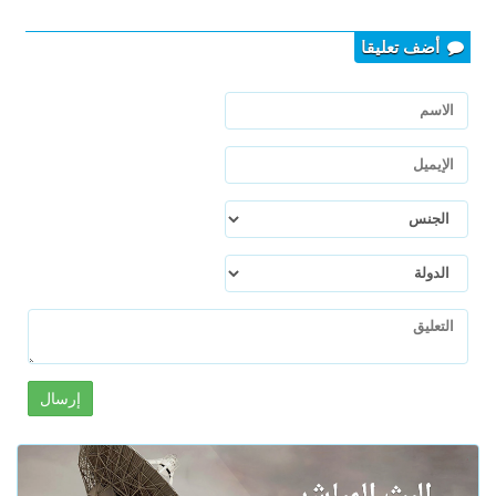
أضف تعليقا
إرسال