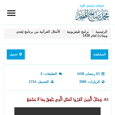
الرئيسية
برامج تليفزيونية
الأمثال القرآنية من برنامج (هدى
وبينات) لعام 1438
المشاهدة
تحميل
03 رمضان 1438
التعليقات: 0
الزيارات: 3589
التحميل: 1714
03- وَمَثَلُ الَّذِينَ كَفَرُوا كَمَثَلِ الَّذِي يَنْعِقُ بِمَا لَا يَسْمَعُ