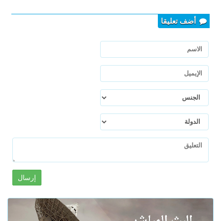
أضف تعليقا
إرسال