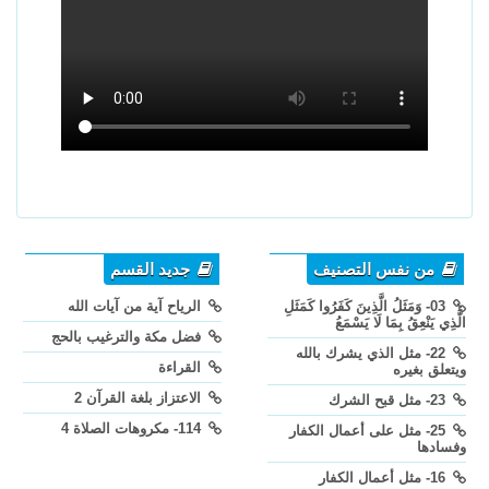
من نفس التصنيف
جديد القسم
03- وَمَثَلُ الَّذِينَ كَفَرُوا كَمَثَلِ
الرياح آية من آيات الله
الَّذِي يَنْعِقُ بِمَا لَا يَسْمَعُ
فضل مكة والترغيب بالحج
22- مثل الذي يشرك بالله
القراءة
ويتعلق بغيره
الاعتزاز بلغة القرآن 2
23- مثل قبح الشرك
114- مكروهات الصلاة 4
25- مثل على أعمال الكفار
وفسادها
16- مثل أعمال الكفار