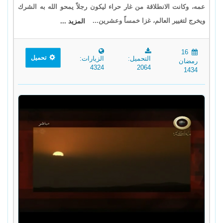
عمه، وكانت الانطلاقة من غار حراء ليكون رجلاً يمحو الله به الشرك
ويخرج لتغيير العالم، غزا خمساً وعشرين...
المزيد ...
16
تحميل
التحميل:
الزيارات:
رمضان
4324
2064
1434