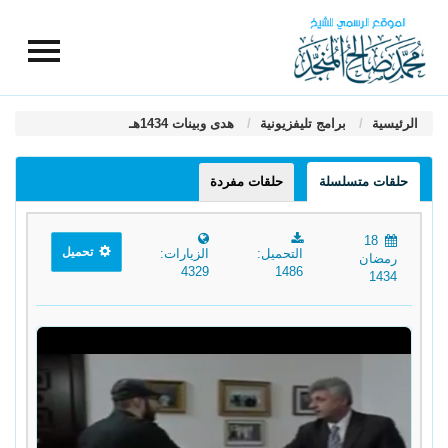
الرئيسية
برامج تليفزيونية
هدى وبينات 1434هـ
حلقات متسلسلة
حلقات مفردة
18
تحميل
التحميل:
الزيارات:
رمضان
4329
1486
1434