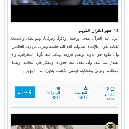
13- هجر القران الكريم
أنزل الله القرآن هدى، ورحمة، وذكراً، وفرقاناً، وموعظة، والنصيحة
لكتاب تكون: بالإيمان به، وأنه كلام الله حقيقة وتنزيل من رب العالمين،
وأن نتلوه حق تلاوته، ونقيم حروفه، ونذب عنه تأويل المحرفين، وأن
نصدق بما فيه، وأن نقف عند حدوده، ونتفكر في عجائبه، ونعمل
بمحكمه، ونؤمن بمتشابه، فينبغي الاهتمام بتدبره،...
المزيد ...
12
تحميل
التحميل:
الزيارات:
رمضان
4247
1642
1434