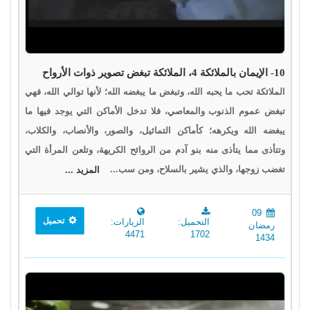
10- الإيمان بالملائكة 4، الملائكة تبغض تصوير ذوات الأرواح
الملائكة تحب ما يحبه الله، وتبغض ما يبغضه الله؛ لأنها توالي الله، فهي
تبغض عموم الذنوب والمعاصي، فلا تدخل الأماكن التي يوجد فيها ما
يبغضه الله ويكرهه؛ كأماكن التماثيل، والصور، والأنصاب، والكلاب،
وتتأذى مما يتأذى منه بنو آدم من الروائح الكريهة، وتلعن المرأة التي
تغضب زوجها، والذي يشير بالسلاح، ومن سب...
المزيد ...
09
تحميل
التحميل:
الزيارات:
رمضان
4471
1702
1434