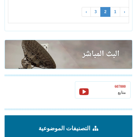
›
3
2
1
‹
607000
متابع
التصنيفات الموضوعية