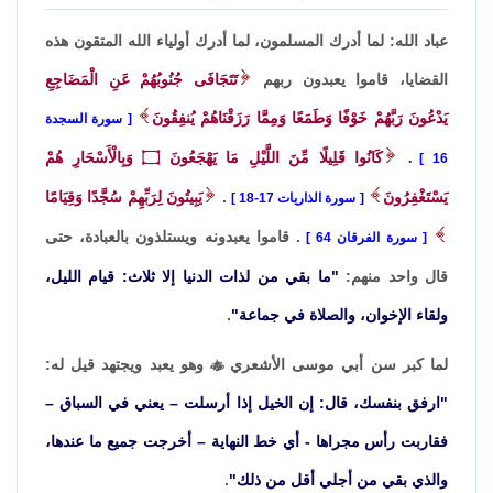
عباد الله: لما أدرك المسلمون، لما أدرك أولياء الله المتقون هذه
القضايا، قاموا يعبدون ربهم
تَتَجَافَى جُنُوبُهُمْ عَنِ الْمَضَاجِعِ
يَدْعُونَ رَبَّهُمْ خَوْفًا وَطَمَعًا وَمِمَّا رَزَقْنَاهُمْ يُنفِقُونَ
سورة السجدة
كَانُوا قَلِيلًا مِّنَ اللَّيْلِ مَا يَهْجَعُونَ
۝
وَبِالْأَسْحَارِ هُمْ
.
16
يَسْتَغْفِرُونَ
.
يَبِيتُونَ لِرَبِّهِمْ سُجَّدًا وَقِيَامًا
سورة الذاريات 17-18
. قاموا يعبدونه ويستلذون بالعبادة، حتى
سورة الفرقان 64
قال واحد منهم:
"ما بقي من لذات الدنيا إلا ثلاث: قيام الليل،
ولقاء الإخوان، والصلاة في جماعة"
.
لما كبر سن أبي موسى الأشعري

وهو يعبد ويجتهد قيل له:
"ارفق بنفسك، قال: إن الخيل إذا أرسلت – يعني في السباق –
فقاربت رأس مجراها - أي خط النهاية – أخرجت جميع ما عندها،
والذي بقي من أجلي أقل من ذلك"
.