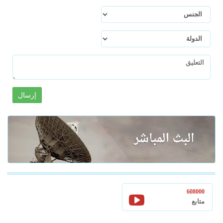
إرسال
608000
متابع