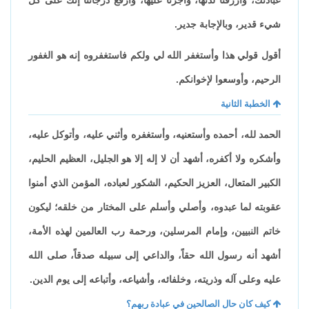
شيء قدير، وبالإجابة جدير.
أقول قولي هذا وأستغفر الله لي ولكم فاستغفروه إنه هو الغفور
الرحيم، وأوسعوا لإخوانكم.
الخطبة الثانية
الحمد لله، أحمده وأستعنيه، وأستغفره وأثني عليه، وأتوكل عليه،
وأشكره ولا أكفره، أشهد أن لا إله إلا هو الجليل، العظيم الحليم،
الكبير المتعال، العزيز الحكيم، الشكور لعباده، المؤمن الذي أمنوا
عقوبته لما عبدوه، وأصلي وأسلم على المختار من خلقه؛ ليكون
خاتم النبيين، وإمام المرسلين، ورحمة رب العالمين لهذه الأمة،
أشهد أنه رسول الله حقاً، والداعي إلى سبيله صدقاً، صلى الله
عليه وعلى آله وذريته، وخلفائه، وأشياعه، وأتباعه إلى يوم الدين.
كيف كان حال الصالحين في عبادة ربهم؟