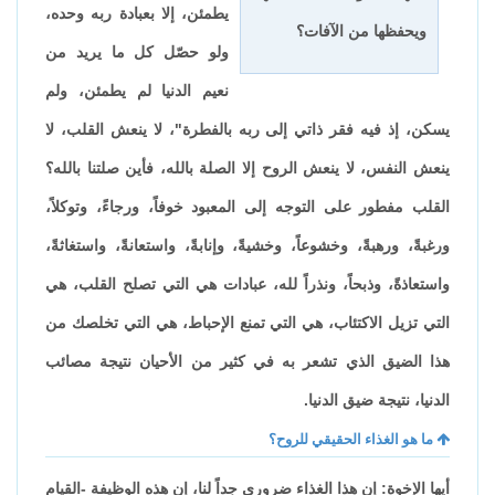
يطمئن، إلا بعبادة ربه وحده،
ويحفظها من الآفات؟
ولو حصّل كل ما يريد من
نعيم الدنيا لم يطمئن، ولم
يسكن، إذ فيه فقر ذاتي إلى ربه بالفطرة"، لا ينعش القلب، لا
ينعش النفس، لا ينعش الروح إلا الصلة بالله، فأين صلتنا بالله؟
القلب مفطور على التوجه إلى المعبود خوفاً، ورجاءً، وتوكلاً،
ورغبةً، ورهبةً، وخشوعاً، وخشيةً، وإنابةً، واستعانةً، واستغاثةً،
واستعاذةً، وذبحاً، ونذراً لله، عبادات هي التي تصلح القلب، هي
التي تزيل الاكتئاب، هي التي تمنع الإحباط، هي التي تخلصك من
هذا الضيق الذي تشعر به في كثير من الأحيان نتيجة مصائب
الدنيا، نتيجة ضيق الدنيا.
ما هو الغذاء الحقيقي للروح؟
أيها الإخوة: إن هذا الغذاء ضروري جداً لنا، إن هذه الوظيفة -القيام