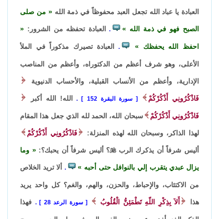
العبادة يا عباد الله تجعل العبد محفوظاً في ذمة الله
من صلى
الصبح فهو في ذمة الله
العبادة تحفظه من الشرور:
.
احفظ الله يحفظك
العبادة تصيرك مذكوراً في الملأ
.
الأعلى، وهو شرف أعظم من الدكتوراه، وأعظم من المناصب
الإدارية، وأعظم من الأنساب القبلية، والأحساب الدنيوية
فَاذْكُرُونِي أَذْكُرْكُمْ
الله! الله أكبر
سورة البقرة 152
.
فَاذْكُرُونِي أَذْكُرْكُمْ
سبحان الله، الحمد لله الذي جعل هذا المقام
لهذا الذاكر، وسبحان الله لهذه المنزلة:
فَاذْكُرُونِي أَذْكُرْكُمْ
أليس شرفاً أن يذكرك الرب

؟ أليس شرفاً أن يحبك؟:
وما
يزال عبدي يتقرب إلي بالنوافل حتى أحبه
ألا تريد الخلاص
.
من الاكتئاب، والإحباط، والحزن، والهم، والغم؟ كل واحد يريد
هذا
أَلاَ بِذِكْرِ اللّهِ تَطْمَئِنُّ الْقُلُوبُ
فهذا
سورة الرعد 28
.