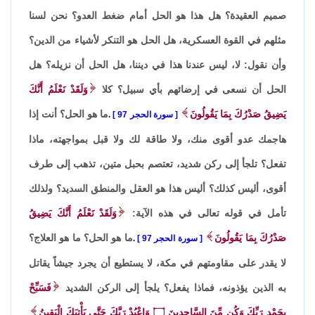
صميم العقيدة؟ هل هذا هو الحل أمام ضغط العدو؟ نحن لسنا
مثلهم في القوة العسكرية، هل الحل هو التنكر لأشياء من الدين؟
وأن نقول: لا، ليس عندنا هذا في ديننا، هل الحل أن نزيله؟ هل
الحل أن نسعى في إرضائهم بأي سبيل؟ كلا
وَلَقَدْ نَعْلَمُ أَنَّكَ
يَضِيقُ صَدْرُكَ بِمَا يَقُولُونَ
ما هو الحل؟ أنت إذا
سورة الحجر 97
.
هاجمك عدو أقوى منك، ولا طاقة لك ولا قبل بمواجهته، ماذا
تفعل؟ تلجأ إلى ركن شديد، تعتصم بحبل متين، تذهب إلى طرف
أقوى، أليس كذلك؟ أليس هذا هو العقل والمنطق السديد؟ ولذلك
تأمل في قوله تعالى في هذه الآية:
وَلَقَدْ نَعْلَمُ أَنَّكَ يَضِيقُ
صَدْرُكَ بِمَا يَقُولُونَ
ما هو الحل؟ ما هو العلاج؟
سورة الحجر 97
.
لا يقدر على مقاومتهم في مكة، لا يستطيع أن يجرد جيشاً يقاتل
به الذين يؤذونه، فماذا يفعل؟ يلجأ إلى الركن الشديد
فَسَبِّحْ
بِحَمْدِ رَبِّكَ وَكُن مِّنَ السَّاجِدِينَ
۝
وَاعْبُدْ رَبَّكَ حَتَّى يَأْتِيَكَ الْيَقِينُ