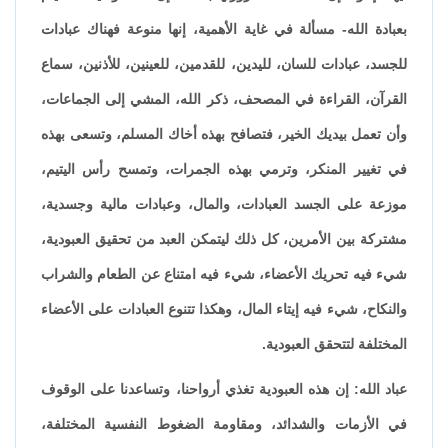
بعبادة الله- مسألة في غاية الأهمية، إنها منوعة فهناك عبادات
للجسد، عبادات للسان، لليدين، للقدمين، للعينين، للأذنين، سماع
القرآن، القراءة في المصحف، ذكر الله، المشي إلى الجماعات،
وأن تعمل بيديك الخير، فتصافح بهذه أخاك المسلم، وتسعى بهذه
في تغيير المنكر، وترمي بهذه الجمرات، وتمسح رأس اليتيم،
موزعة على الجسد العبادات، والمال، وعبادات مالية وجسدية،
مشتركة بين الأمرين، كل ذلك ليتمكن العبد من تحقيق العبودية،
شيء فيه تحريك الأعضاء، شيء فيه امتناع عن الطعام والشراب
والنكاح، شيء فيه إيتاء المال، وهكذا تتنوع العبادات على الأعضاء
المختلفة لتتحقق العبودية.
عباد الله: إن هذه العبودية تغذي أرواحنا، وتساعدنا على الوقوف
في الأزمات والشدائد، ومقاومة الضغوط النفسية المختلفة،