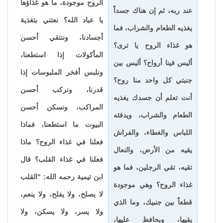
الروح موجودة، ما هو غذاؤها
عند ربه، ثم إن هناك جسداً
يا عباد الله؟ نعتني بتغذية
يغذيه الطعام والشراب، فما
أجسادنا، وننتقي أحسن
هو غذاء الروح يا ترى؟
المأكولات إذا استطعنا،
أليس فينا أرواح؟ أليس بين
ونلبس أفخر الملبوسات إذا
جنبتي كل واحد منا روح؟
قدرنا، ونركب أحسن
أنت تعلم أن جسدك يغذيه
المراكب، ونسكن أحسن
الطعام والشراب، ويدفئه
البيوت ما استطعنا، فماذا
اللباس والغطاء، والفراش
فعلنا في غذاء الروح؟ ماذا
يقيه من الأرض، والنعال
فعلنا في غذاء القلب؟ قال
تقيه، تقي الرجلين، فما هو
ابن تيمية رحمه الله: "القلب
غذاء الروح؟ وهي موجودة
لا يصلح، ولا يفلح، ولا ينعم،
قطعاً بين جنبيك، وما الذي
ولا يسر، ولا يسكن، ولا
يقيها، ويحافظ عليها،