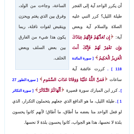
أن يكرر الواحد آية إلى الفجر
الساعة، وجاءت من الولد،
طيلة الليل؟ كرر النبي عليه
وفرق بين الذي يغتم ويحزن
الصلاة والسلام آية وبعض
وينقبض لفوات نافلة، ربما
آية:
إِن تُعَذِّبْهُمْ فَإِنَّهُمْ عِبَادُكَ
يكون هذا شيء من الفارق
وَإِن تَغْفِرْ لَهُمْ فَإِنَّكَ أَنتَ
بين بعض السلف وبعض
الْعَزِيزُ الْحَكِيمُ
الخلف.
سورة المائدة
كررت عائشة آية
.
118
ساعات
فَمَنَّ اللَّهُ عَلَيْنَا وَوَقَانَا عَذَابَ السَّمُومِ
سورة الطور 27
كرر ابن المبارك سورة قصيرة
أَلْهَاكُمُ التَّكَاثُرُ
.
سورة التكاثر
طيلة الليل، ما هو الدافع الذي جعلهم يتحملون التكرار، الذي
.
1
لو فعل الواحد منا بعضه ما أطاق، ما أطاق؛ لأنهم كانوا يحسون
بلذة لا نحسها، هذا هو الجواب، كانوا يحسون بلذة لا نحسها.