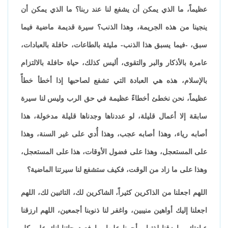
عظيماً، ما الذي يمكن أن يشفع لنا عند ربنا؟ ما الذي يمكن أن
ينجينا من هذه الجريمة، وهذا الذنب؟ سيرة قديمة ماضية فيما
سبق، -فيما يسبق هذا الذنب- مليئة بالطاعات، حافلة بالعبادات،
عامرة بالأذكار والبر والتقوى، أليس كذلك، حياة حافلة بالالتزام
بالإسلام، هذه هي العبادة التي تشفع لصاحبها إذا أخطأ خطأً
عظيماً، نحن نخطئ أخطاءً عظيمة في حق الرب وليس لنا سيرة
سابقة إلا أعمال قليلة، لو عددناها وجدناها قليلة مدخولة، هذا
أصابه رياء، وهذا أصابه عجب، وهذا أُدي على غير السنة، وهذا
على المستعجل، وهذا على فضول الأوقات، هذا على المستعجل،
وهذا على ما زاد من الوقت، فكيف ستشفع لنا سيرتنا الماضية؟
اللهم اجعلنا من الذاكرين كثيراً، الشاكرين لك، التائبين لك، اللهم
اجعلنا إليك أواهين منيبين، واغفر لنا ذنوبنا أجمعين، اللهم ارزقنا
عبادتك، وارزقنا لذتها، وأجرنا عليها، وارفع درجاتنا إنك على كل