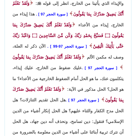
والإيذاء الذي يأتينا من الخارج، انظر إلى قوله

:
وَلَقَدْ نَعْلَمُ
أَنَّكَ يَضِيقُ صَدْرُكَ بِمَا يَقُولُونَ
هذا إيذاء من
سورة الحجر 97
.
الخارج، إيذاء من الأعداء
وَلَقَدْ نَعْلَمُ أَنَّكَ يَضِيقُ صَدْرُكَ بِمَا
يَقُولُونَ
۝
فَسَبِّحْ بِحَمْدِ رَبِّكَ وَكُن مِّنَ السَّاجِدِينَ
۝
وَاعْبُدْ رَبَّكَ
حَتَّى يَأْتِيَكَ الْيَقِينُ
الآن ذكر له العلة،
سورة الحجر 97-99
.
وصف له مكمن الألم
وَلَقَدْ نَعْلَمُ أَنَّكَ يَضِيقُ صَدْرُكَ بِمَا يَقُولُونَ
عليك ضغوط من الخارج، عليك إيذاء،
سورة الحجر 97
.
يتكلمون عنك، ما هو الحل أمام الضغوط الخارجية من الأعداء؟ ما
هو الحل؟ الحل مذكور في الآية:
وَلَقَدْ نَعْلَمُ أَنَّكَ يَضِيقُ صَدْرُكَ
بِمَا يَقُولُونَ
هل الحل تقديم التنازلات؟ هل
سورة الحجر 97
.
الحل مدح الكفار والثناء عليهم؟ هل الحل إنكار أشياء من الدين
الإسلامي؟ فنقول: دين تسامح، ونحذف أنه دين جهاد، هل الحل
أن نترك تربية أبنائنا على أشياء من الدين معلومة بالضرورة من