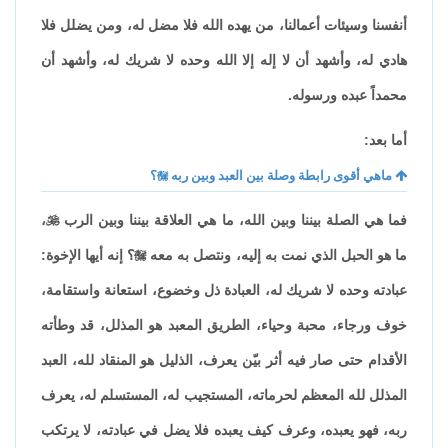
أنفسنا وسيئات أعمالنا، من يهده الله فلا مضل له، ومن يضلل فلا
هادي له، وأشهد أن لا إله إلا الله وحده لا شريك له، وأشهد أن
محمداً عبده ورسوله.
أما بعد:
ماهي أقوى رابطة وصلة بين العبد وبين ربه

؟
فما هي الصلة بيننا وبين الله، ما هي العلاقة بيننا وبين الرب

،
ما هو الحبل الذي نمت به إليه، ونتصل به معه

؟ إنه أيها الإخوة:
عبادته وحده لا شريك له، العبادة ذل وخضوع، استعانة واستقامة،
خوف ورجاء، محبة وحياء، الطريق المعبد هو المذلل، قد وطأته
الأقدام حتى صار فيه أثر بيّن يعرف، الذليل هو المنقاد لله، العبد
المذلل لله المعظم لحرماته، المستجيب له، المستسلم له، يعرف
ربه، فهو يعبده، وعرف كيف يعبده فلا يضل في عبادته، لا يرتكب