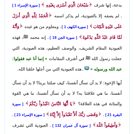
بدعة، إنها شرف
سُبْحَانَ الَّذِي أَسْرَى بِعَبْدِهِ
سورة الإسراء 1
لم يصفه إلا بالعبودية، لم يذكر اسمه
الْحَمْدُ لِلَّهِ الَّذِي أَنزَلَ
.
عَلَى عَبْدِهِ الْكِتَابَ
ومعلوم من هو عبده
وَأَنَّهُ
سورة الكهف 1
.
لَمَّا قَامَ عَبْدُ اللَّهِ يَدْعُوهُ
إنه محمد ﷺ، فهذه
سورة الجن 19
.
العبودية المقام الشريف، والوصف العظيم، هذه العبودية، التي
جعلت رسول الله ﷺ في أشرف المقامات
إنما أنا عبد فقولوا:
عبد الله ورسوله
هذه العبودية التي من أجلها خلقنا الله.
.
أيها الإخوة: لا بد أن نسأل أنفسنا، كيف صلتنا بربنا؟ لا بد أن نسأل
أنفسنا، ما هي علاقتنا به؟ لا بد أن نسأل أنفسنا، ما هي القوة
والمتانة في هذه العلاقة؟
يَا أَيُّهَا النَّاسُ اعْبُدُواْ رَبَّكُمُ
سورة
وَقَضَى رَبُّكَ أَلاَّ تَعْبُدُواْ إِلاَّ إِيَّاهُ
البقرة 21
.
سورة الإسراء 23
.
وَأَطِيعُواْ اللّهَ
العبودية التي تشرف
سورة آل عمران 132
.