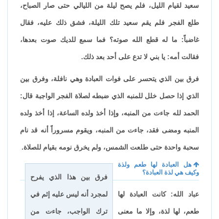
سعيد لقيام الليل، فلم يصح ليلة من الليالي حتى صار الصباح،
طلع الفجر فلم يقم سعيد تلك الليلة، فشق ذلك عليه، فقال
غاضباً: ما له قطع الله صوته؟ فما سمع للديك صوت بعدها،
فقالت أمه: يا بني لا تدع على أحد بعد ذلك.
فرق بين الذي يتحسر على فوات العبادة وهي نافلة، وفرق بين
الذي إذا حصل خلل للمنبه الذي ضبطه لصلاة الفجر الواجبة قال:
الحمد لله جاءت من المنبه، وإذا أخذ ولده الساعة، إذا أخذ ولده
المنبه ومضى فقد، جاءت من المنبه، ويقوم مسروراً أنه قد نام
سحبة واحدة حتى طلعت الشمس، ولم يخرق نومه بقيام للصلاة.
هل العبادة لها طعم ولذة
وكيف هي لذة العبادة؟
فرق بين هذا الذي يفرح
عباد الله: كانت العبادة لها
لمجرد أنه ليس عليه إثم في
طعم، لها لذة، وإلا ما معنى
ترك الواجب، جاءت من