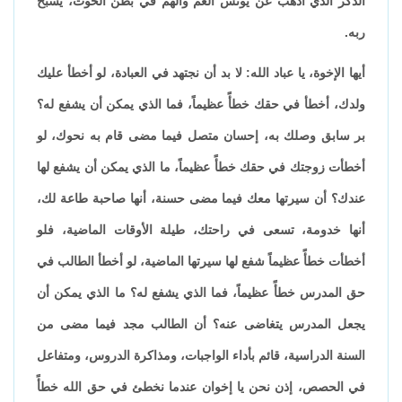
الذكر الذي أذهب عن يونس الغم والهم في بطن الحوت، يسبح
ربه.
أيها الإخوة، يا عباد الله: لا بد أن نجتهد في العبادة، لو أخطأ عليك
ولدك، أخطأ في حقك خطأً عظيماً، فما الذي يمكن أن يشفع له؟
بر سابق وصلك به، إحسان متصل فيما مضى قام به نحوك، لو
أخطأت زوجتك في حقك خطأً عظيماً، ما الذي يمكن أن يشفع لها
عندك؟ أن سيرتها معك فيما مضى حسنة، أنها صاحبة طاعة لك،
أنها خدومة، تسعى في راحتك، طيلة الأوقات الماضية، فلو
أخطأت خطأً عظيماً شفع لها سيرتها الماضية، لو أخطأ الطالب في
حق المدرس خطأً عظيماً، فما الذي يشفع له؟ ما الذي يمكن أن
يجعل المدرس يتغاضى عنه؟ أن الطالب مجد فيما مضى من
السنة الدراسية، قائم بأداء الواجبات، ومذاكرة الدروس، ومتفاعل
في الحصص، إذن نحن يا إخوان عندما نخطئ في حق الله خطأً