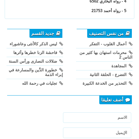
4 - رواه البخاري 6502
5 - رواه أحمد 21753
من نفس التصنيف
جديد القسم
أعمال القلوب - التفكر
ليس الذكر كالأنثى وعاشوراء
محرمات استهان بها كثير من
فاحشة الزنا خطرها وأثرها
الناس 2
ضلالات النصارى ورأس السنة
المجاهدة
خطورة الدَّين والمسارعة في
التضرع - الحلقة الثانية
إبراء الذمة
التحذير من الخدعة الكبيرة
تجليات في رحمة الله
أضف تعليقا