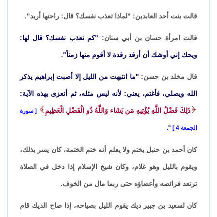
قالت بنت أحد العابدين: "لماذا تعذب نفسك؟ قال: راحتها أريد".
قالت امرأة حسان بن أبي سنان:
"كم تعذب نفسك؟ قال لها:
ويحك إني أوشك أن أرقد رقدة لا أقوم منها زمناً"
.
قال مخلد بن حسن:
"ما انتبهت من الليل إلا أصبت إبراهيم يذكر
الله ويصلي، فأغتم، يعني: لأنه ليس مثله، ثم أتعزى بهذه الآية:
ذَلِكَ فَضْلُ اللَّهِ يُؤْتِيهِ مَن يَشَاء وَاللَّهُ ذُو الْفَضْلِ الْعَظِيمِ
سورة
الجمعة 4
"
.
كان أحمد بن حنبل يختم ولا يعلم أنه ختم الختمة، كان يسر بذلك،
ويقوم بالليل وهو غلام، وكان شيخ الإسلام إذا دخل في الصلاة
ترتعد فرائصه وأعضاؤه حتى ربما مال من الخوف.
كان لسعيد بن جبير ديك يقوم الليل بصياحه، إذا صاح الديك قام