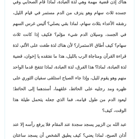
هناك إذن قضية مهمة وهي لذة العبادة، لماذا قام الصحابي وفي
جسده ثلاث سهام وهو ينزف من الدم مستمر في قيام الليل،
رشقه الأعداء بثلاث سهام، لماذا بقي يصلي؟ أليس غرس السهم
في الجسد، وسيلان الدم شيء مؤلم؟ فكيف إذا كانت ثلاث
سهام؟ كيف أطاق الاستمرار؟ لأن هناك لذة طغت على الألم، لذة
قراءة القرآن ومناجاة الرب بالليل، هذا ما نفتقده يا إخوان، قضية
لذة العبادة، لماذا؟ هذا الفرق، لذة العبادة، لماذا تنتفخ قدما الواحد
منهم وهو يقوم لليل، وإذا جاء الصباح استلقى سفيان الثوري على
ظهره ومد رجليه على الحائط، علقهما، أسندهما إلى الحائط؛
ليعود الدم من طول قيامه، فما الذي جعله يتحمل طيلة هذا
الوقت، كيف؟
عبد الله بن الزبير يسجد سجدة عند المقام فلا يرفع رأسه إلا عند
أذان الصبح، لماذا يعني؟ كيف يطيق الشخص أن يسجد ساعتان