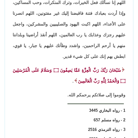
اللهم إنا نسألك فعل الخيرات، وترك المنكرات، وحب المساكين،
وإذا أردت بعبادك فتنة فاقبضنا إليك غير مفتونين، اللهم انصرنا
على الأعداء، اللهم اكبت اليهود والصليبيين والمشركين، واجعل
عليهم رجزك وعذابك يا رب العالمين، اللهم أنقذ أراضينا وبلداننا
منهم يا أرحم الراحمين، واشدد وطأتك عليهم يا جبار، يا قوي،
ابطش بهم إنك على كل شيء قدير.
سُبْحَانَ رَبِّكَ رَبِّ الْعِزَّةِ عَمَّا يَصِفُونَ ۝ وَسَلَامٌ عَلَى الْمُرْسَلِينَ
۝ وَالْحَمْدُ لِلَّهِ رَبِّ الْعَالَمِينَ
.
وقوموا إلى صلاتكم يرحمكم الله.
1 - رواه البخاري 3445
2 - رواه مسلم 657
3 - رواه الترمذي 2516