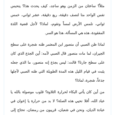
مثلاً؟ ساعتان من الزمن وهو ساجد، كيف يحدث هذا؟ ينحبس
نفس الواحد منا لنصف دقيقة، ربع دقيقة، عشر ثواني، خمس
ثواني، نلمس الأرض لمساً ونقوم، لماذا؟ لأجل قضية اللذة
المفقودة، هذه هي المسألة، هذا هو السر.
لماذا ظن الصبي أن منصور ابن المعتمر ظنه شجرة على سطح
الجيران، لما مات منصور قال الصبي لأمه: أين الجذع الذي كان
على سطح جارنا؟ قالت: ليس بجذع إنه منصور، ما الذي جعله
يثبت في قيام الليل هذه المدة الطويلة التي ظنه الصبي لأجلها
جذعاً، شجرة، لماذا؟
من أين كان يأتي البكاء لحرارة التلاوة؟ قلوب موصولة بالله يا
عباد الله، أفلا نحيي هذه الصلة؟ لا بد من حرارة يا إخوان في
عبادة الديان، ونحن في شعبان، قريبون من رمضان، نحتاج إلى