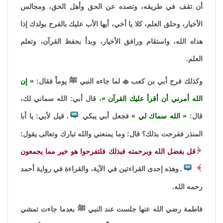
أن تقف في طريقه، وتصده عن الحق وأهل الحق، ومجالس
الأخيار، وحلق العلم، كلا يا أخي، أيها الأب عليك بالفرح بولدك إذا
هداه الله، واستقام ورافق الأخيار، وبدأ بحفظ القرآن، وتعلم
العلم.
وكذلك فرح أبي بن كعب

لما جاءه النبي ﷺ يوماً فقال:
إن
الله أمرني أن أقرأ عليك القرآن
، قال أبي: الله سماني لك،
قال:
الله سماك لي
فجعل أبي يبكي
قيل لأبي: يا أبا
.
المنذر ففرحت بذلك؟ قال: وما يمنعني والله تبارك وتعالى يقول:
قل بفضل الله وبرحمته فبذلك فلتفرحوا هو خير مما يجمعون
وهذه إحدى القراءتين في الآية، والقراءة في رواية أحمد
.
رحمه الله.
فاطمة رضي الله عنها جلست عند النبي ﷺ بعدما جاءت تمشي