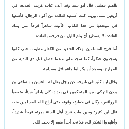
بالعلم عظيم، قال أبو عبيد وقد ألف كتاب غريب الحديث في
أربعين سنة: وربما كنت أستفيد الفائدة من أفواه الرجال، فأضعها
في موضعها من هذا الكتاب، فأبيت ساهراً فرحاً مني بتلك
الفائدة، لا يستطيع أن ينام الليل من فرحته بالفائدة.
أما فرح المسلمين بهلاك الشديد من الكفار عظيمة، حتى كانوا
يسجدون شكراً، كما سجد علي عندما حصل قتل ذي الثدية من
الخوارج، وسجد أبو بكر لما جاءه قتل مسيلمة.
وقال ابن كثير في تاريخه عن رجل يقال له: الحسن بن صافي بن
بزدن التركي، من المتحكمين في بغداد، كان باطنياً خبيثاً، متعصباً
للروافض، وكان في خفارته وقوته حتى أراح الله المسلمين منه،
قال ابن كثير: وحين مات فرح أهل السنة بموته فرحاً شديداً،
وأظهروا الشكر لله، فلا تجد أحداً منهم إلا يحمد الله.