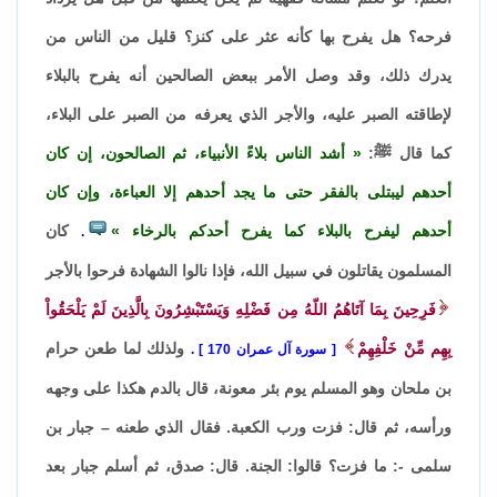
فرحه؟ هل يفرح بها كأنه عثر على كنز؟ قليل من الناس من
يدرك ذلك، وقد وصل الأمر ببعض الصالحين أنه يفرح بالبلاء
لإطاقته الصبر عليه، والأجر الذي يعرفه من الصبر على البلاء،
كما قال ﷺ:
أشد الناس بلاءً الأنبياء، ثم الصالحون، إن كان
أحدهم ليبتلى بالفقر حتى ما يجد أحدهم إلا العباءة، وإن كان
أحدهم ليفرح بالبلاء كما يفرح أحدكم بالرخاء
كان
.
المسلمون يقاتلون في سبيل الله، فإذا نالوا الشهادة فرحوا بالأجر
فَرِحِينَ بِمَا آتَاهُمُ اللّهُ مِن فَضْلِهِ وَيَسْتَبْشِرُونَ بِالَّذِينَ لَمْ يَلْحَقُواْ
بِهِم مِّنْ خَلْفِهِمْ
ولذلك لما طعن حرام
سورة آل عمران 170
.
بن ملحان وهو المسلم يوم بئر معونة، قال بالدم هكذا على وجهه
ورأسه، ثم قال: فزت ورب الكعبة. فقال الذي طعنه – جبار بن
سلمى -: ما فزت؟ قالوا: الجنة. قال: صدق، ثم أسلم جبار بعد