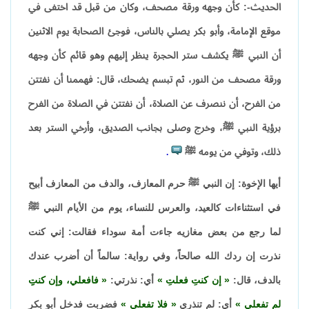
الحديث-: كأن وجهه ورقة مصحف، وكان من قبل قد اختفى في
موقع الإمامة، وأبو بكر يصلي بالناس، فوجئ الصحابة يوم الاثنين
أن النبي ﷺ يكشف ستر الحجرة ينظر إليهم وهو قائم كأن وجهه
ورقة مصحف من النور، ثم تبسم يضحك، قال: فهممنا أن نفتتن
من الفرح، أن ننصرف عن الصلاة، أن نفتتن في الصلاة من الفرح
برؤية النبي ﷺ، وخرج وصلى بجانب الصديق، وأرخي الستر بعد
ذلك، وتوفي من يومه ﷺ
.
أيها الإخوة: إن النبي ﷺ حرم المعازف، والدف من المعازف أبيح
في استثناءات كالعيد، والعرس للنساء، يوم من الأيام النبي ﷺ
لما رجع من بعض مغازيه جاءت أمة سوداء فقالت: إني كنت
نذرت إن ردك الله صالحاً، وفي رواية: سالماً أن أضرب عندك
بالدف، قال:
إن كنتِ فعلتِ
أي: نذرتي:
فافعلي، وإن كنتِِ
لم تفعلي
أي: لم تنذري
فلا تفعلي
فضربت فدخل أبو بكر