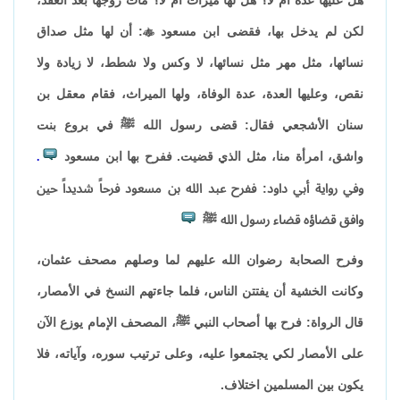
لكن لم يدخل بها، فقضى ابن مسعود

: أن لها مثل صداق
نسائها، مثل مهر مثل نسائها، لا وكس ولا شطط، لا زيادة ولا
نقص، وعليها العدة، عدة الوفاة، ولها الميراث، فقام معقل بن
سنان الأشجعي فقال: قضى رسول الله ﷺ في بروع بنت
واشق، امرأة منا، مثل الذي قضيت. ففرح بها ابن مسعود
.
وفي رواية أبي داود: ففرح عبد الله بن مسعود فرحاً شديداً حين
وافق قضاؤه قضاء رسول الله ﷺ
وفرح الصحابة رضوان الله عليهم لما وصلهم مصحف عثمان،
وكانت الخشية أن يفتتن الناس، فلما جاءتهم النسخ في الأمصار،
قال الرواة: فرح بها أصحاب النبي ﷺ، المصحف الإمام يوزع الآن
على الأمصار لكي يجتمعوا عليه، وعلى ترتيب سوره، وآياته، فلا
يكون بين المسلمين اختلاف.