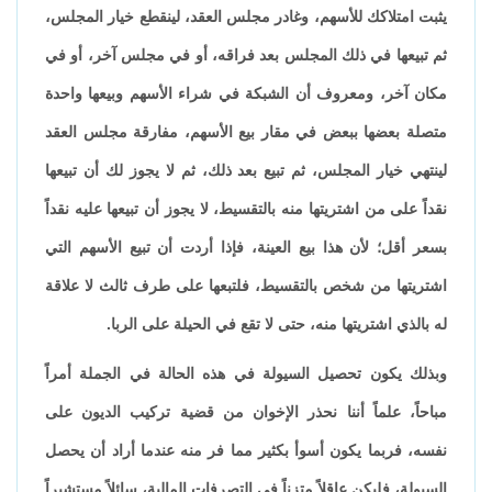
يثبت امتلاكك للأسهم، وغادر مجلس العقد، لينقطع خيار المجلس،
ثم تبيعها في ذلك المجلس بعد فراقه، أو في مجلس آخر، أو في
مكان آخر، ومعروف أن الشبكة في شراء الأسهم وبيعها واحدة
متصلة بعضها ببعض في مقار بيع الأسهم، مفارقة مجلس العقد
لينتهي خيار المجلس، ثم تبيع بعد ذلك، ثم لا يجوز لك أن تبيعها
نقداً على من اشتريتها منه بالتقسيط، لا يجوز أن تبيعها عليه نقداً
بسعر أقل؛ لأن هذا بيع العينة، فإذا أردت أن تبيع الأسهم التي
اشتريتها من شخص بالتقسيط، فلتبعها على طرف ثالث لا علاقة
له بالذي اشتريتها منه، حتى لا تقع في الحيلة على الربا.
وبذلك يكون تحصيل السيولة في هذه الحالة في الجملة أمراً
مباحاً، علماً أننا نحذر الإخوان من قضية تركيب الديون على
نفسه، فربما يكون أسوأ بكثير مما فر منه عندما أراد أن يحصل
السيولة، فليكن عاقلاً متزناً في التصرفات المالية، سائلاً مستشيراً