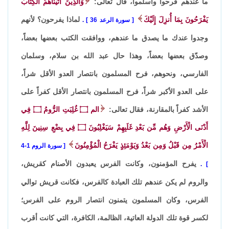
ما عندهم فرحوا وأسلموا، قال تعالى:
وَالَّذِينَ آتَيْنَاهُمُ الْكِتَابَ
يَفْرَحُونَ بِمَا أُنزِلَ إِلَيْكَ
لماذا يفرحون؟ لأنهم
سورة الرعد 36
.
وجدوا عندك ما يصدق ما عندهم، ووافقت الكتب بعضها بعضاً،
وصدّق بعضها بعضاً، وهذا حال عبد الله بن سلام، وسلمان
الفارسي، ونحوهم، فرح المسلمون بانتصار العدو الأقل شراً،
على العدو الأكبر شراً، فرح المسلمون بانتصار الأقل كفراً على
الأشد كفراً بالمقارنة، فقال تعالى:
الم
۝
غُلِبَتِ الرُّومُ
۝
فِي
أَدْنَى الْأَرْضِ وَهُم مِّن بَعْدِ غَلَبِهِمْ سَيَغْلِبُونَ
۝
فِي بِضْعِ سِنِينَ لِلَّهِ
الْأَمْرُ مِن قَبْلُ وَمِن بَعْدُ وَيَوْمَئِذٍ يَفْرَحُ الْمُؤْمِنُونَ
سورة الروم 1-4
يفرح المؤمنون، وكانت الفرس يعبدون الأصنام كقريش،
.
والروم لم يكن عندهم تلك العبادة كالفرس، فكانت قريش توالي
الفرس، وكان المسلمون يتمنون انتصار الروم على الفرس؛
لكسر قوة تلك الدولة العاتية، الظالمة، الكافرة، التي كانت أقرب