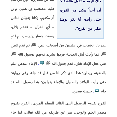
ذلك اليوم – تقول عائشة -:
علينا مصعب بن عمير، وابن
أن أحداً يبكي من الفرح،
أم مكتوم، وكانا يقرئان الناس
حتى رأيت أبا بكر يومئذ
– أي القرآن – فقدم بلال،
يبكي من الفرح"
.
وسعد، وعمار بن ياسر، ثم قدم
عمر بن الخطاب في عشرين من أصحاب النبي ﷺ، ثم قدم النبي
ﷺ، فما رأيت أهل المدينة فرحوا بشيء فرحهم برسول الله ﷺ،
حتى جعل الإماء يقلن: قدم رسول الله ﷺ
الإماء عندهن علم
.
بالقضية، ويقلن: هذا الذي ذكر لنا من قبل قد جاء، وفي رواية:
حتى رأيت الولائد والصبيان والإماء يقولون: هذا رسول الله قد
جاء
حديث صحيح.
.
الفرح بقدوم الرسول النبي القائد المعلم المربي، الفرح بقدوم
مصدر العلم والوحي، يمر عن طريقه من الله تعالى، لما جاء