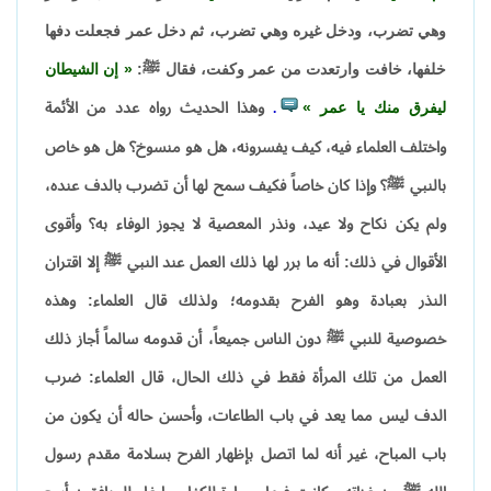
وهي تضرب، ودخل غيره وهي تضرب، ثم دخل عمر فجعلت دفها
خلفها، خافت وارتعدت من عمر وكفت، فقال ﷺ:
إن الشيطان
ليفرق منك يا عمر
وهذا الحديث رواه عدد من الأئمة
.
واختلف العلماء فيه، كيف يفسرونه، هل هو منسوخ؟ هل هو خاص
بالنبي ﷺ؟ وإذا كان خاصاً فكيف سمح لها أن تضرب بالدف عنده،
ولم يكن نكاح ولا عيد، ونذر المعصية لا يجوز الوفاء به؟ وأقوى
الأقوال في ذلك: أنه ما برر لها ذلك العمل عند النبي ﷺ إلا اقتران
النذر بعبادة وهو الفرح بقدومه؛ ولذلك قال العلماء: وهذه
خصوصية للنبي ﷺ دون الناس جميعاً، أن قدومه سالماً أجاز ذلك
العمل من تلك المرأة فقط في ذلك الحال، قال العلماء: ضرب
الدف ليس مما يعد في باب الطاعات، وأحسن حاله أن يكون من
باب المباح، غير أنه لما اتصل بإظهار الفرح بسلامة مقدم رسول