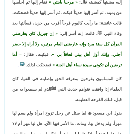
إليه مشيتها كمشيته قال:
مرحباً بابنتي
فقام إليها ثم أجلسها
عن يمينه، ثم أسر إليها حديثاً فبكت، ثم أسر إليها حديثاً فضحكت،
قالت عائشة: ما رأيت كاليوم فرحاً أقرب من حزن، فسألتها بعد
وفاة النبي ﷺ، قالت: إنه أسر إلي:
إن جبريل كان يعارضني
القرآن كل سنة مرة وإنه عارضني العام مرتين، ولا أراه إلا حضر
أجلي، وإنك أول أهل بيتي لحاقاً بي
، فبكيت، فقال:
أما
ترضين أن تكوني سيدة نساء أهل الجنة
فضحكت لذلك.
.
كان المسلمون يفرحون بمعرفة الحق وإصابته في الفتيا، كان
العلماء إذا وافقت فتواهم حديث النبي ﷺالذي لم يسمعوا به من
قبل، فتلك الفرحة العظيمة.
يقول ابن مسعود

لما سئل عن رجل تزوج امرأة ولم يسم لها
مهراً، ولم يدخل بها، ومات، ما الأمر فيها الآن، هل لها مهر أم لا؟
هل عليها عدة أم لا؟ هل لها ميراث أم لا؟ مات زوجها بعد العقد،