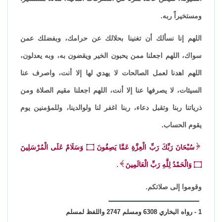
ومستخيراً ربه.
اللهم إنا نسألك أن تغنينا بحلالك عن حرامك، وبفضلك عمن
سواك، اللهم اجعلنا ممن يحبون الخير ويقضون به، وبه يعدلون،
اللهم اهدنا لعمل الصالحات لا يهدي لها إلا أنت، واصرف عنا
السيئات، لا يصرفها عنا إلا أنت، اللهم اجعلنا مقيم الصلاة ومن
ذرياتنا ربنا وتقبل دعاء، ربنا اغفر لنا ولوالدينا، وللمؤمنين يوم
يقوم الحساب.
سُبْحَانَ رَبِّكَ رَبِّ الْعِزَّةِ عَمَّا يَصِفُونَ ۝ وَسَلَامٌ عَلَى الْمُرْسَلِينَ
۝ وَالْحَمْدُ لِلَّهِ رَبِّ الْعَالَمِينَ
.
وقوموا إلى صلاتكم.
1 - رواه البخاري 6308 ومسلم 2747 واللفظ لمسلم