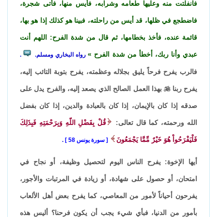
فانفلتت منه وعليها طعامه وشرابه، فأيس منها، فأتى شجرة،
فاضطجع في ظلها، قد أيس من راحلته، فبينا هو كذلك إذا هو بها،
قائمة عنده، فأخذ بخطامها، ثم قال من شدة الفرح: اللهم أنت
عبدي وأنا ربك، أخطأ من شدة الفرح
رواه البخاري ومسلم.
.
فالرب يفرح فرحاً يليق بجلاله وعظمته، يفرح بتوبة التائب إليه،
يفرح ربنا

بهذا العمل الصالح الذي يصعد إليه، والفرح يدل على
صدقه إذا كان بالإيمان، إذا كان بالعبادة والدين، إذا كان بفضل
الله ورحمته، كما قال تعالى:
قُلْ بِفَضْلِ اللّهِ وَبِرَحْمَتِهِ فَبِذَلِكَ
فَلْيَفْرَحُواْ هُوَ خَيْرٌ مِّمَّا يَجْمَعُونَ
سورة يونس 58
.
أيها الإخوة: يفرح الناس اليوم لتحصيل وظيفة، أو نجاح في
امتحان، أو حصول على شهادة، أو زيادة في المرتبات والأجور،
يفرحون أحياناً لأمور من المعاصي، كما يفرح بعض أهل الألعاب
بأمور من الدنيا، فبأي شيء يجب أن يكون فرحنا؟ أليس هذه