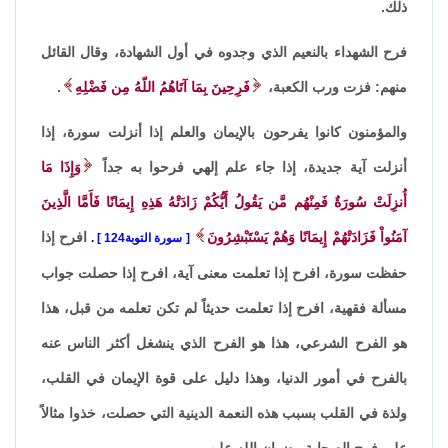
ذلك.
فرح الشهداء بالنعيم الذي وجدوه في أول الشهادة، وقال القائل
منهم: فزت ورب الكعبة،
فَرِحِينَ بِمَا آتَاهُمُ اللّهُ مِن فَضْلِهِ
.
والمؤمنون كانوا يفرحون بالإيمان والعلم إذا أنزلت سورة، إذا
أنزلت آية جديدة، إذا جاء علم إلهي فرحوا به جداً
وَإِذَا مَا
أُنزِلَتْ سُورَةٌ فَمِنْهُم مَّن يَقُولُ أَيُّكُمْ زَادَتْهُ هَذِهِ إِيمَانًا فَأَمَّا الَّذِينَ
آمَنُواْ فَزَادَتْهُمْ إِيمَانًا وَهُمْ يَسْتَبْشِرُونَ
افرح إذا
سورة التوبة124
.
حفظت سورة، افرح إذا تعلمت معنى آية، افرح إذا حصلت جواب
مسألة فقهية، افرح إذا تعلمت حديثاً لم تكن تعلمه من قبل، هذا
هو الفرح الشرعي، هذا هو الفرح الذي ينشغل أكثر الناس عنه
بالفرح في أمور الدنيا، وهذا دليل على قوة الإيمان في القلب،
ولذة في القلب بسبب هذه النعمة الدينية التي حصلت، خذوا مثالاً
على فرح الصحابة رضوان الله عليهم.