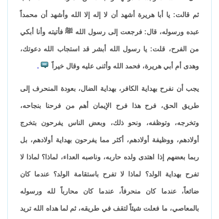
ثم قالت: يا أبا هريرة أشهد أن لا إله إلا الله وأشهد أن محمداً
عبده ورسوله، قال: فرجعت إلى رسول الله ﷺ فأتيته وأنا أبكي
من الفرح، قلت: يا رسول الله أبشر قد استجاب الله دعوتك،
وهدى أم أبي هريرة، فحمد الله وأثنى عليه وقال خيراً
.
يجب أن نفرح بهداية الكافر، بهداية الضال، بعودة المنحرف إلى
طريق الحق، فرح هذا فرح الإيمان أهم من فرحنا بنجاحه،
وتخرجه، وتوظفه، ونحو ذلك، وبعض الناس يفرحون بتخرج
أولادهم، ووظيفة أولادهم، أكثر مما يفرحون بهداية أولادهم، بل
ربما بعضهم إذا اهتدى ولده حاربه، وناصبه العداء، لماذا؟ لماذا لا
تفرح بهداية الولد؟ لماذا لا تفرح باستقامة الولد؟ عندما كان
ضائعاً، عندما كان منحرفاً، عندما كان محارباً لله ورسوله
بالمعاصي، ما فعلت شيئاً لتقف في طريقه، ثم لما هداه الله تريد