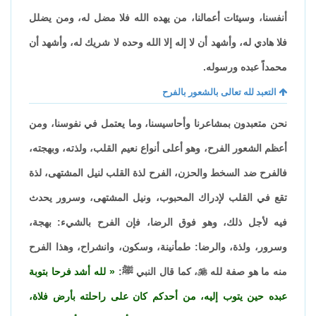
أنفسنا، وسيئات أعمالنا، من يهده الله فلا مضل له، ومن يضلل
فلا هادي له، وأشهد أن لا إله إلا الله وحده لا شريك له، وأشهد أن
محمداً عبده ورسوله.
التعبد لله تعالى بالشعور بالفرح
نحن متعبدون بمشاعرنا وأحاسيسنا، وما يعتمل في نفوسنا، ومن
أعظم الشعور الفرح، وهو أعلى أنواع نعيم القلب، ولذته، وبهجته،
فالفرح ضد السخط والحزن، الفرح لذة القلب لنيل المشتهى، لذة
تقع في القلب لإدراك المحبوب، ونيل المشتهى، وسرور يحدث
فيه لأجل ذلك، وهو فوق الرضا، فإن الفرح بالشيء: بهجة،
وسرور، ولذة، والرضا: طمأنينة، وسكون، وانشراح، وهذا الفرح
منه ما هو صفة لله

، كما قال النبي ﷺ:
لله أشد فرحا بتوبة
عبده حين يتوب إليه، من أحدكم كان على راحلته بأرض فلاة،