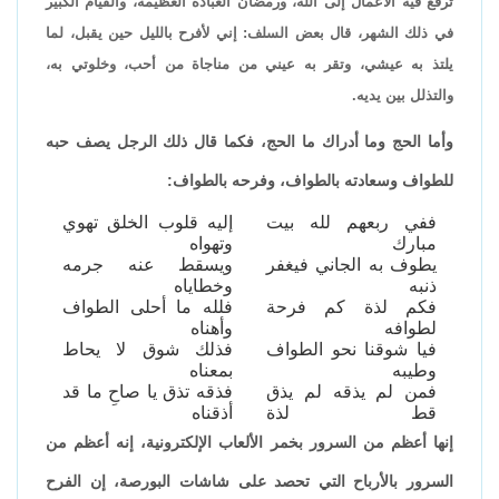
ترفع فيه الأعمال إلى الله، ورمضان العبادة العظيمة، والقيام الكبير
في ذلك الشهر، قال بعض السلف: إني لأفرح بالليل حين يقبل، لما
يلتذ به عيشي، وتقر به عيني من مناجاة من أحب، وخلوتي به،
والتذلل بين يديه.
وأما الحج وما أدراك ما الحج، فكما قال ذلك الرجل يصف حبه
للطواف وسعادته بالطواف، وفرحه بالطواف:
ففي ربعهم لله بيت
إليه قلوب الخلق تهوي
مبارك
وتهواه
يطوف به الجاني فيغفر
ويسقط عنه جرمه
ذنبه
وخطاياه
فكم لذة كم فرحة
فلله ما أحلى الطواف
لطوافه
وأهناه
فيا شوقنا نحو الطواف
فذلك شوق لا يحاط
وطيبه
بمعناه
فمن لم يذقه لم يذق
فذقه تذق يا صاحِ ما قد
قط لذة
أذقناه
إنها أعظم من السرور بخمر الألعاب الإلكترونية، إنه أعظم من
السرور بالأرباح التي تحصد على شاشات البورصة، إن الفرح