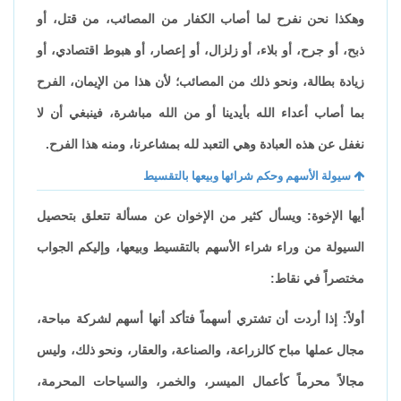
وهكذا نحن نفرح لما أصاب الكفار من المصائب، من قتل، أو
ذبح، أو جرح، أو بلاء، أو زلزال، أو إعصار، أو هبوط اقتصادي، أو
زيادة بطالة، ونحو ذلك من المصائب؛ لأن هذا من الإيمان، الفرح
بما أصاب أعداء الله بأيدينا أو من الله مباشرة، فينبغي أن لا
نغفل عن هذه العبادة وهي التعبد لله بمشاعرنا، ومنه هذا الفرح.
سيولة الأسهم وحكم شرائها وبيعها بالتقسيط
أيها الإخوة: ويسأل كثير من الإخوان عن مسألة تتعلق بتحصيل
السيولة من وراء شراء الأسهم بالتقسيط وبيعها، وإليكم الجواب
مختصراً في نقاط:
أولاً: إذا أردت أن تشتري أسهماً فتأكد أنها أسهم لشركة مباحة،
مجال عملها مباح كالزراعة، والصناعة، والعقار، ونحو ذلك، وليس
مجالاً محرماً كأعمال الميسر، والخمر، والسياحات المحرمة،