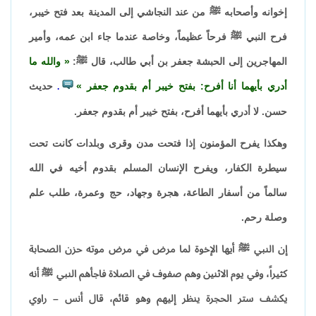
إخوانه وأصحابه ﷺ من عند النجاشي إلى المدينة بعد فتح خيبر،
فرح النبي ﷺ فرحاً عظيماً، وخاصة عندما جاء ابن عمه، وأمير
المهاجرين إلى الحبشة جعفر بن أبي طالب، قال ﷺ:
والله ما
أدري بأيهما أنا أفرح: بفتح خيبر أم بقدوم جعفر
حديث
.
حسن. لا أدري بأيهما أفرح، بفتح خيبر أم بقدوم جعفر.
وهكذا يفرح المؤمنون إذا فتحت مدن وقرى وبلدات كانت تحت
سيطرة الكفار، ويفرح الإنسان المسلم بقدوم أخيه في الله
سالماً من أسفار الطاعة، هجرة وجهاد، حج وعمرة، طلب علم
وصلة رحم.
إن النبي ﷺ أيها الإخوة لما مرض في مرض موته حزن الصحابة
كثيراً، وفي يوم الاثنين وهم صفوف في الصلاة فاجأهم النبي ﷺ أنه
يكشف ستر الحجرة ينظر إليهم وهو قائم، قال أنس – راوي