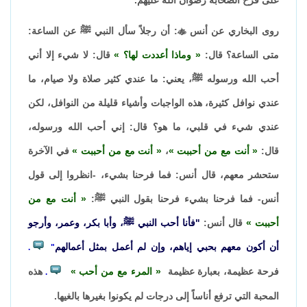
روى البخاري عن أنس

: أن رجلاً سأل النبي ﷺ عن الساعة:
متى الساعة؟ قال:
وماذا أعددت لها؟
قال: لا شيء إلا أني
أحب الله ورسوله ﷺ، يعني: ما عندي كثير صلاة ولا صيام، ما
عندي نوافل كثيرة، هذه الواجبات وأشياء قليلة من النوافل، لكن
عندي شيء في قلبي، ما هو؟ قال: إني أحب الله ورسوله،
قال:
أنت مع من أحببت
،
أنت مع من أحببت
في الآخرة
ستحشر معهم، قال أنس: فما فرحنا بشيء، -انظروا إلى قول
أنس- فما فرحنا بشيء فرحنا بقول النبي ﷺ:
أنت مع من
أحببت
قال أنس:
"فأنا أحب النبي ﷺ، وأبا بكر، وعمر، وأرجو
أن أكون معهم بحبي إياهم، وإن لم أعمل بمثل أعمالهم
.
"
فرحة عظيمة، بعبارة عظيمة
المرء مع من أحب
هذه
.
المحبة التي ترفع أناساً إلى درجات لم يكونوا بغيرها بالغيها.