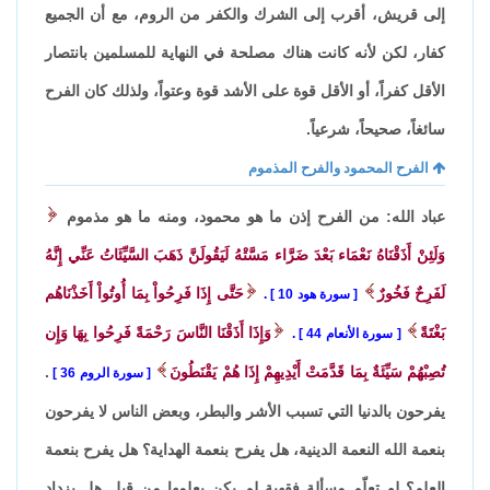
إلى قريش، أقرب إلى الشرك والكفر من الروم، مع أن الجميع
كفار، لكن لأنه كانت هناك مصلحة في النهاية للمسلمين بانتصار
الأقل كفراً، أو الأقل قوة على الأشد قوة وعتواً، ولذلك كان الفرح
سائغاً، صحيحاً، شرعياً.
الفرح المحمود والفرح المذموم
عباد الله: من الفرح إذن ما هو محمود، ومنه ما هو مذموم
وَلَئِنْ أَذَقْنَاهُ نَعْمَاء بَعْدَ ضَرَّاء مَسَّتْهُ لَيَقُولَنَّ ذَهَبَ السَّيِّئَاتُ عَنِّي إِنَّهُ
لَفَرِحٌ فَخُورٌ
حَتَّى إِذَا فَرِحُواْ بِمَا أُوتُواْ أَخَذْنَاهُم
سورة هود 10
.
بَغْتَةً
وَإِذَا أَذَقْنَا النَّاسَ رَحْمَةً فَرِحُوا بِهَا وَإِن
سورة الأنعام 44
.
تُصِبْهُمْ سَيِّئَةٌ بِمَا قَدَّمَتْ أَيْدِيهِمْ إِذَا هُمْ يَقْنَطُونَ
.
سورة الروم 36
يفرحون بالدنيا التي تسبب الأشر والبطر، وبعض الناس لا يفرحون
بنعمة الله النعمة الدينية، هل يفرح بنعمة الهداية؟ هل يفرح بنعمة
العلم؟ لو تعلّم مسألة فقهية لم يكن يعلمها من قبل هل يزداد