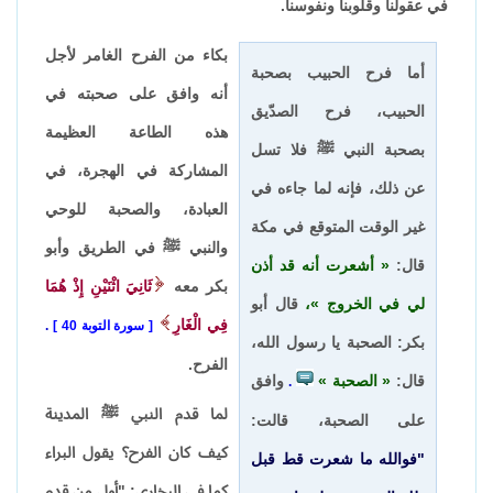
في عقولنا وقلوبنا ونفوسنا.
بكاء من الفرح الغامر لأجل
أما فرح الحبيب بصحبة
أنه وافق على صحبته في
الحبيب، فرح الصدّيق
هذه الطاعة العظيمة
بصحبة النبي ﷺ فلا تسل
المشاركة في الهجرة، في
عن ذلك، فإنه لما جاءه في
العبادة، والصحبة للوحي
غير الوقت المتوقع في مكة
والنبي ﷺ في الطريق وأبو
قال:
أشعرت أنه قد أذن
بكر معه
ثَانِيَ اثْنَيْنِ إِذْ هُمَا
لي في الخروج
،
قال أبو
فِي الْغَارِ
سورة التوبة 40
.
بكر: الصحبة يا رسول الله،
الفرح.
قال:
الصحبة
وافق
.
لما قدم النبي ﷺ المدينة
على الصحبة، قالت:
كيف كان الفرح؟ يقول البراء
"فوالله ما شعرت قط قبل
كما في البخاري: "أول من قدم