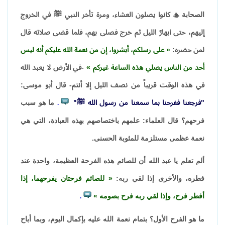
الصحابة

كانوا يصلون العشاء، ومرة تأخر النبي ﷺ في الخروج
إليهم، حتى ابهارّ الليل ثم خرج فصلى بهم، فلما قضى صلاته قال
لمن حضره:
على رسلكم، أبشروا، إن من نعمة الله عليكم أنه ليس
أحد من الناس يصلي هذه الساعة غيركم
-في الأرض لا يعبد الله
في هذه الوقت قريباً من نصف الليل إلا أنتم- قال أبو موسى:
"فرجعنا ففرحنا بما سمعنا من رسول الله ﷺ"
ما هو سبب
.
فرحهم؟ قال العلماء: علمهم باختصاصهم بهذه العبادة، التي هي
نعمة عظمى مستلزمة للمثوبة الحسنى.
ألم تعلم يا عبد الله أن للصائم هذه الفرحة العظيمة، واحدة عند
فطره، والأخرى إذا لقي ربه:
للصائم فرحتان يفرحهما، إذا
أفطر فرح، وإذا لقي ربه فرح بصومه
.
ما هو الفرح الأول؟ بتمام نعمة الله عليه بإكمال اليوم، وبما أباح