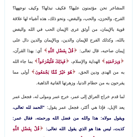
المشاعر نحن مؤتمنون عليها؟ فكيف نبذلها؟ وكيف نوجهها؟
الفرح، والحزن، والحب، والبغض، ونحو ذلك، هذه أشياء لها علاقة
قوية بالإيمان، من أوثق عرى الإيمان الحب في الله والبغض
بالله، وكذلك الفرح للإيمان والدين، وبالإيمان والدين دال على
إيمان صاحبه، قال تعالى:
قُلْ بِفَضْلِ اللّهِ
أي: بهذا القرآن،
وَبِرَحْمَتِهِ
الهداية والإسلام،
فَبِذَلِكَ فَلْيَفْرَحُواْ
بما جاء الله
به من الهدى ودين الحق،
هُوَ خَيْرٌ مِّمَّا يَجْمَعُونَ
أولى مما
يفرحون به من حطام الدنيا، وزهرتها الفانية الذاهبة.
لما قدم خراج العراق إلى عمر، خرج عمر ومولى له، فجعل عمر
يعد الإبل، فإذا هي أكثر، فجعل عمر يقول:
"الحمد لله تعالى،
ويقول مولاه: هذا والله من فضل الله ورحمته، فقال عمر:
كذبت، ليس هذا هو الذي يقول الله تعالى:
قُلْ بِفَضْلِ اللّهِ