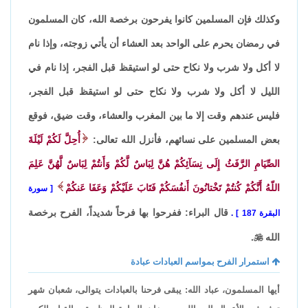
وكذلك فإن المسلمين كانوا يفرحون برخصة الله، كان المسلمون
في رمضان يحرم على الواحد بعد العشاء أن يأتي زوجته، وإذا نام
لا أكل ولا شرب ولا نكاح حتى لو استيقظ قبل الفجر، إذا نام في
الليل لا أكل ولا شرب ولا نكاح حتى لو استيقظ قبل الفجر،
فليس عندهم وقت إلا ما بين المغرب والعشاء، وقت ضيق، فوقع
بعض المسلمين على نسائهم، فأنزل الله تعالى:
أُحِلَّ لَكُمْ لَيْلَةَ
الصِّيَامِ الرَّفَثُ إِلَى نِسَآئِكُمْ هُنَّ لِبَاسٌ لَّكُمْ وَأَنتُمْ لِبَاسٌ لَّهُنَّ عَلِمَ
اللّهُ أَنَّكُمْ كُنتُمْ تَخْتانُونَ أَنفُسَكُمْ فَتَابَ عَلَيْكُمْ وَعَفَا عَنكُمْ
سورة
قال البراء: ففرحوا بها فرحاً شديداً، الفرح برخصة
البقرة 187
.
الله

.
استمرار الفرح بمواسم العبادات عبادة
أيها المسلمون، عباد الله: يبقى فرحنا بالعبادات يتوالى، شعبان شهر