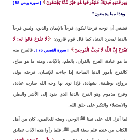
وَبِرَحْمَتِهِ فَبِذَلِكَ فَلْيَفْرَحُواْ هُوَ خَيْرٌ مِّمَّا يَجْمَعُونَ
سورة يونس 58
وهذا مما يجمعون"
.
.
فينبغي أن نوجه فرحنا ليكون فرحاً بالإيمان والدين، وليس فرحاً
بالدنيا لمجرد الدنيا، كما قال قوم قارون:
لَا تَفْرَحْ قالوا له: لَا
تَفْرَحْ إِنَّ اللَّهَ لَا يُحِبُّ الْفَرِحِينَ
فالفرح منه
سورة القصص 76
.
ما هو عبادة، الفرح بالقرآن، بالعلم، بالآيات، ومنه ما هو مباح،
كالفرح بأمور الدنيا المباحة إذا جاءت للإنسان، فرحته بولد،
بزواج، بوظيفة، بشهادة، فإذا نوى بها وجه الله صارت عبادة،
وفرح مذموم وهو الفرح بالدنيا الذي يقود إلى الأشر والبطر،
والاستعلاء والتكبر على خلق الله.
لما أنزل الله على نبينا ﷺ الوحي، وبعثه للعالمين، كان من أهل
الكتاب من عنده علم ببعثة النبي ﷺ، فلما رأوا هذه الآيات تطابق