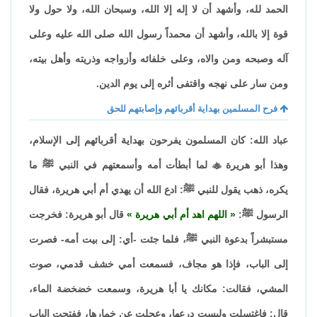
الحمد لله، وأشهد أن لا إله إلا الله، وسبحان الله، ولا حول ولا
قوة إلا بالله، وأشهد أن محمداً رسول الله صلى الله عليه وعلى
آله وصبحه ومن والاه، وعلى خلفائه وأزواجه وذريته وأهل بيته،
ومن سار على نهجه واقتفى أثره إلى يوم الدين.
فرح المسلمين بهداية أقربائهم وإصابتهم للحق
عباد الله: كان المسلمون يفرحون بهداية أقربائهم إلى الإسلام،
وهذا أبو هريرة

لما أبطأت أمه وأسمعتهم في النبي ﷺ ما
يكره، ذهب يقول للنبي ﷺ: ادع الله أن يهدي أم أبي هريرة، فقال
الرسول ﷺ:
اللهم اهد أم أبي هريرة
قال أبو هريرة: فخرجت
مستبشراً بدعوة النبي ﷺ، فلما جئت -أي: إلى بيت أمه- فصرت
إلى الباب، فإذا هو مجاف، فسمعت أمي خشف قدمي، صوت
المشي، فقالت: مكانك يا أبا هريرة، وسمعت خضخضة الماء،
قال: فاغتسلت ولبست درعها، وعجلت عن خمارها، ففتحت الباب