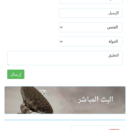
إرسال