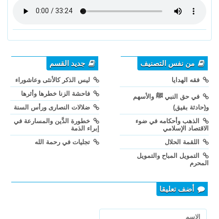
من نفس التصنيف
جديد القسم
فقه الهدايا
ليس الذكر كالأنثى وعاشوراء
فاحشة الزنا خطرها وأثرها
في حق النبي ﷺ والأسهم
و(حادثة بقيق)
ضلالات النصارى ورأس السنة
الذهب وأحكامه في ضوء
خطورة الدَّين والمسارعة في
الاقتصاد الإسلامي
إبراء الذمة
اللقمة الحلال
تجليات في رحمة الله
التمويل المباح والتمويل
المحرم
أضف تعليقا