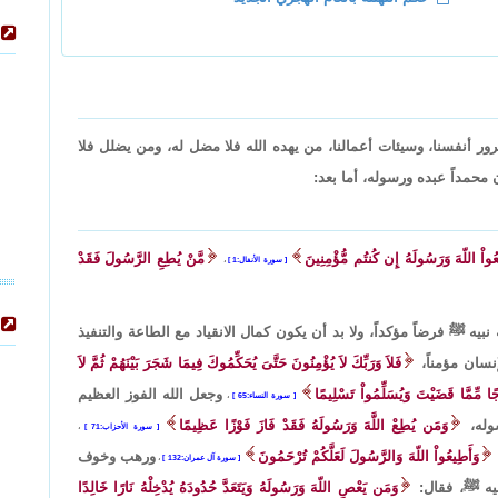
ور أنفسنا، وسيئات أعمالنا، من يهده الله فلا مضل له، ومن يضلل فلا
ن محمداً عبده ورسوله، أما بعد:
واْ اللّهَ وَرَسُولَهُ إِن كُنتُم مُّؤْمِنِينَ
مَّنْ يُطِعِ الرَّسُولَ فَقَدْ
سورة الأنفال:1
،
يه ﷺ فرضاً مؤكداً، ولا بد أن يكون كمال الانقياد مع الطاعة والتنفيذ
نسان مؤمناً،
فَلاَ وَرَبِّكَ لاَ يُؤْمِنُونَ حَتَّىَ يُحَكِّمُوكَ فِيمَا شَجَرَ بَيْنَهُمْ ثُمَّ لاَ
 مِّمَّا قَضَيْتَ وَيُسَلِّمُواْ تَسْلِيمًا
وجعل الله الفوز العظيم
سورة النساء:65
،
وله،
وَمَن يُطِعْ اللَّهَ وَرَسُولَهُ فَقَدْ فَازَ فَوْزًا عَظِيمًا
سورة الأحزاب:71
،
وَأَطِيعُواْ اللّهَ وَالرَّسُولَ لَعَلَّكُمْ تُرْحَمُونَ
ورهب وخوف
سورة آل عمران:132
،
يه ﷺ، فقال:
وَمَن يَعْصِ اللّهَ وَرَسُولَهُ وَيَتَعَدَّ حُدُودَهُ يُدْخِلْهُ نَارًا خَالِدًا