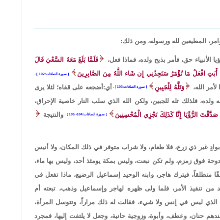
أوامر، المطيعين لله ورسوله، ومن ذلك:
ا الأنبياء حق، فأمر بذبح ولده، فماذا فعل،
فَلَمَّا بَلَغَ مَعَهُ السَّعْيَ قَالَ
َا أَبَتِ افْعَلْ مَا تُؤْمَرُ سَتَجِدُنِي إِن شَاء اللَّهُ مِنَ الصَّابِرِينَ
سورة الصافات:102
،
 لأمر الله،
وَتَلَّهُ لِلْجَبِينِ
أي:أضجعه على قفاه؛ لئلا يرى
سورة الصافات:103
،
ه ولده، فلذلك تله للجبين، ولكن الله الذي سلب النار خاصية الإحراق،
 صَدَّقْتَ الرُّؤْيَا إِنَّا كَذَلِكَ نَجْزِي الْمُحْسِنِينَ
والنتيجة
سورة الصافات:104- 105
،
وادٍ غير ذي زرع، فلا طعام، ولا شراب متوفر في ذلك المكان، ولا أنيس
 دوحة فوق زمزم، ولم تكن نبعت، وليس بمكة يومئذ أحد، وليس بها ماء،
ا منطلقاً، فيترك هاجر، وابنه الوحيد إسماعيل الرضيع، ماذا تفعل في
من تنفيذ الأمر، فلما ولى ظهره لهاجر وإسماعيل وذهب، تبعته أم
ي الذي ليس في إنس ولا شيء، فقالت له ذلك مراراً، وتتوسل المرأة،
هم حنان، وعطف، وأبوة، وزوجية حانية، وجعل لا يلتفت إليها، فمجرد