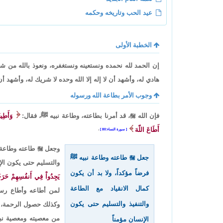
عيد الحب وتاريخه وحكمه
الخطبة الأولى
إن الحمد لله نحمده ونستعينه ونستغفره، ونعوذ بالله من شر
هادي له، وأشهد أن لا إله إلا الله وحده لا شريك له، وأشهد أ
وجوب الأمر بطاعة الله ورسوله
فإن الله

، قد أمرنا بطاعته، وطاعة نبيه ﷺ، فقال:
وَأَطِيعُ
أَطَاعَ اللّهَ
سورة النساء:80
،
وجعل

طاعته وطاعة نب
جعل

طاعته وطاعة نبيه ﷺ
والتسليم حتى يكون الإ
فرضاً مؤكداً، ولا بد أن يكون
يَجِدُواْ فِي أَنفُسِهِمْ حَرَجًا
كمال الانقياد مع الطاعة
لمن أطاعه وأطاع رس
والتنفيذ والتسليم حتى يكون
وكذلك حصول الرحمة،
من معصيته ومعصية نب
الإنسان مؤمناً