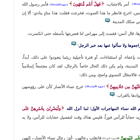
أمر بالاجتناب،
فَهَلْ أَنتُم مُّنتَهُونَ
فأمر رسول الله
ة:90
،
سورة المائدة:91
،
أنس، اخرج فانظر ما هذا الصوت، فخرجت فقلت: هذا منادٍ ينادي: ألا إن
في سكك المدينة
.
.
رها، قال أنس: فقمت إلى مهراس لنا فضربتها بأسفله حتى انكسرت.
جعوها ولا سألوا عنها بعد خبر الرجل
.
"
 بإعفاء، أو استثناءات، أو فترة تأجيلية ريثما يتعودوا على ذلك، أبداً،
ينة، ولم يكن ذلك الحال خاصاً بالرجال، لقد كان مجتمعاً إسلامياً
، فالامتثال النسوي واضح، ومن ذلك:
لَيْهِنَّ مِن جَلَابِيبِهِنَّ
خرج نساء الأنصار كأن على رؤوسهن
سورة الأحزاب:59
،
دها بالغراب
.
.
 الله نساء المهاجرات الأول؛ لما أنزل الله
وَلْيَضْرِبْنَ بِخُمُرِهِنَّ عَلَى
د حجاباً للرأس فوراً، فليس هناك وقت لتفصيل حجابات للرأس، ولا بد
َلَى جُيُوبِهِنَّ
فانقلب رجالهن، -أي: رجال نساء الأنصار-، إليهن
(سورة النور:31)،