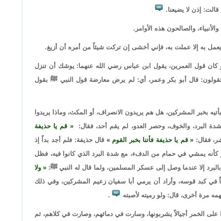
قالت: إذن لا يضيعنا.
.
 والأنبياء، والصالحون هذه الأوامر.
يعمل به إلا عملت به، فإني أخشى إن تركت شيئاً من أمره أن أزيغ.
 كان قول العمرين، يقول ابن عباس رضي الله عنهما: يوشك أن تنزل
قولون: قال أبو بكر وعمر، أي: لم يرض معارضة قول النبي ﷺ بقول
تيه بخبر المشركين، هل هم يريدون الانصراف، أو المكث، وماذا يريدوا
شدة البرد، والخوف، وحصر العدو، لم يقم أحد، فقال:
قم يا حذيفة
شر، فقال:
قم يا حذيفة فأتنا بخبر القوم
قال حذيفة: فلم أجد بداً إذ
 كأنه يمشي في حمام من الدفء، مع شدة البرد الذي كانوا فيه، فظل
لبرد إلا عندما وصل إلى عسكر المسلمين، ولما قال له النبي ﷺ:
ولا
ً في كبد قوسه، وأراد أن يرمي أبا سفيان زعيم المشركين، وفي ذلك
ه مرة أخرى، قال: ولو رميته لأصبته
.
.
على الخمر أجيالاً يشربونها، وسارت في دمائهم، وصارت في كلاهم، ثم