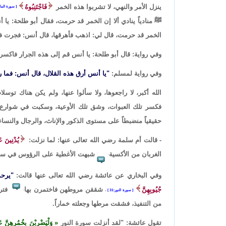
ينزل الأمر والنهي، لا تشربوا هذه الخمر
فَاجْتَنِبُوهُ
سورة المائد
ﷺ منادياً ينادي ألا إن الخمر قد حرمت، فقال أبو طلحة: يا 
الخمر قد حرمت، قال لي: اذهب فأهرقها، قال أنس: فجرت 
وفي رواية: قال أبو طلحة: يا أنس قم إلى هذه الجرار فاكس
وفي رواية لمسلم:
"يا أنس أرق هذه القلال، قال أنس: فما را
الله أكبر، لا راجعوها، ولا سألوا عنها، ولم يكن هناك توسلات
فكسر تلك العبوات، وشق تلك الأوعية، وسكبت في شوارع المد
حقيقياً منضبطاً على مستوى الذكور والإناث، والرجال والنساء
- قالت أم سلمة رضي الله تعالى عنها: لما نزلت:
يُدْنِينَ عَ
الغربان من الأكسية
شبهت الأغطية على الرؤوس في سوا
.
وفي البخاري عن عائشة رضي الله تعالى عنها قالت:
"يرحم
جُيُوبِهِنَّ
شققن مروطهن فاختمرن بها
فتري
.
سورة النور:31
،
من التنفيذ، فشقت مرطها وجعلته خماراً.
تقول عائشة: "لقد أنزلت سورة النور
وَلْيَضْرِبْنَ بِخُمُرِهِنَّ ع