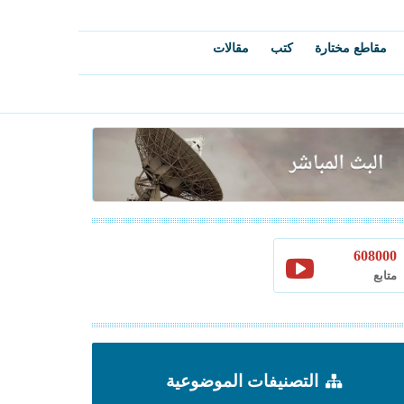
مقاطع مختارة
كتب
مقالات
608000
متابع
التصنيفات الموضوعية