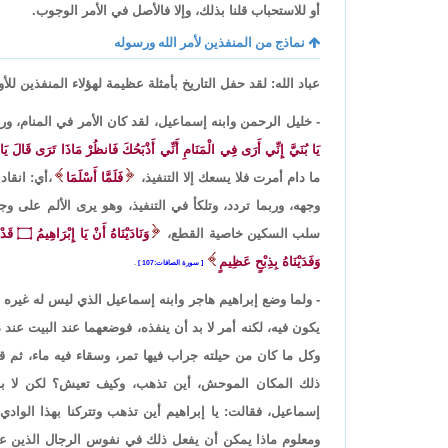
أو للاستحباب قلنا بذلك، وإلا فالأصل في الأمر الوجوب.
نماذج من المنفذين لأمر الله ورسوله
عباد الله: لقد حفل التاريخ بأمثلة عظيمة لهؤلاء المنفذين لل
- خليل الرحمن وابنه إسماعيل، لقد كان الأمر في المنام، ورؤي
يَا بُنَيَّ إِنِّي أَرَى فِي الْمَنَامِ أَنِّي أَذْبَحُكَ فَانظُرْ مَاذَا تَرَى قَالَ ي
ما دام أمرت فلا يسعك إلا التنفيذ،
فَلَمَّا أَسْلَمَا
،أي: انقادا
وجهه، وربما تردد، وتلكأ في التنفيذ، وهو يرى الألم على وج
سلب السكين خاصية القطع،
وَنَادَيْنَاهُ أَنْ يَا إِبْرَاهِيمُ
۝
قَدْ
وَفَدَيْنَاهُ بِذِبْحٍ عَظِيمٍ
سورة الصافات:107
.
- ولما وضع إبراهيم هاجر وابنه إسماعيل الذي ليس له غيره ب
يكون فيه، لكنه أمر لا بد أن ينفذه، فوضعهما عند البيت عند
وكل ما كان من حيلته جراب فيها تمر، وسقاء فيه ماء، ثم قفّ
ذلك المكان الموحش، أين تذهب، وكيف تعيش؟ لكن لا بد 
إسماعيل، فقالت: يا إبراهيم أين تذهب وتتركنا بهذا الواد
ومعلوم ماذا يمكن أن يفعل ذلك في نفوس الرجال الذين عند