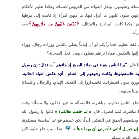
ساء، وتعليمهن، ونقل الفوائد من الدروس للنساء، وهكذا تعليم الأحكام
هن يتلون عليهن ما أنزل فيها، ما منهن امرأة إلا قامت إلى مرطها
 هكذا كانت المبادرة والامتثال،
يُدْنِينَ عَلَيْهِنَّ مِن جَلَابِيبِهِنَّ
(سورة
أة.
لى فقه عظيم، فما رأيكم لو أن إماماً يصلي بالناس ووراءه رجال، ووراء
إليها بالعكس، فماذا تراهم يفعلون، وماذا فعل الصحابة؟
ا قال:
"بينا الناس بقباء في صلاة الصبح إذ جاءهم آت فقال: إن رسول
بة، فاستقبلوها، وكانت وجوههم إلى الشام - أي: عكس القبلة الحالية-
 فوري بدون اضطراب، فاستداروا إلى الكعبة، الإمام، والرجال، والنساء؛
ننا وبينهم.
خلع الناس نعالهم، مباشرة، فالمسألة ما فيها تفكير، ولا مسألة وقت
ا مباشرة، فلما انصرف قال:
لم خلعتم نعالكم؟
قالوا: يا رسول الله
 وينقصهم العمق في التفكير، أبداً، لكن عندهم قواعد أساسية مستقرة،
إن جبريل أتاني فأخبرني أن بهما خبثاً
هذا سبب خلع نعليه، لكن
،
عة الله ورسوله.