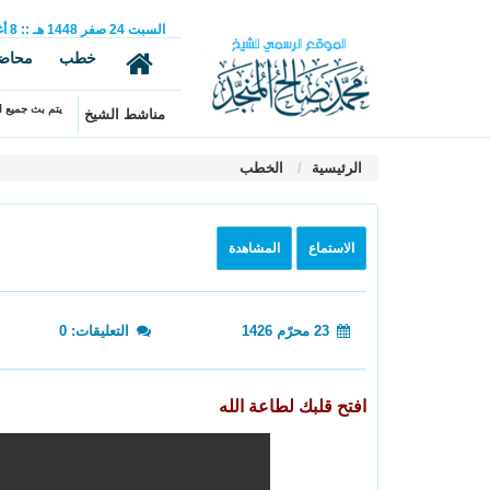
السبت
24
صفر
1448 هـ
::
8
أ
خطب
محاض
يتم بث جميع ال
مناشط الشيخ
الرئيسية
الخطب
الاستماع
المشاهدة
23 محرّم 1426
التعليقات: 0
افتح قلبك لطاعة الله