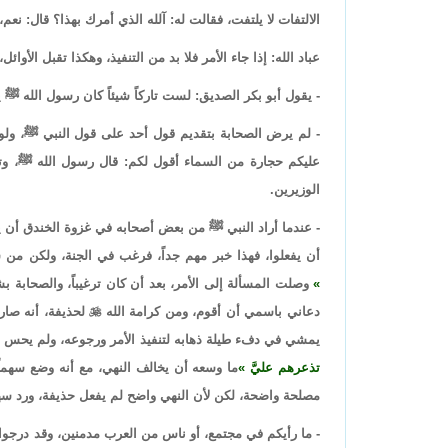
الالتفات لا يلتفت، فقالت له: آلله الذي أمرك بهذا؟ قال: نعم، 
عباد الله: إذا جاء الأمر فلا بد من التنفيذ، وهكذا تقبل الأوائل،
- يقول أبو بكر الصديق: لست تاركاً شيئاً كان رسول الله ﷺ 
- لم يرض الصحابة بتقديم قول أحد على قول النبي ﷺ، ولو
عليكم حجارة من السماء أقول لكم: قال رسول الله ﷺ، وت
الوزيرين.
- عندما أراد النبي ﷺ من بعض أصحابه في غزوة الخندق أن يأ
أن يفعلوا، فهذا خبر مهم جداً، فرغب في الجنة، ولكن من 
وصلت المسألة إلى الأمر، بعد أن كان ترغيباً، والصحابة ب
دعاني باسمي أن أقوم، ومن كرامة الله

لحذيفة، أنه صار
يمشي في دفء طيلة ذهابه لتنفيذ الأمر ورجوعه، ولم يحس با
تذعرهم عليَّ
ما وسعه أن يخالف النهي، مع أنه وضع سهما
مصلحة واضحة، لكن لأن النهي واضح لم يفعل حذيفة، ورد سهم
- ما رأيكم في مجتمع، أو ناس من العرب مدمنين، وقد درجوا 