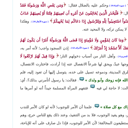
وحكم عليه بالضلال فقال:
وَمَن يَعْصِ اللَّهَ وَرَسُولَهُ فَقَدْ
سورة النساء:14
،
ل:
فَلْيَحْذَرِ الَّذِينَ يُخَالِفُونَ عَنْ أَمْرِهِ أَن تُصِيبَهُمْ فِتْنَةٌ أَوْ يُصِيبَهُمْ عَذَابٌ
آمَنُواْ اسْتَجِيبُواْ لِلّهِ وَلِلرَّسُولِ إِذَا دَعَاكُم لِمَا يُحْيِيكُمْ
وهكذا
سورة الأنفال:24
،
ا يمكن تركه، ولا المحيد عنه.
وَمَا كَانَ لِمُؤْمِنٍ وَلَا مُؤْمِنَةٍ إِذَا قَضَى اللَّهُ وَرَسُولُهُ أَمْرًا أَن يَكُونَ لَهُمُ
عَكَ أَلاَّ تَسْجُدَ إِذْ أَمَرْتُكَ
إذن السجود واجب؛ لأنه أمر به،
سورة الأعراف:12
،
وأهل النار من أسباب دخولهم النار؛
وَإِذَا قِيلَ لَهُمُ ارْكَعُوا لَا
لتحريم:6
،
جها عبدٌ، ويحق لها شرعاً الانفصال عنه إذا أرادت، فاختارت الانفصال،
رق المدينة، ودموعه تسيل على خده، يتوسل إليها أن تعود إليه، فلم
الله فإنه زوجك وأبو ولدك
فقالت: يا رسول أتأمرني بذلك؟، أي:
،
لت: لا حاجة لي فيه
فتفهم المرأة المسلمة جيداً أنه لو أمرها ما
.
.
واك مع كل صلاة
علمنا أن الأمر للوجوب؛ لأنه لو كان الأمر للندب
،
، وهو يفيد الوجوب، فلا بد من التنفيذ، وعند ذلك يقع للناس حرج، وهم
يستطيعون المخالفة؛ لأن الأمر للوجوب، فإذا دل صارف على أنه للإباحة،