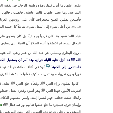
يتلون عليهن ما أنزل فيها، وهذه وظيفة الرجال في تفقيه الن
الشرعية، وما يجب عليهن، قالت عائشة: فانقلب رجالهن إلي
فأصبحن يصلين الصبح معتجرات، كأن على رؤوسهن الغربان.
من أعلى شيء إلى أسفل شيء، شاملاً كل جسد المر
الأحزاب:59)،
عباد الله: تنفيذ هذا كان فردياً وجماعياً، بل كان ينطوي ع
الرجال نساء، ثم اكتشفوا أثناء الصلاة أن القبلة التي يصلون 
- روى البخاري ومسلم، عن عبد الله بن عمر رضي الله عنهم
الله ﷺ قد أنزل عليه الليلة قرآن، وقد أمر أن يستقبل الكع
فاستداروا إلى الكعبة"
أي: في أثناء الصلاة، فهذا تنفيذ
فوراً بدون تدريبات، ولا تمرينات، كيف فعلوا ذلك؟ هذا الفرق بي
- كانوا يصلون وراء النبي ﷺ، وفجأة خلع النبي ﷺ نعليه، ف
لتقريب الأمور، فهذا النبي ﷺ وهو أسوة وقدوة يفعل، ففعلو
رأيناك خلعت فخلعنا، فهم ليسوا إمعة، وليس ينقصهم الذكاء،
وإيمان قوي، فبمجرد ما خلع خلعوا نعالهم وراءه، فقال ﷺ:
الموقف يدل على جودة هذه النفوس التي بيعت لله، بثمن طا