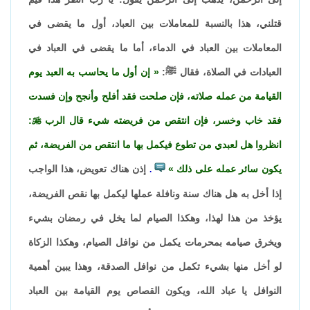
قتلني، هذا بالنسبة للمعاملات بين العباد، أول ما يقضى في
المعاملات بين العباد في الدماء، أما ما يقضى في العباد في
العبادات في الصلاة، فقال ﷺ:
إن أول ما يحاسب به العبد يوم
القيامة من عمله صلاته، فإن صلحت فقد أفلح وأنجح وإن فسدت
فقد خاب وخسر، فإن انتقص من فريضته شيء قال الرب

:
انظروا هل لعبدي من تطوع فيكمل بها ما انتقص من الفريضة، ثم
يكون سائر عمله على ذلك
إذن هناك تعويض، هذا الواجب
.
إذا أخل به هل هناك سنة ونافلة عملها ليكمل بها نقص الفريضة،
يؤخذ من هذا لهذا، وهكذا الصيام لما يخل في رمضان بشيء
ويخرق صيامه بمحرمات يكمل من نوافل الصيام، وهكذا الزكاة
لو أخل منها بشيء تكمل من نوافل الصدقة، وهذا يبين أهمية
النوافل يا عباد الله، ويكون القصاص يوم القيامة بين العباد