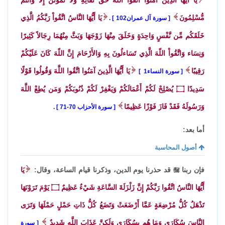
مُّسْلِمُونَ
يَا أَيُّهَا النَّاسُ اتَّقُواْ رَبَّكُمُ الَّذِي
سورة آل عمران102
.
خَلَقَكُم مِّن نَّفْسٍ وَاحِدَةٍ وَخَلَقَ مِنْهَا زَوْجَهَا وَبَثَّ مِنْهُمَا رِجَالاً كَثِيرًا
وَنِسَاء وَاتَّقُواْ اللّهَ الَّذِي تَسَاءلُونَ بِهِ وَالأَرْحَامَ إِنَّ اللّهَ كَانَ عَلَيْكُمْ
رَقِيبًا
يَا أَيُّهَا الَّذِينَ آمَنُوا اتَّقُوا اللَّهَ وَقُولُوا قَوْلًا
سورة النساء1
سَدِيدًا
۝
يُصْلِحْ لَكُمْ أَعْمَالَكُمْ وَيَغْفِرْ لَكُمْ ذُنُوبَكُمْ وَمَن يُطِعْ اللَّهَ
وَرَسُولَهُ فَقَدْ فَازَ فَوْزًا عَظِيمًا
سورة الأحزاب 70-71
.
أما بعد:
أصول المحاسبة
فإن ربنا

قد حذرنا يوم الدين، وذكرنا قيام الساعة، وقال:
يَا
أَيُّهَا النَّاسُ اتَّقُوا رَبَّكُمْ إِنَّ زَلْزَلَةَ السَّاعَةِ شَيْءٌ عَظِيمٌ
۝
يَوْمَ تَرَوْنَهَا
تَذْهَلُ كُلُّ مُرْضِعَةٍ عَمَّا أَرْضَعَتْ وَتَضَعُ كُلُّ ذَاتِ حَمْلٍ حَمْلَهَا وَتَرَى
النَّاسَ سُكَارَى وَمَا هُم بِسُكَارَى وَلَكِنَّ عَذَابَ اللَّهِ شَدِيدٌ
سورة