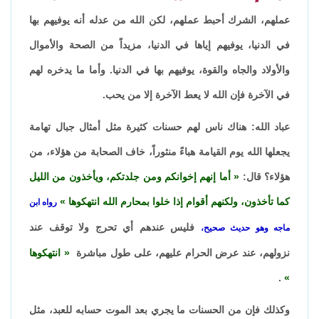
عملهم، الشرك أحبط عملهم، لكن الله من عدله أنه يوفيهم بها
في الدنيا، يوفيهم إياها في الدنيا، مزيداً من الصحة والأموال
والأولاد والجاه والقوة، يوفيهم بها في الدنيا. وأما ما يدخره لهم
في الآخرة فإن الله لا يعط الآخرة إلا من يحب.
عباد الله: هناك ناس لهم حسنات كثيرة مثل أمثال جبال تهامة
يجعلها الله يوم القيامة هباءً منثوراً، خاف الصحابة من هؤلاء، من
هؤلاء؟ قال:
أما إنهم إخوانكم ومن جلدتكم، ويأخذون من الليل
كما تأخذون، ولكنهم أقوام إذا خلوا بمحارم الله انتهكوها
رواه ابن
فليس عندهم أي تحرج ولا توقف عند
ماجه وهو حديث صحيح،
نزولهم، عند عرض الحرام عليهم، على طول مباشرة
انتهكوها
.
وكذلك فإن من الحسنات ما يجري بعد الموت حسابه للعبد، مثل