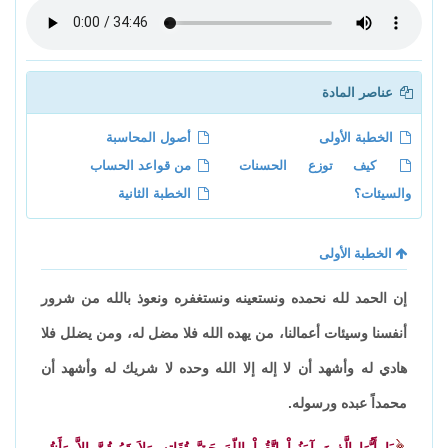
عناصر المادة
الخطبة الأولى
أصول المحاسبة
كيف توزع الحسنات
من قواعد الحساب
والسيئات؟
الخطبة الثانية
الخطبة الأولى
إن الحمد لله نحمده ونستعينه ونستغفره ونعوذ بالله من شرور
أنفسنا وسيئات أعمالنا، من يهده الله فلا مضل له، ومن يضلل فلا
هادي له وأشهد أن لا إله إلا الله وحده لا شريك له وأشهد أن
محمداً عبده ورسوله.
يَا أَيُّهَا الَّذِينَ آمَنُواْ اتَّقُواْ اللّهَ حَقَّ تُقَاتِهِ وَلاَ تَمُوتُنَّ إِلاَّ وَأَنتُم