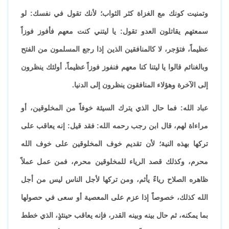
وتمنيت كونك مع الغزاة كثر الثواب؛ لأنك تقول في نفسك: لو
سمعتهم يقاتلون العدو تقول: يا ليتني كنت معهم فأفوز فوزاً
عظيماً، فتؤجر، لا كالمنافقين الذين إذا رجع المسلمون من الفتح
وبالغنائم قالوا يا ليتنا كنا معهم فنفوز فوزاً عظيماً، أولئك ينظرون
إلى الآخرة وهؤلاء المنافقون ينظرون إلى الدنيا.
عباد الله: فما حال الذي يترك السيئة خوفاً من المخلوقين، أو
مراءاة لهم، قال ابن رجب رحمه الله: فقد قيل: إنه يعاقب على
تركها بهذه النية؛ لأن تقديم خوف المخلوقين على خوف الله
محرم، وكذلك قصد الرياء للمخلوقين محرم، فمن عمل عملاً
ظاهره الصلاح رياءً يأثم، ومن تركها لأجل الناس ليس من أجل
الله كذلك، خصوصاً إذا عزم على المعصية أو سعى في حصولها
بما يمكنه، ثم حال بينه وبينه القدر، فإنه يعاقب حينئذٍ، الذي خطط