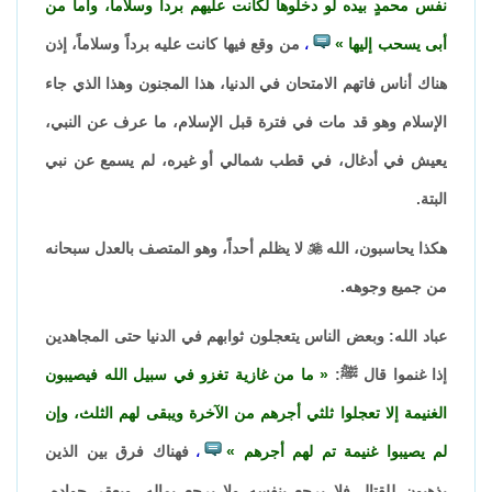
نفس محمدٍ بيده لو دخلوها لكانت عليهم برداً وسلاماً، وأما من
أبى يسحب إليها
من وقع فيها كانت عليه برداً وسلاماً، إذن
،
هناك أناس فاتهم الامتحان في الدنيا، هذا المجنون وهذا الذي جاء
الإسلام وهو قد مات في فترة قبل الإسلام، ما عرف عن النبي،
يعيش في أدغال، في قطب شمالي أو غيره، لم يسمع عن نبي
البتة.
هكذا يحاسبون، الله

لا يظلم أحداً، وهو المتصف بالعدل سبحانه
من جميع وجوهه.
عباد الله: وبعض الناس يتعجلون ثوابهم في الدنيا حتى المجاهدين
إذا غنموا قال ﷺ:
ما من غازية تغزو في سبيل الله فيصيبون
الغنيمة إلا تعجلوا ثلثي أجرهم من الآخرة ويبقى لهم الثلث، وإن
لم يصيبوا غنيمة تم لهم أجرهم
فهناك فرق بين الذين
،
يذهبون للقتال فلا يرجع بنفسه ولا يرجع بماله، ويعقر جواده،