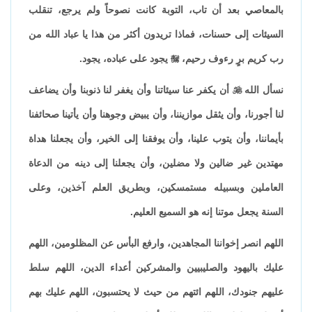
بالمعاصي بعد أن تاب، التوبة كانت نصوحاً ولم يرجع، تنقلب
السيئات إلى حسنات، فماذا تريدون أكثر من هذا يا عباد الله من
رب كريم برٍ رءوف رحيم،

يجود على عباده، يجود.
نسأل الله

أن يكفر عنا سيئاتنا وأن يغفر لنا ذنوبنا وأن يضاعف
لنا أجورنا، وأن يثقل موازيننا، وأن يبيض وجوهنا وأن يأتينا صحائفنا
بأيماننا، وأن يتوب علينا، وأن يوفقنا إلى الخير، وأن يجعلنا هداة
مهتدين غير ضالين ولا مضلين، وأن يجعلنا إلى دينه من الدعاة
العاملين وبسبيله مستمسكين، وبطريق العلم آخذين، وعلى
السنة يجعل موتنا إنه هو السميع العليم.
اللهم انصر إخواننا المجاهدين، وارفع البأس عن المظلومين، اللهم
عليك باليهود والصليبيين والمشركين أعداء الدين، اللهم سلط
عليهم جنودك، اللهم ائتهم من حيث لا يحتسبون، اللهم عليك بهم