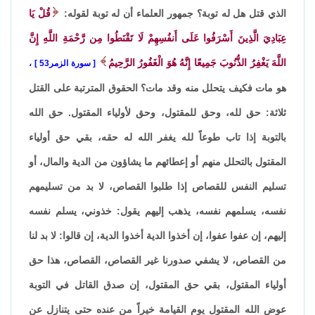
الذي قتل هل له توبة؟ جمهور العلماء أن له توبة لقوله:
قُلْ يَا
عِبَادِيَ الَّذِينَ أَسْرَفُوا عَلَى أَنفُسِهِمْ لَا تَقْنَطُوا مِن رَّحْمَةِ اللَّهِ إِنَّ
اللَّهَ يَغْفِرُ الذُّنُوبَ جَمِيعًا إِنَّهُ هُوَ الْغَفُورُ الرَّحِيمُ
سورة الزمر53
،
هو مات فكيف يتحلل منه وقد مات؟ الحقوق المترتبة على القتل
ثلاثة: حق لله، وحق للمقتول، وحق لأولياء المقتول. حق الله
بالتوبة إذا تاب طوعاً لله يغفر الله له حقه، بقي حق أولياء
المقتول بالتحلل منهم أو إعطائهم ما يشاؤون من الدية والمال، أو
تسليم النفس للقصاص إذا طلبوا القصاص، لا بد من تسليمهم
نفسه، يسلمهم نفسه، يذهب إليهم يقول: خذوني، يسلم نفسه
إليهم، إن عفوا عفوا، إن أخذوا الدية أخذوا الدية، إن قالوا: لا بد لنا
من القصاص، لا يشفي صدورنا غير القصاص، القصاص، هذا حق
أولياء المقتول، بقي حق المقتول، إن صدق القاتل في التوبة
عوض الله المقتول يوم القيامة خيراً من عنده حتى يتنازل عن