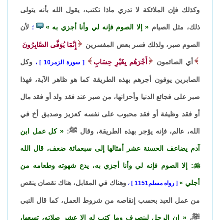
وكذلك فإن الملائكة لا تدري ماذا تكتب، يقول الله بأنه يتولى
ذلك، مثل الصيام
إلا الصوم فإنه لي وأنا أجزي به
لأن
؛
الصوم صبر، ولذلك فسر بعض المفسرين
إِنَّمَا يُوَفَّى الصَّابِرُونَ
أي الصائمون
أَجْرَهُم بِغَيْرِ حِسَابٍ
وكل
سورة الزمر10
،
الصابرين يوفون أجرهم بهذه الطريقة كما هو ظاهر الآية، فهذا
صبر على فجائع الدنيا وأحزانها، من صبر عند فقد ولد أو فقد مال
أو فقد وظيفة أو فقد محبوب على نفسه كعزيز وصديق أخ في
الله، عالم، فإنه يؤجر بهذه الطريقة، وقال ﷺ:
كل عمل ابن
آدم يضاعف الحسنة عشر أمثالها إلى سبعمائة ضعف، قال الله

: إلا الصوم فإنه لي وأنا أجزي به، يدع شهوته وطعامه من
أجلي
وهناك في المقابل، هناك نقصان ينقص
رواه مسلم1151
،
من عمل العبد بحسب إنقاصه من شروط العمل، كما قال النبي
ﷺ،
إن الرجل لينصرف وما كتب له إلا عشر صلاته، تسعها،