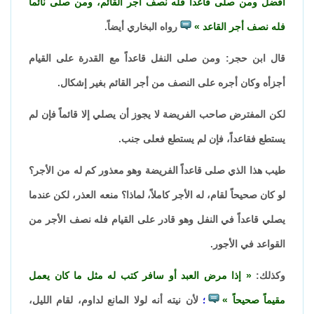
أفضل ومن صلى قاعداً فله نصف أجر القائم، ومن صلى نائماً
فله نصف أجر القاعد
رواه البخاري أيضاً.
قال ابن حجر: ومن صلى النفل قاعداً مع القدرة على القيام
أجزأه وكان أجره على النصف من أجر القائم بغير إشكال.
لكن المفترض صاحب الفريضة لا يجوز أن يصلي إلا قائماً فإن لم
يستطع فقاعداً، فإن لم يستطع فعلى جنب.
طيب هذا الذي صلى قاعداً الفريضة وهو معذور كم له من الأجر؟
لو كان صحيحاً لقام، له الأجر كاملاً، لماذا؟ منعه العذر، لكن عندما
يصلي قاعداً في النفل وهو قادر على القيام فله نصف الأجر من
القواعد في الأجور.
وكذلك:
إذا مرض العبد أو سافر كتب له مثل ما كان يعمل
مقيماً صحيحاً
لأن نيته أنه لولا المانع لداوم، لقام الليل،
؛