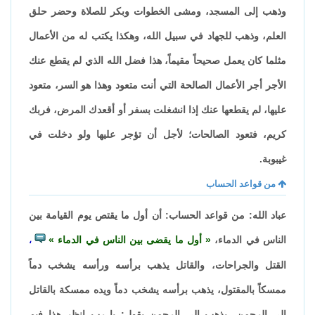
وذهب إلى المسجد، ومشى الخطوات وبكر للصلاة وحضر حلق
العلم، وذهب للجهاد في سبيل الله، وهكذا يكتب له من الأعمال
مثلما كان يعمل صحيحاً مقيماً، هذا فضل الله الذي لم يقطع عنك
الأجر أجر الأعمال الصالحة التي أنت متعود وهذا هو السر، متعود
عليها، لم يقطعها عنك إذا انشغلت بسفر أو أقعدك المرض، فربك
كريم، فتعود الصالحات؛ لأجل أن تؤجر عليها ولو دخلت في
غيبوبة.
من قواعد الحساب
عباد الله: من قواعد الحساب: أن أول ما يقتص يوم القيامة بين
الناس في الدماء،
أول ما يقضى بين الناس في الدماء
،
القتل والجراحات، والقاتل يذهب برأسه ورأسه يشخب دماً
ممسكاً بالمقتول، يذهب برأسه يشخب دماً ويده ممسكة بالقاتل
إلى الرحمن، يذهب إلى الرحمن يقول: يا رب انظر هذا فيم