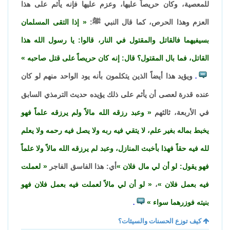
للمعصية، وكان حريصاً عليها، وعزم عليها فإنه يأثم على هذا
العزم وهذا الحرص، كما قال النبي ﷺ:
إذا التقى المسلمان
بسيفيهما فالقاتل والمقتول في النار، قالوا: يا رسول الله هذا
القاتل، فما بال المقتول؟ قال: إنه كان حريصاً على قتل صاحبه
ويؤيد هذا أيضاً الذين يتكلمون بأنه يود الواحد منهم لو كان
.
عنده قدرة لعصى أن يأثم على ذلك يؤيده حديث الترمذي السابق
في الأربعة، ثالثهم
وعبد رزقه الله مالاً ولم يرزقه علماً فهو
يخبط بماله بغير علم، لا يتقي فيه ربه ولا يصل فيه رحمه ولا يعلم
لله فيه حقاً فهذا بأخبث المنازل، وعبد لم يرزقه الله مالاً ولا علماً
فهو يقول: لو أن لي مال فلان
أي: هذا الفاسق الفاجر
لعملت
فيه بعمل فلان
،
لو أن لي مالاً لعملت فيه بعمل فلان فهو
بنيته فوزرهما سواء
.
كيف توزع الحسنات والسيئات؟