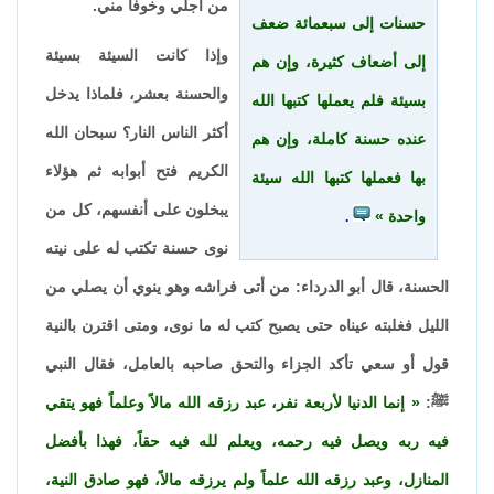
من أجلي وخوفاً مني.
حسنات إلى سبعمائة ضعف
وإذا كانت السيئة بسيئة
إلى أضعاف كثيرة، وإن هم
والحسنة بعشر، فلماذا يدخل
بسيئة فلم يعملها كتبها الله
أكثر الناس النار؟ سبحان الله
عنده حسنة كاملة، وإن هم
الكريم فتح أبوابه ثم هؤلاء
بها فعملها كتبها الله سيئة
يبخلون على أنفسهم، كل من
واحدة
.
نوى حسنة تكتب له على نيته
الحسنة، قال أبو الدرداء: من أتى فراشه وهو ينوي أن يصلي من
الليل فغلبته عيناه حتى يصبح كتب له ما نوى، ومتى اقترن بالنية
قول أو سعي تأكد الجزاء والتحق صاحبه بالعامل، فقال النبي
ﷺ:
إنما الدنيا لأربعة نفر، عبد رزقه الله مالاً وعلماً فهو يتقي
فيه ربه ويصل فيه رحمه، ويعلم لله فيه حقاً، فهذا بأفضل
المنازل، وعبد رزقه الله علماً ولم يرزقه مالاً، فهو صادق النية،