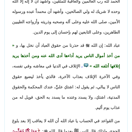
الحمد لله رب العالمين والعاقبة للمتقين، وأشهد أن لا إله إلا الله
وحده لا شريك له ولي الصالحين، وأشهد أن محمداً عبده ورسوله
الأمين، صلى الله عليه وعلى آله وصحبه وذريته وأزواجه الطيبين
الطاهرين، وعلى التابعين لهم بإحسان إلى يوم الدين.
عباد الله: إن الله

قد حذرنا من حقوق العباد أن نخل بها، و
من أخذ أموال الناس يريد أداءها أدى الله عنه ومن أخذها يريد
إتلافها أتلفه الله
الإتلاف في الدنيا في معاشه وفي نفسه،
،
وفي الآخرة الإتلاف بعذاب الآخرة، فالذي يأخذ ليضيع حقوق
الناس لا يبالي، ثم يقول له: اشتكِ عليَّ، عندك المحكمة والحقوق
المدنية، اشتكِ، ولا يسدد وعنده ما يسدد به الحق، فويل له من
عذاب يوم أليم.
من القواعد في الحساب يا عباد الله أن الله لا يعاقب إلا بعد بلوغ
الحجة، ولذلك قال النبي ﷺ بعدما قال الله

:
وَمَا كُنَّا مُعَذِّبِينَ