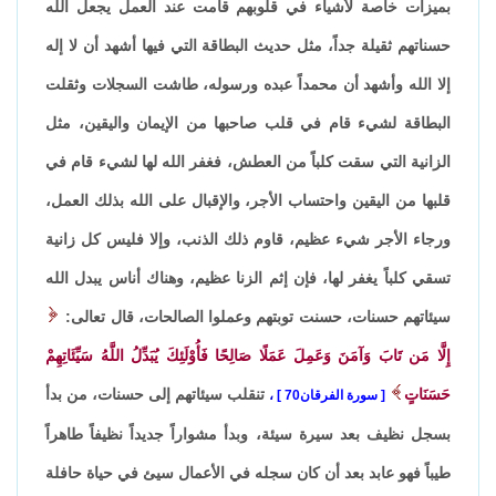
بميزات خاصة لأشياء في قلوبهم قامت عند العمل يجعل الله
حسناتهم ثقيلة جداً، مثل حديث البطاقة التي فيها أشهد أن لا إله
إلا الله وأشهد أن محمداً عبده ورسوله، طاشت السجلات وثقلت
البطاقة لشيء قام في قلب صاحبها من الإيمان واليقين، مثل
الزانية التي سقت كلباً من العطش، فغفر الله لها لشيء قام في
قلبها من اليقين واحتساب الأجر، والإقبال على الله بذلك العمل،
ورجاء الأجر شيء عظيم، قاوم ذلك الذنب، وإلا فليس كل زانية
تسقي كلباً يغفر لها، فإن إثم الزنا عظيم، وهناك أناس يبدل الله
سيئاتهم حسنات، حسنت توبتهم وعملوا الصالحات، قال تعالى:
إِلَّا مَن تَابَ وَآمَنَ وَعَمِلَ عَمَلًا صَالِحًا فَأُوْلَئِكَ يُبَدِّلُ اللَّهُ سَيِّئَاتِهِمْ
حَسَنَاتٍ
تنقلب سيئاتهم إلى حسنات، من بدأ
سورة الفرقان70
،
بسجل نظيف بعد سيرة سيئة، وبدأ مشواراً جديداً نظيفاً طاهراً
طيباً فهو عابد بعد أن كان سجله في الأعمال سيئ في حياة حافلة