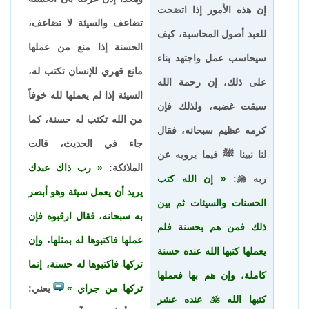
إن هذه الأمور إذا اتضحت
تضاعف والسيئة لا تضاعف،
للعبد أصول المحاسبة، كيف
الحسنة إذا منع من عملها
سيحاسب عمل واجتهد بناء
مانع قهري للإنسان تكتب له،
على ذلك، إن رحمة الله
السيئة إذا لم يعملها لله خوفاً
سبقت غضبه، ولذلك فإن
من الله تكتب له حسنة، كما
كرمه عظيم سبحانه، فقال
جاء في الحديث، قالت
لنا نبينا ﷺ فيما يرويه عن
الملائكة:
رب ذاك عبدك
ربه

:
إن الله كتب
يريد أن يعمل سيئة وهو أبصر
الحسنات والسيئات ثم بين
به سبحانه، فقال ارقبوه فإن
ذلك فمن هم بحسنة فلم
عملها فاكتبوها له بمثلها، وإن
يعملها كتبها الله عنده حسنة
تركها فاكتبوها له حسنة، إنما
كاملة، وإن هم بها فعملها
تركها من جراي
يعني:
كتبها الله

عنده عشر