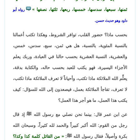
ثمنها، سبعها، سدسها، خمسها، ربعها، ثلثها، نصفها
رواه أبو
داود وهو حديث حسن.
بحسب ماذا؟ حضور القلب، توافر الشروط، وهكذا تكتب أعمالنا
بالنسبة المئوية، بالنسبة، هل هي ثمن، سبع، سدس، خمس،
والعشرية، النسبة العشرية بحسب حالنا في العبادة، وربك يعلم
الأجزاء اليسيرة، فهو يكتب للعبد بحسب حاله، والكتابة بدقة،
يعلِّم الله الملائكة ماذا تكتب، وأحياناً لا تعرف الملائكة ماذا تكتب،
لا تعرف، تفاجأ الملائكة بعمل، فيصعدون إلى الله للسؤال: كيف
يكتب هذا العمل، ما هو أجر هذا العمل؟
عن ابن عمر قال: بينما نحن نصلي مع رسول الله ﷺ إذ قال
رجل من القوم: الله أكبر كبيراً والحمد لله كثيراً، وسبحان الله
بكرة وأصيلاً، فقال رسول الله ﷺ:
من القائل كلمة كذا وكذا؟