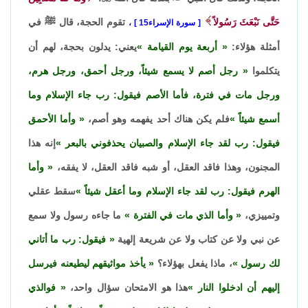
حَتَّى نَبْعَثَ رَسُولاً
تقوم الحجة، قال ﷺ في
سورة الإسراء15
،
أمثلة هؤلاء:
أربعة يوم القيامة
يعني: يدلون بحجة، لهم أن
يتكلموا
رجل أصم لا يسمع شيئاً، ورجل أحمق، ورجل هرم،
ورجل مات في فترة، فأما الأصم فيقول: رب جاء الإسلام وما
أسمع شيئاً
فلم يكن هناك أحد يفهمه وهو أصم،
وأما الأحمق
فيقول: رب لقد جاء الإسلام والصبيان يحذفوني بالبعر
إنه هذا
المجنون، وهذا فاقد العقل، أو شبه فاقد العقل، لا يفقه،
وأما
الهرم فيقول: رب لقد جاء الإسلام وما أعقل شيئاً
سقط عقلي
وتمييزي،
وأما الذي مات في الفترة
ما جاءه رسول ولا سمع
عن نبي ولا عن كتاب ولا عن شريعة إلهية
فيقول: رب ما أتاني
لك رسول
، ماذا يفعل بهؤلاء؟
يأخذ مواثيقهم ليطيعنه فيرسل
إليهم أن ادخلوا النار
هذا هو الامتحان سؤال واحد،
فوالذي