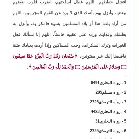
أفشل خططهم، اللهم عطل أسلحتهم، اضرب قلوب بعضهم
ببعض، وأنزل بهم بأسك الذي لا يرد عن القوم المجرمين، اللهم
من أراد بلدنا هذا أو بلاد المسلمين بسوء فامكر به، وأنزل به
بطشك وعذابك ورده على عقبيه خاسئاً، اللهم إنا نسألك فعل
الخيرات وترك المنكرات، وحب المساكين وإذا أردت بعبادك فتنة
فاقبضنا إليك غير مفتونين،
سُبْحَانَ رَبِّكَ رَبِّ الْعِزَّةِ عَمَّا يَصِفُونَ
۝ وَسَلَامٌ عَلَى الْمُرْسَلِينَ ۝ وَالْحَمْدُ لِلَّهِ رَبِّ الْعَالَمِينَ
.
1 - رواه البخاري6491
2 - رواه مسلم205
3 - رواه الترمذي2325
4 - رواه البخاري4423
5 - رواه البخاري31
6 - رواه الترمذي2325