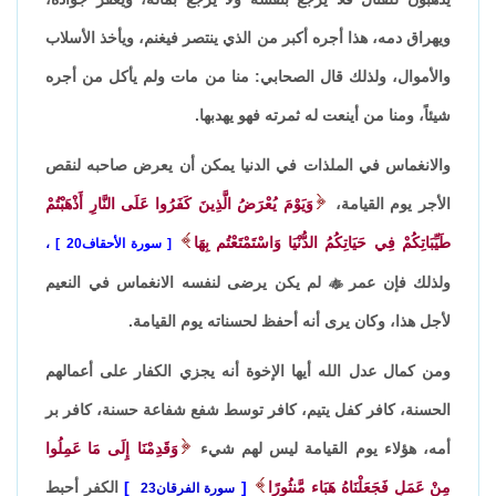
ويهراق دمه، هذا أجره أكبر من الذي ينتصر فيغنم، ويأخذ الأسلاب
والأموال، ولذلك قال الصحابي: منا من مات ولم يأكل من أجره
شيئاً، ومنا من أينعت له ثمرته فهو يهدبها.
والانغماس في الملذات في الدنيا يمكن أن يعرض صاحبه لنقص
الأجر يوم القيامة،
وَيَوْمَ يُعْرَضُ الَّذِينَ كَفَرُوا عَلَى النَّارِ أَذْهَبْتُمْ
طَيِّبَاتِكُمْ فِي حَيَاتِكُمُ الدُّنْيَا وَاسْتَمْتَعْتُم بِهَا
سورة الأحقاف20
،
ولذلك فإن عمر

لم يكن يرضى لنفسه الانغماس في النعيم
لأجل هذا، وكان يرى أنه أحفظ لحسناته يوم القيامة.
ومن كمال عدل الله أيها الإخوة أنه يجزي الكفار على أعمالهم
الحسنة، كافر كفل يتيم، كافر توسط شفع شفاعة حسنة، كافر بر
أمه، هؤلاء يوم القيامة ليس لهم شيء
وَقَدِمْنَا إِلَى مَا عَمِلُوا
مِنْ عَمَلٍ فَجَعَلْنَاهُ هَبَاء مَّنثُورًا
الكفر أحبط
سورة الفرقان23