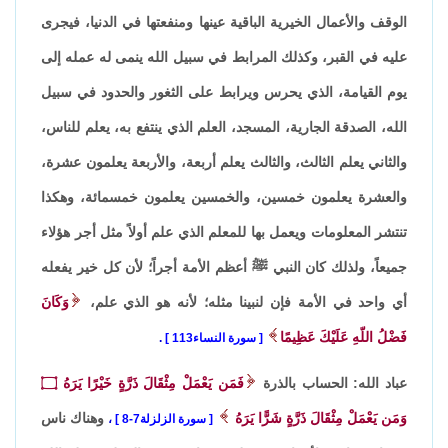
الوقف والأعمال الخيرية الباقية عينها ومنفعتها في الدنيا، فيجرى
عليه في القبر، وكذلك المرابط في سبيل الله ينمى له عمله إلى
يوم القيامة، الذي يحرس ويرابط على الثغور والحدود في سبيل
الله، الصدقة الجارية، المسجد، العلم الذي ينتفع به، يعلم للناس،
والثاني يعلم الثالث، والثالث يعلم أربعة، والأربعة يعلمون عشرة،
والعشرة يعلمون خمسين، والخمسين يعلمون خمسمائة، وهكذا
تنتشر المعلومات ويعمل بها للمعلم الذي علم أولاً مثل أجر هؤلاء
جميعاً، ولذلك كان النبي ﷺ أعظم الأمة أجراً؛ لأن كل خير يفعله
أي واحد في الأمة فإن لنبينا مثله؛ لأنه هو الذي علم،
وَكَانَ
فَضْلُ اللّهِ عَلَيْكَ عَظِيمًا
سورة النساء113
.
عباد الله: الحساب بالذرة
فَمَن يَعْمَلْ مِثْقَالَ ذَرَّةٍ خَيْرًا يَرَهُ
۝
وَمَن يَعْمَلْ مِثْقَالَ ذَرَّةٍ شَرًّا يَرَهُ
وهناك ناس
سورة الزلزلة7-8
،