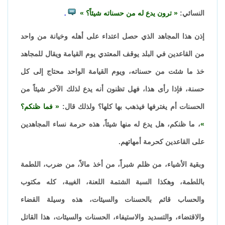
النسائي:
ترون يدع له من حسناته شيئاً؟
.
إذن هذا المجاهد الذي حصل اعتداء على أهله وخيانة من واحد
من القاعدين في البلد يوقف المعتدي يوم القيامة ويقال للمجاهد
خذ ما شئت من حسناته، ويوم القيامة الواحد محتاج إلى كل
حسنة، فإذا رأى هذا، فهل تظنون أنه يدع لذلك الآخر شيئاً من
الحسنات أم يغترفها فيذهب بها كلها؟ ولذلك قال:
فما ظنكم؟
، ما ظنكم، هل يدع له منها شيئاً، هذه حرمة نساء المجاهدين
على القاعدين كحرمة أمهاتهم.
وبقية الأشياء، من ظلم شبراً، من أخذ مالاً، من ضرب، اللطمة
باللطمة، وهكذا السبة الشتمة اللعنة، الغيبة، كله مكتوب
والحساب قائم بالحسنات والسيئات، هذه وسيلة القضاء
والاقتضاء، والتسديد والاستيفاء، الحسنات والسيئات، هذا القاتل