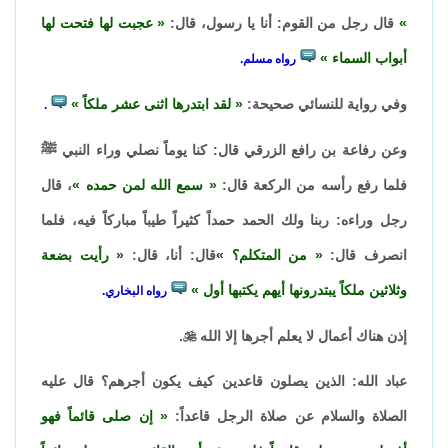
قال رجل من القوم: أنا يا رسول، قال:
عجبت لها فتحت لها
أبواب السماء
رواه مسلم.
وفي رواية للنسائي صحيحة:
لقد ابتدرها اثنى عشر ملكاً
.
وعن رفاعة بن رافع الزرقي قال: كنا يوماً نصلي وراء النبي ﷺ
فلما رفع رأسه من الركعة قال:
سمع الله لمن حمده
، قال
رجل وراءه: ربنا ولك الحمد حمداً كثيراً طيباً مباركاً فيه، فلما
انصرف قال:
من المتكلم؟
قال: أنا، قال:
رأيت بضعة
وثلاثين ملكاً يبتدرونها أيهم يكتبها أول
رواه البخاري.
إذن هناك أعمال لا يعلم أجرها إلا الله

.
عباد الله: الذين يصلون قاعدين كيف يكون أجرهم؟ قال عليه
الصلاة والسلام عن صلاة الرجل قاعداً:
إن صلى قائماً فهو