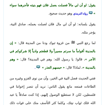
يقول: لو أن لي مالاً فعملت بعمل فلان فهو بنيته فأجرهما سواء
وهو حديث صحيح.
رواه الترمذي
يقول بلسانه: لو أن لي مال فلان لعملت بعمله، صادق النية،
يؤجر مثله.
لما رجع النبي ﷺ من غزوة تبوك ودنا من المدينة قال:
إن
بالمدينة أقواماً ما سرتم مسيراً ولا قطعتم وادياً إلا شركوكم في
الأجر
، قالوا: يا رسول الله: وهم في المدينة؟ قال:
وهم
بالمدينة
، لماذا؟ قال:
حبسهم العذر
.
ففي الحديث فضل النية في الخير، وأن من نوى الغزو وغيره من
الطاعات فمنعه مانع يقول الناس: نريد أن ننصر إخواننا في
فلسطين، لكن لا نستطيع الوصول إليهم، إذا كنت صادقاً يا عبد
الله فلك ثواب نيتك، وكلما كثر التأسف منك على فوات ذلك