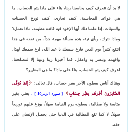
لا بد أن نتعرف كيف يحاسبنا ربنا، بناء على ماذا يتم الحساب، ما
هي قواعد المحاسبة، كيف نجازى، كيف توزع الحسنات
والسيئات، إذا علمنا ذلك أيها الإخوة فيه فائدة عظيمة، ماذا نعمل؟
وماذا نترك، وبأي نية، هذه مسألة مهمة جداً، من تفقه في هذا
انتفع كثيراً يوم الدين فارع سمعك يا عبد الله، ارع سمعك لهذا،
وافهمه وتبصر به واعقل، فما أخبرنا ربنا ونبينا إلا لمصلحتنا،
اعرف كيف يتم الحساب، بناءً على ماذا؟ ما هي المعايير؟
وهناك أناس يعطون الأجر بغير حساب، قال تعالى:
إِنَّمَا يُوَفَّى
الصَّابِرُونَ أَجْرَهُم بِغَيْرِ حِسَابٍ
يعني بغير
سورة الزمر10
،
متابعة ولا مطالبة، يعطونه يوم القيامة سهلاً، يوزع عليهم توزيعاً
سهلاً، لا كما تقع المطالبة في الدنيا حتى يحصل الإنسان على
حقه.