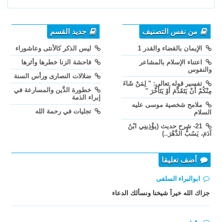
من نفس التصنيف
جديد القسم
الإيمان بالقضاء والقدر 1
ليس الذكر كالأنثى وعاشوراء
اعتناء الإسلام بالمشاعر
فاحشة الزنا خطرها وأثرها
والنفوس
ضلالات النصارى ورأس السنة
تفسير قوله تعالى: " لِمَنْ شَاءَ
خطورة الدَّين والمسارعة في
مِنْكُمْ أَنْ يَتَقَدَّمَ أَوْ يَتَأَخَّرَ "
إبراء الذمة
ملامح شخصية موسى عليه
تجليات في رحمة الله
السلام
21- شرح حديث (يؤْذِينِي ابْنُ
آدَمَ، يَسُبُّ الدَّهْرَ..)
أضف تعليقا
ابوالبراء السلفى
جزاك الله خيرآ شيخنا ونسألك الدعاء