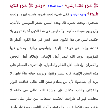
كُلَّ شَيْءٍ خَلَقْنَاهُ بِقَدَرٍ
وَخَلَقَ كُلَّ شَيْءٍ فَقَدَّرَهُ
سورة القمر49
،
تَقْدِيرًا
فكل شيء تحت قدره، وتحت قهره، وتحت
سورة الفرقان2
،
تسخيره، وتحت تدبيره

، وهذه السنن تشعر المؤمنين بالأمان،
وأن ربهم سبحانه حكيم، وأنه ليس في هذا الكون أشياء تجري بلا
حكمة، ليس في هذا الكون عبث، ليس في هذا الكون أقدار بلا
فائدة، وإنما هي قواعد إلهية، ونواميس ربانية، يطمئن فيها
المؤمنون بوعد الله لنصر أهل الإيمان، وإهلاك أهل الجحود
والكفران، وإذهاب أهل الظلم والطغيان، فإذا تعرف المسلم على
هذه السنن الإلهية، فإنه يسير وفقها، ويرسم حياته بناءً عليها، لا
يريد أن يصادمها؛ لأن من يصادم سنن الله تعالى فعاقبته البوار
والخذلان والنار، وكذلك فإن مشيئة الله تعالى في خلقه لا
تتخلف، فهو له طرائقه الحكيمة سبحانه، من سار على سنته
ظفر، ومن تنكبها خسر، والمؤمنون أجدر الناس بمعرفتها، وأحق