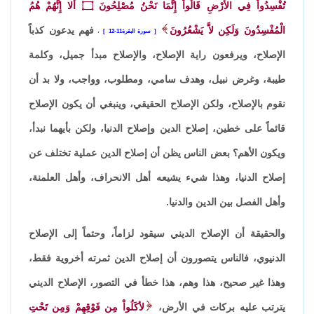
تُفْسِدُواْ فِي الأَرْضِ قَالُواْ إِنَّمَا نَحْنُ مُصْلِحُونَ
۝
أَلا إِنَّهُمْ هُمُ
الْمُفْسِدُونَ وَلَكِن لاَّ يَشْعُرُونَ
فهم يدعون كذباً
سورة البقرة11-12
،
الإصلاح، ويرفعون راية الإصلاح، والإصلاح مبدأ جميل، وكلمة
طيبة، وغرض نبيل، وهدف سامي، ومطلوب، وواجب، ولا بد أن
نقوم بالإصلاح، ولكن الإصلاح الحقيقي، وينبغي أن يكون الإصلاح
قائماً على خطين، إصلاح الدين وإصلاح الدنيا، ولكن بأيهما نبدأ،
ويكون الأهم؟ بعض الناس يظن أن إصلاح الدين عملية تختلف عن
إصلاح الدنيا، وهذا شيء يشيعه أهل الانحراف، وأهل العلمنة،
وأهل الفصل بين الدين والدنيا.
والحقيقة أن الإصلاح الديني سيقود لزاماً، وحتماً إلى الإصلاح
الدنيوي، فالناس يتصورون أن إصلاح الدين ثمرته أخروية فقط،
وهذا غير صحيح، هذا وهم، هذا خطأ في التصور، الإصلاح الديني
يترتب عليه بركات في الأرض،
لأكَلُواْ مِن فَوْقِهِمْ وَمِن تَحْتِ