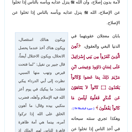
لأمة بدون إصلاح، وأن الله

ينزل عذابه وبأسه بالناس إذا تخلوا
عن الإصلاح، الله

ينزل عذابه وبأسه بالناس إذا تخلوا عن
الإصلاح.
بابان معجلان عقوبتهما في
ويكون هنالك استئصال،
الدنيا البغي والعقوق،
لُعِنَ
ويكون هناك أخذ عندما يحصل
الانحلال، ويكون الاختلال أيضاً،
الَّذِينَ كَفَرُواْ مِن بَنِي إِسْرَائِيلَ
قال جبير بن نفيل: "لما فتحت
عَلَى لِسَانِ دَاوُودَ وَعِيسَى ابْنِ
قبرص ونهب منها السبي،
مَرْيَمَ ذَلِكَ بِمَا عَصَوا وَّكَانُواْ
نظرت إلى أبي الدرداء يبكي
يَعْتَدُونَ
۝
كَانُواْ لاَ يَتَنَاهَوْنَ
فقلت: ما يبكيك في يوم أعز
الله فيه الإسلام وأهله، فضرب
عَن مُّنكَرٍ فَعَلُوهُ لَبِئْسَ مَا
منكبي بيده وقال: ما أهون
كَانُواْ يَفْعَلُونَ
سورة المائدة78-79
،
الخلق على الله إذا تركوا
وهكذا تجري سنته سبحانه
أمره، بينما هي أمة ظاهرة
في أخذ الناس إذا تخلوا عن
قاهرة للناس لهم الملك إذ