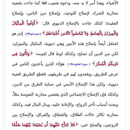
الأشياء، وهذا أمر لا بد منه، ودعوة شعيب

كما جاءت بقضية
محاربة الشرك لإصلاح التوحيد، وإصلاح دين الناس، وإصلاح
العقيدة؛ كذلك جاءت بالإصلاح الدنيوي قال:
أَوْفُواْ الْمِكْيَالَ
وَالْمِيزَانَ بِالْقِسْطِ وَلاَ تَبْخَسُواْ النَّاسَ أَشْيَاءهُمْ
إذن هو
سورة هود85
،
اشتغل أيضاً بإصلاح هذه الأمور وهي دنيوية، المكيال والميزان،
لكن من الدين أن تصلح، وكذلك لوط قال لقومه:
وَتَأْتُونَ فِي
نَادِيكُمُ الْمُنكَرَ
هؤلاء الذين يأخذون الناس في
سورة العنكبوت29
،
عرض الطريق، ويقعدون لهم في طريقهم، فقطع الطريق قضية
دنيوية، ولكن هذا الإصلاح الأمني في حماية الطرق من الدين،
وكذلك فإن الإصلاح الاجتماعي الذي يقتضي محاربة العنوسة مثلاً،
وبحث أسباب تأخر الزواج، والإعانة عليه، وبذل المال فيه، وكذلك
محاربة تكاثر حالات الطلاق، والشقاق، والفراق، والإصلاح بين
الزوجين، والصلح خير،
فَلاَ جُنَاْحَ عَلَيْهِمَا أَن يُصْلِحَا بَيْنَهُمَا صُلْحًا