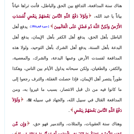
هناك سنة المدافعة، التدافع بين الحق والباطل، فأنت تراها عياناً
بياناً يا عبد الله،
وَلَوْلاَ دَفْعُ اللّهِ النَّاسَ بَعْضَهُمْ بِبَعْضٍ لَّفَسَدَتِ
الأَرْضُ وَلَكِنَّ اللّهَ ذُو فَضْلٍ عَلَى الْعَالَمِينَ
يدفع أهل
سورة البقرة251
،
الباطل بأهل الحق، يدفع أهل الكفر بأهل الإيمان، يدفع أهل
البدعة بأهل السنة، يدفع أهل الشرك بأهل التوحيد، ولولا هذه
المدافعة لفسدت الأرض وعمها البدعة، والشرك، والمعصية،
والكفر، والطغيان، ولكن سبحانه يداول الأيام بين الناس، وهكذا
طوراً ينتصر أهل الإيمان، فإذا حصلت الغفلة، والترف رجعوا إلى
ما كانوا فيه من ذل قبل الانتصار، بسبب ما غيروا به، ومن
المدافعة القتال في سبيل الله، والجهاد في سبيله

،
وَلَوْلاَ
دَفْعُ اللّهِ النَّاسَ بَعْضَهُمْ بِبَعْضٍ
.
وهناك سنة العقوبات، والمثلات، والتدمير فهو حق،
وَإِن مَّن