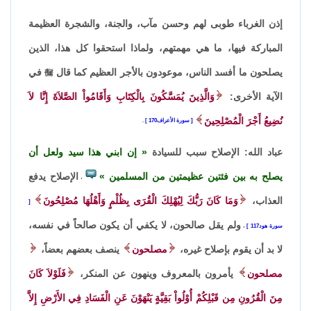
إذن الغرباء طوبى لهم وحسن مآب، والجنة، والشجرة العظيمة
المباركة فيها، ما هي مهمتهم، ولماذا استحقوا كل هذا، الذين
يصلحون ما أفسد الناس، موعودون بالأجر العظيم كما قال

في
الآية الأخرى:
وَالَّذِينَ يُمَسَّكُونَ بِالْكِتَابِ وَأَقَامُواْ الصَّلاَةَ إِنَّا لاَ
نُضِيعُ أَجْرَ الْمُصْلِحِينَ
سورة الأعراف170
.
عباد الله: الإصلاح سبب للسيادة
إن ابني هذا سيد ولعل أن
يصلح به بين فئتين عظيمتين من المسلمين
الإصلاح يدفع
،
العذاب،
وَمَا كَانَ رَبُّكَ لِيُهْلِكَ الْقُرَى بِظُلْمٍ وَأَهْلُهَا مُصْلِحُونَ
ولم يقل صالحون، لا يكفي أن يكون صالحاً في نفسه،
سورة هود117
،
لا بد أن يقوم بإصلاح غيره،
مصلحون
ينصف بعضهم بعضاً،
مصلحون
يأمرون بالمعروف وينهون عن المنكر،
فَلَوْلاَ كَانَ
مِنَ الْقُرُونِ مِن قَبْلِكُمْ أُوْلُواْ بَقِيَّةٍ يَنْهَوْنَ عَنِ الْفَسَادِ فِي الأَرْضِ إِلاَّ