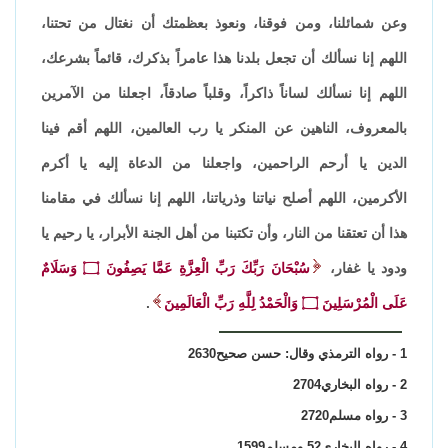
وعن شمائلنا، ومن فوقنا، ونعوذ بعظمتك أن نغتال من تحتنا،
اللهم إنا نسألك أن تجعل بلدنا هذا عامراً بذكرك، قائماً بشرعك،
اللهم إنا نسألك لساناً ذاكراً، وقلباً صادقاً، اجعلنا من الآمرين
بالمعروف، الناهين عن المنكر يا رب العالمين، اللهم أقم فينا
الدين يا أرحم الراحمين، واجعلنا من الدعاة إليه يا أكرم
الأكرمين، اللهم أصلح نياتنا وذرياتنا، اللهم إنا نسألك في مقامنا
هذا أن تعتقنا من النار، وأن تكتبنا من أهل الجنة الأبرار، يا رحيم يا
ودود يا غفار،
سُبْحَانَ رَبِّكَ رَبِّ الْعِزَّةِ عَمَّا يَصِفُونَ ۝ وَسَلَامٌ
عَلَى الْمُرْسَلِينَ ۝ وَالْحَمْدُ لِلَّهِ رَبِّ الْعَالَمِينَ
.
1 - رواه الترمذي وقال: حسن صحيح2630
2 - رواه البخاري2704
3 - رواه مسلم2720
4 - رواه البخاري52 ومسلم1599