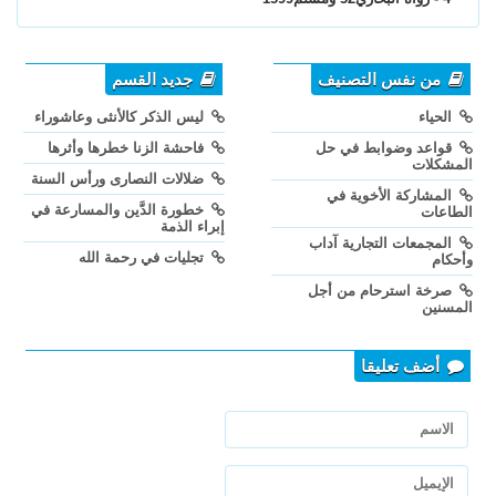
من نفس التصنيف
جديد القسم
الحياء
ليس الذكر كالأنثى وعاشوراء
قواعد وضوابط في حل
فاحشة الزنا خطرها وأثرها
المشكلات
ضلالات النصارى ورأس السنة
المشاركة الأخوية في
خطورة الدَّين والمسارعة في
الطاعات
إبراء الذمة
المجمعات التجارية آداب
تجليات في رحمة الله
وأحكام
صرخة استرحام من أجل
المسنين
أضف تعليقا