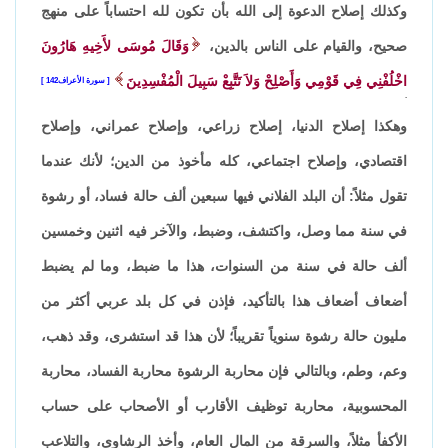
وكذلك إصلاح الدعوة إلى الله بأن تكون لله احتساباً على منهج
صحيح، والقيام على الناس بالدين،
وَقَالَ مُوسَى لأَخِيهِ هَارُونَ
اخْلُفْنِي فِي قَوْمِي وَأَصْلِحْ وَلاَ تَتَّبِعْ سَبِيلَ الْمُفْسِدِينَ
سورة الأعراف142
.
وهكذا إصلاح الدنيا، إصلاح زراعي، وإصلاح عمراني، وإصلاح
اقتصادي، وإصلاح اجتماعي، كله مأخوذ من الدين؛ لأنك عندما
تقول مثلاً: أن البلد الفلاني فيها سبعين ألف حالة فساد، أو رشوة
في سنة مما وصل، واكتشف، وضبط، والآخر فيه اثنين وخمسين
ألف حالة في سنة من السنوات، هذا ما ضبط، وما لم يضبط
أضعاف أضعاف هذا بالتأكيد، فإذن في كل بلد عربي أكثر من
مليون حالة رشوة سنوياً تقريباً؛ لأن هذا قد استشرى، وقد ذهب،
وعم، وطم، وبالتالي فإن محاربة الرشوة محاربة الفساد، محاربة
المحسوبية، محاربة توظيف الأقارب أو الأصحاب على حساب
الأكفأ مثلاً، والسرقة من المال العام، وأخذ الرشاوى، والتلاعب