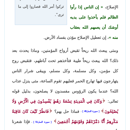
تركوا أمر الله فصاروا إلى ما
الإصلاح،
إن الناس إذا رأوا
ترى".
الظالم فلم يأخذوا على يديه
أوشك أن يعمهم الله بعقاب
منه
، إن تعطيل الإصلاح مؤذن بفساد الأرض.
ومتى يبعث الله ريحاً تقبض أرواح المؤمنين، وماذا يحدث بعد
ذلك؟ الله يبعث ريحاً طيبة فتأخذهم تحت آباطهم، فتقبض روح
كل مؤمن، وكل مسلمة، وكل مسلم، ويبقى شرار الناس
يتهارجون فيها تهارج الحمر فعليهم تقوم الساعة، متى ينزل عذاب
الله؟ عندما يكون الرؤوس مفسدون لا يصلحون، بدليل قوله
تعالى:
وَكَانَ فِي الْمَدِينَةِ تِسْعَةُ رَهْطٍ يُفْسِدُونَ فِي الْأَرْضِ وَلَا
يُصْلِحُونَ
فماذا حل بهم؟
فَانظُرْ كَيْفَ كَانَ عَاقِبَةُ
سورة النمل48
،
مَكْرِهِمْ أَنَّا دَمَّرْنَاهُمْ وَقَوْمَهُمْ أَجْمَعِينَ
فإذا شعرنا
سورة النمل51
،