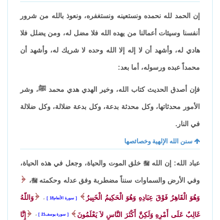
إن الحمد لله نحمده ونستعينه ونستغفره، ونعوذ بالله من شرور
أنفسنا وسيئات أعمالنا من يهده الله فلا مضل له، ومن يضلل فلا
هادي له، وأشهد أن لا إله إلا الله وحده لا شريك له، وأشهد أن
محمداً عبده ورسوله، أما بعد:
فإن أصدق الحديث كتاب الله، وخير الهدي هدي محمد ﷺ، وشر
الأمور محدثاتها، وكل محدثة بدعة، وكل بدعة ضلالة، وكل ضلالة
في النار.
سنن الله الإلهية وخصائصها
عباد الله: إن الله

خلق الموت والحياة، وجعل في هذه الحياة،
وفي الأرض والسماوات سنناً مضطربة وفق عدله وحكمته

،
وَهُوَ الْقَاهِرُ فَوْقَ عِبَادِهِ وَهُوَ الْحَكِيمُ الْخَبِيرُ
وَاللّهُ
سورة الأنعام18
،
غَالِبٌ عَلَى أَمْرِهِ وَلَكِنَّ أَكْثَرَ النَّاسِ لاَ يَعْلَمُونَ
إِنَّا
سورة يوسف21
،