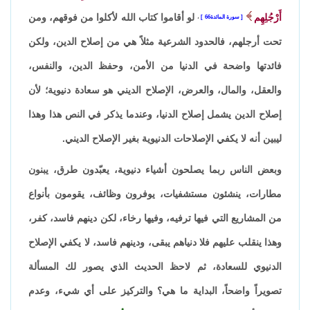
أَرْجُلِهِم
لو أقاموا كتاب الله لأكلوا من فوقهم، ومن
سورة المائدة66
،
تحت أرجلهم، فالحدود الشرعية مثلاً هي من إصلاح الدين، ولكن
فائدتها واضحة في الدنيا من الأمن، وحفظ الدين، والنفس،
والعقل، والمال، والعرض، الإصلاح الديني هو سعادة دنيوية؛ لأن
إصلاح الدين يشمل إصلاح الدنيا، وعندما يذكر في النص هذا وهذا
ليبين أنه لا يكفي الإصلاحات الدنيوية بغير الإصلاح الديني.
وبعض الناس ربما يصلحون أشياء دنيوية، يعبّدون طرق، يبنون
مطارات، ينشئون مستشفيات، يوفرون وظائف، يقومون بأنواع
من المشاريع التي فيها ترفيه، وفيها رخاء، لكن دينهم فاسد، كفر،
وهذا ينقلب عليهم فلا دنياهم يبقى، ودينهم فاسد، لا يكفي الإصلاح
الدنيوي للسعادة، ثم لاحظ الحديث الذي يصور لك المسألة
تصويراً واضحاً، البداية ما هي؟ والتركيز على أي شيء، وعدم