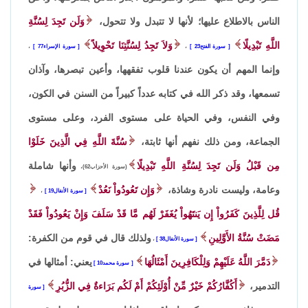
الناس بالاطلاع عليها؛ لأنها لا تتبدل ولا تتحول،
وَلَن تَجِدَ لِسُنَّةِ
اللَّهِ تَبْدِيلًا
وَلاَ تَجِدُ لِسُنَّتِنَا تَحْوِيلاً
سورة الفتح23
،
سورة الإسراء77
،
وإنما المهم أن يكون عندنا قلوب تفقهها، وأعين تبصرها، وآذان
تسمعها، وقد ذكر الله في كتابه عدداً كبيراً من السنن في الكون،
وفي النفس، وفي الحياة على مستوى الفرد، وعلى مستوى
الجماعة، ومن ذلك نفهم أنها ثابتة،
سُنَّةَ اللَّهِ فِي الَّذِينَ خَلَوْا
مِن قَبْلُ وَلَن تَجِدَ لِسُنَّةِ اللَّهِ تَبْدِيلًا
وأنها شاملة
(سورة الأحزاب62)
،
وعامة، وليست نادرة وشاذة،
وَإِن تَعُودُواْ نَعُدْ
سورة الأنفال19
،
قُل لِلَّذِينَ كَفَرُواْ إِن يَنتَهُواْ يُغَفَرْ لَهُم مَّا قَدْ سَلَفَ وَإِنْ يَعُودُواْ فَقَدْ
مَضَتْ سُنَّةُ الأَوَّلِينِ
ولذلك قال في قوم من الكفرة:
سورة الأنفال38
،
دَمَّرَ اللَّهُ عَلَيْهِمْ وَلِلْكَافِرِينَ أَمْثَالُهَا
يعني: أمثالها في
سورة محمد10
التدمير،
أَكُفَّارُكُمْ خَيْرٌ مِّنْ أُوْلَئِكُمْ أَمْ لَكُم بَرَاءةٌ فِي الزُّبُرِ
سورة