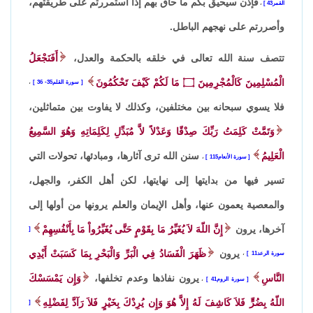
فإذن سيحيق بكم ما حاق بهم إذا استمررتم على طريقتهم،
القمر43
،
وأصررتم على نهجهم الباطل.
تتصف سنة الله تعالى في خلقه بالحكمة والعدل،
أَفَنَجْعَلُ
الْمُسْلِمِينَ كَالْمُجْرِمِينَ
۝
مَا لَكُمْ كَيْفَ تَحْكُمُونَ
سورة القلم35- 36
،
فلا يسوي سبحانه بين مختلفين، وكذلك لا يفاوت بين متماثلين،
وَتَمَّتْ كَلِمَتُ رَبِّكَ صِدْقًا وَعَدْلاً لاَّ مُبَدِّلِ لِكَلِمَاتِهِ وَهُوَ السَّمِيعُ
الْعَلِيمُ
سنن الله ترى آثارها، ومبادئها، تحولات التي
سورة الأنعام115
،
تسير فيها من بدايتها إلى نهايتها، لكن أهل الكفر، والجهل،
والمعصية يعمون عنها، وأهل الإيمان والعلم يرونها من أولها إلى
آخرها، يرون
إِنَّ اللّهَ لاَ يُغَيِّرُ مَا بِقَوْمٍ حَتَّى يُغَيِّرُواْ مَا بِأَنْفُسِهِمْ
يرون
ظَهَرَ الْفَسَادُ فِي الْبَرِّ وَالْبَحْرِ بِمَا كَسَبَتْ أَيْدِي
سورة الرعد11
،
النَّاسِ
يرون نفاذها وعدم تخلفها،
وَإِن يَمْسَسْكَ
سورة الروم41
،
اللّهُ بِضُرٍّ فَلاَ كَاشِفَ لَهُ إِلاَّ هُوَ وَإِن يُرِدْكَ بِخَيْرٍ فَلاَ رَآدَّ لِفَضْلِهِ