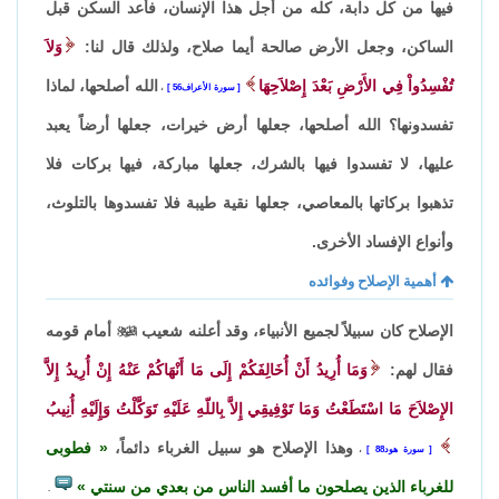
فيها من كل دابة، كله من أجل هذا الإنسان، فأعد السكن قبل
الساكن، وجعل الأرض صالحة أيما صلاح، ولذلك قال لنا:
وَلاَ
تُفْسِدُواْ فِي الأَرْضِ بَعْدَ إِصْلاَحِهَا
الله أصلحها، لماذا
سورة الأعراف56
،
تفسدونها؟ الله أصلحها، جعلها أرض خيرات، جعلها أرضاً يعبد
عليها، لا تفسدوا فيها بالشرك، جعلها مباركة، فيها بركات فلا
تذهبوا بركاتها بالمعاصي، جعلها نقية طيبة فلا تفسدوها بالتلوث،
وأنواع الإفساد الأخرى.
أهمية الإصلاح وفوائده
الإصلاح كان سبيلاً لجميع الأنبياء، وقد أعلنه شعيب

أمام قومه
فقال لهم:
وَمَا أُرِيدُ أَنْ أُخَالِفَكُمْ إِلَى مَا أَنْهَاكُمْ عَنْهُ إِنْ أُرِيدُ إِلاَّ
الإِصْلاَحَ مَا اسْتَطَعْتُ وَمَا تَوْفِيقِي إِلاَّ بِاللّهِ عَلَيْهِ تَوَكَّلْتُ وَإِلَيْهِ أُنِيبُ
وهذا الإصلاح هو سبيل الغرباء دائماً،
فطوبى
سورة هود88
،
للغرباء الذين يصلحون ما أفسد الناس من بعدي من سنتي
.