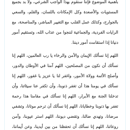
بأهمية الموضوع فإننا سنقوم بهذا الواجب الشرعي، ولا بد بجميع
المستويات والأصعدة وكل الإمكانات باللسان، والقلم، والسعي
بالجوارح، وكذلك عمل القلب مع التغيير المباشر، والمناصحة، مع
الرايات الفردية، والجماعية لننجوا من عذاب الله، وتستقيم أمور
دنيانا إذا استقامت أمور ديننا.
اللهم إنا نسألك الإيمان والأمن والرخاء يا رب العالمين، اللهم إنا
نسألك أن نكون من المصلحين، اللهم آمنا في الأوطان والدور،
وأصلح الأئمة وولاة الأمور، واغفر لنا يا عزيز يا غفور، اللهم إنا
نسألك في يومنا هذا أن تغفر ذنوبنا، وأن تكفر عنا سيئاتنا، وأن
تدخلنا الجنة مع الأبرار، اللهم إنا نسألك في مقامنا هذا رحمة
تغفر بها ذنوبنا وخطايانا، اللهم إنا نسألك أن ترحم موتانا، وتشفي
مرضانا، وتهدي ضالنا، وتقضي ديوننا، اللهم استر عيوبنا، وآمن
روعاتنا، اللهم إنا نسألك أن تحفظنا من بين أيدينا، وعن أيماننا،