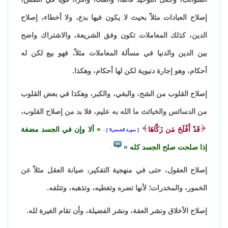
إصلاح العبادات مثلاً بحيث لا يكون فيها بدع، ولا أخطاء، إصلاح
الدين، كذلك المعاملات تكون وفق الشريعة، والاشتراك واضح
بين الدين والدنيا في مسألة المعاملات مثلاً، فهو بيع لكن له
أحكام، وهو إجارة دنيوية لكن لها أحكام، وهكذا.
إصلاح القلوب من الشح، والبغي، والكبر، وهكذا في بعض القلوب
من الدسائس والخبائث ما الله به عليم، فلا بد من إصلاح القلوب،
قَدْ أَفْلَحَ مَن زَكَّاهَا
ألا وإن في الجسد مضغة
سورة الشمس9
،
إذا صلحت صلح الجسد كله
.
إصلاح العقول، حتى في منهجية التفكير، صيانة العقل مثلاً عن
الخمور، والمخدرات؛ لأنها تضره وتغطيه، وتذهبه، وتتلفه.
إصلاح الأخلاق ونشر العفة، ونشر الفضيلة، وأن تقام الغيرة لله.