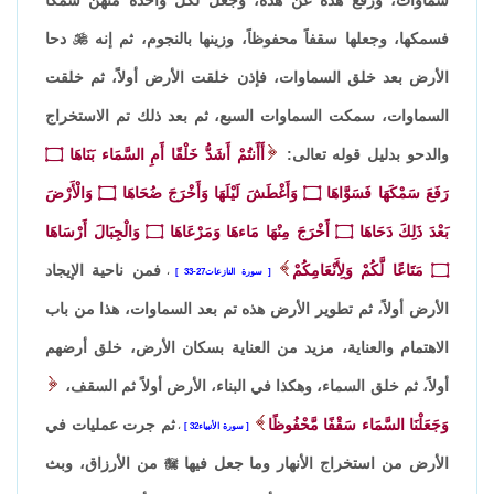
فسمكها، وجعلها سقفاً محفوظاً، وزينها بالنجوم، ثم إنه

دحا
الأرض بعد خلق السماوات، فإذن خلقت الأرض أولاً، ثم خلقت
السماوات، سمكت السماوات السبع، ثم بعد ذلك تم الاستخراج
والدحو بدليل قوله تعالى:
أَأَنتُمْ أَشَدُّ خَلْقًا أَمِ السَّمَاء بَنَاهَا
۝
رَفَعَ سَمْكَهَا فَسَوَّاهَا
۝
وَأَغْطَشَ لَيْلَهَا وَأَخْرَجَ ضُحَاهَا
۝
وَالْأَرْضَ
بَعْدَ ذَلِكَ دَحَاهَا
۝
أَخْرَجَ مِنْهَا مَاءهَا وَمَرْعَاهَا
۝
وَالْجِبَالَ أَرْسَاهَا
۝
مَتَاعًا لَّكُمْ وَلِأَنْعَامِكُمْ
فمن ناحية الإيجاد
سورة النازعات27-33
،
الأرض أولاً، ثم تطوير الأرض هذه تم بعد السماوات، هذا من باب
الاهتمام والعناية، مزيد من العناية بسكان الأرض، خلق أرضهم
أولاً، ثم خلق السماء، وهكذا في البناء، الأرض أولاً ثم السقف،
وَجَعَلْنَا السَّمَاء سَقْفًا مَّحْفُوظًا
ثم جرت عمليات في
سورة الأنبياء32
،
الأرض من استخراج الأنهار وما جعل فيها

من الأرزاق، وبث