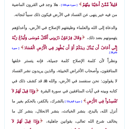
قَلِيلاً مِّمَّنْ أَنجَيْنَا مِنْهُمْ
هلا وجد في القرون الماضية
سورة هود116
،
من فيه خير ينهى عن الفساد في الأرض فيكون ذلك سبباً لنجاته.
والدعاة إلى الله والعلماء وظيفتهم الإصلاح في الأرض، وأعداؤهم
يتهمونهم بضد ذلك،
وَقَالَ فِرْعَوْنُ ذَرُونِي أَقْتُلْ مُوسَى وَلْيَدْعُ رَبَّهُ
إِنِّي أَخَافُ أَن يُبَدِّلَ دِينَكُمْ أَوْ أَن يُظْهِرَ فِي الْأَرْضِ الْفَسَادَ
سورة
غافر26
.
ونظراً لأن كلمة الإصلاح كلمة جميلة، فإنه يتستر خلفها
المنافقون، وأصحاب الأغراض الخبيثة، والذين يريدون نشر الفساد
لا يقولون: نحن سنفسد في الأرض، والله

قد كشف ذلك في
كتابه وبينه في آيات المنافقين في سورة البقرة
وَإِذَا قِيلَ لَهُمْ لاَ
تُفْسِدُواْ فِي الأَرْضِ
بالشرك، بالكفر، بالحكم بغير ما
سورة البقرة11
أنزل الله، بالبدع، بنشر الخبائث، بنشر الانحلال، بنشر كل ما
يخالف شرع الله تعالى، بقوانين جاهلية،
وَإِذَا قِيلَ لَهُمْ لاَ