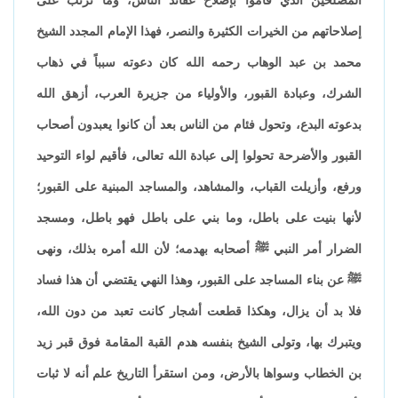
إصلاحاتهم من الخيرات الكثيرة والنصر، فهذا الإمام المجدد الشيخ
محمد بن عبد الوهاب رحمه الله كان دعوته سبباً في ذهاب
الشرك، وعبادة القبور، والأولياء من جزيرة العرب، أزهق الله
بدعوته البدع، وتحول فئام من الناس بعد أن كانوا يعبدون أصحاب
القبور والأضرحة تحولوا إلى عبادة الله تعالى، فأقيم لواء التوحيد
ورفع، وأزيلت القباب، والمشاهد، والمساجد المبنية على القبور؛
لأنها بنيت على باطل، وما بني على باطل فهو باطل، ومسجد
الضرار أمر النبي ﷺ أصحابه بهدمه؛ لأن الله أمره بذلك، ونهى
ﷺ عن بناء المساجد على القبور، وهذا النهي يقتضي أن هذا فساد
فلا بد أن يزال، وهكذا قطعت أشجار كانت تعبد من دون الله،
ويتبرك بها، وتولى الشيخ بنفسه هدم القبة المقامة فوق قبر زيد
بن الخطاب وسواها بالأرض، ومن استقرأ التاريخ علم أنه لا ثبات