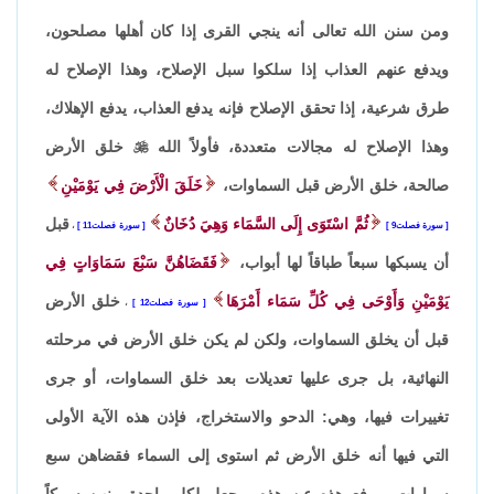
ومن سنن الله تعالى أنه ينجي القرى إذا كان أهلها مصلحون،
ويدفع عنهم العذاب إذا سلكوا سبل الإصلاح، وهذا الإصلاح له
طرق شرعية، إذا تحقق الإصلاح فإنه يدفع العذاب، يدفع الإهلاك،
وهذا الإصلاح له مجالات متعددة، فأولاً الله

خلق الأرض
صالحة، خلق الأرض قبل السماوات،
خَلَقَ الْأَرْضَ فِي يَوْمَيْنِ
ثُمَّ اسْتَوَى إِلَى السَّمَاء وَهِيَ دُخَانٌ
قبل
سورة فصلت9
سورة فصلت11
،
أن يسبكها سبعاً طباقاً لها أبواب،
فَقَضَاهُنَّ سَبْعَ سَمَاوَاتٍ فِي
يَوْمَيْنِ وَأَوْحَى فِي كُلِّ سَمَاء أَمْرَهَا
خلق الأرض
سورة فصلت12
،
قبل أن يخلق السماوات، ولكن لم يكن خلق الأرض في مرحلته
النهائية، بل جرى عليها تعديلات بعد خلق السماوات، أو جرى
تغييرات فيها، وهي: الدحو والاستخراج، فإذن هذه الآية الأولى
التي فيها أنه خلق الأرض ثم استوى إلى السماء فقضاهن سبع
سماوات، ورفع هذه عن هذه، وجعل لكل واحدة منهن سمكاً