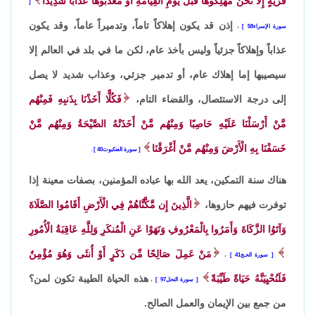
قَرْيَةٍ إِلاَّ نَحْنُ مُهْلِكُوهَا قَبْلَ يَوْمِ الْقِيَامَةِ أَوْ مُعَذِّبُوهَا عَذَابًا شَدِيدًا
إذن قد يكون إهلاكاً تاماً، وتدميراً عاماً، وقد يكون
سورة الإسراء58
،
عذاباً وإهلاكاً جزئياً وليس بأخذ عام، لكن ما في بلد في العالم إلا
سيصيبها إما إهلاك عام، أو تدمير جزئي، وعذاب شديد لا يصل
إلى درجة الاستئصال، والقضاء التام،
فَكُلًّا أَخَذْنَا بِذَنبِهِ فَمِنْهُم
مَّنْ أَرْسَلْنَا عَلَيْهِ حَاصِبًا وَمِنْهُم مَّنْ أَخَذَتْهُ الصَّيْحَةُ وَمِنْهُم مَّنْ
خَسَفْنَا بِهِ الْأَرْضَ وَمِنْهُم مَّنْ أَغْرَقْنَا
سورة العنكبوت40
.
هناك سنة التمكين، يعد الله بها عباده المؤمنين، بصفات معينة إذا
توفرت فيهم حازوها،
الَّذِينَ إِن مَّكَّنَّاهُمْ فِي الْأَرْضِ أَقَامُوا الصَّلَاةَ
وَآتَوُا الزَّكَاةَ وَأَمَرُوا بِالْمَعْرُوفِ وَنَهَوْا عَنِ الْمُنكَرِ وَلِلَّهِ عَاقِبَةُ الْأُمُورِ
مَنْ عَمِلَ صَالِحًا مِّن ذَكَرٍ أَوْ أُنثَى وَهُوَ مُؤْمِنٌ
سورة الحـج41
،
فَلَنُحْيِيَنَّهُ حَيَاةً طَيِّبَةً
هذه الحياة الطيبة تكون لمن؟
سورة النحل97
،
من جمع بين الإيمان والعمل الصالح.