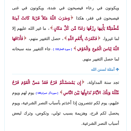
ويكونون في رخاء فيصبحون في شدة، ويكونون في غنى
فيصبحون في فقر، هكذا
وَضَرَبَ اللّهُ مَثَلاً قَرْيَةً كَانَتْ آمِنَةً
مُّطْمَئِنَّةً يَأْتِيهَا رِزْقُهَا رَغَدًا مِّن كُلِّ مَكَانٍ
، ما غير الله عليهم إلا
لما غيروا،
فَكَفَرَتْ بِأَنْعُمِ اللّهِ
، حصل التغيير منهم،
فَأَذَاقَهَا
اللّهُ لِبَاسَ الْجُوعِ وَالْخَوْفِ
جاء التغيير منه سبحانه
سورة النحل112
،
لما حصل التغيير منهم.
أمثلة لسنن الله
تجد سنة المداولة،
إِن يَمْسَسْكُمْ قَرْحٌ فَقَدْ مَسَّ الْقَوْمَ قَرْحٌ
مِّثْلُهُ وَتِلْكَ الأيَّامُ نُدَاوِلُهَا بَيْنَ النَّاسِ
يوم لهم ويوم
سورة آل عمران140
،
عليهم، يوم لكم تنتصرون إذا أخذتم بأسباب النصر الشرعية، ويوم
يحصل لكم قرح، وهزيمة بسبب تولي، ونكوص، وترك لبعض
أسباب النصر الشرعية.