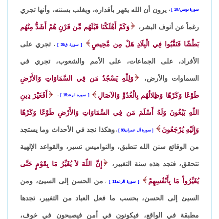
يرون أن الله يقهر بأقداره، ويغلب بسننه، وأنها تجري
سورة يونس107
،
رغماً عن أنوف البشر،
وَكَمْ أَهْلَكْنَا قَبْلَهُم مِّن قَرْنٍ هُمْ أَشَدُّ مِنْهُم
بَطْشًا فَنَقَّبُوا فِي الْبِلَادِ هَلْ مِن مَّحِيصٍ
تجري على
سورة ق36
،
الأفراد، على الجماعات، على الأمم والشعوب، تجري في
السماوات والأرض،
وَلِلّهِ يَسْجُدُ مَن فِي السَّمَاوَاتِ وَالأَرْضِ
طَوْعًا وَكَرْهًا وَظِلالُهُم بِالْغُدُوِّ وَالآصَالِ
أَفَغَيْرَ دِينِ
سورة الرعد15
،
اللّهِ يَبْغُونَ وَلَهُ أَسْلَمَ مَن فِي السَّمَاوَاتِ وَالأَرْضِ طَوْعًا وَكَرْهًا
وَإِلَيْهِ يُرْجَعُونَ
وهكذا نجد في الأحداث وما يستجد
سورة آل عمران83
،
من الوقائع سنن الله تنطبق، والنواميس تسير، والقواعد الإلهية
تتحقق، فتجد هذه سنة التغيير،
إِنَّ اللّهَ لاَ يُغَيِّرُ مَا بِقَوْمٍ حَتَّى
يُغَيِّرُواْ مَا بِأَنْفُسِهِمْ
من الحسن إلى السيئ، ومن
سورة الرعد11
،
السيئ إلى الحسن، بحسب ما فعل العباد من التغيير، تجدها
مطبقة في الواقع، فيكونون في أمن فيصبحون في خوف،