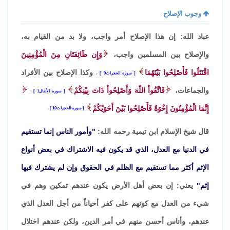
وجوب الإصلاح
عباد الله: إن هذا الإصلاح أمر واجب، ولا بد من القيام به،
والإصلاح بين المسلمين واجب،
وَإِن طَائِفَتَانِ مِنَ الْمُؤْمِنِينَ
اقْتَتَلُوا فَأَصْلِحُوا بَيْنَهُمَا
وكذا الإصلاح بين الأفراد
سورة الحجرات9
،
والجماعات،
فَاتَّقُواْ اللّهَ وَأَصْلِحُواْ ذَاتَ بِيْنِكُمْ
سورة الأنفال1
،
إِنَّمَا الْمُؤْمِنُونَ إِخْوَةٌ فَأَصْلِحُوا بَيْنَ أَخَوَيْكُمْ
سورة الحجرات10
.
قال شيخ الإسلام ابن تيمية رحمه الله:
"وأمور الناس إنما تستقيم
في الدنيا مع العدل، الذي قد يكون فيه الاشتراك في بعض أنواع
الإثم أكثر مما تستقيم مع الظلم في الحقوق وإن لم يشترك فيها
إثم"
يعني: إن بعض أهل الأرض يكون عندهم تمكين وهم في
شيء من العدل مع كونهم على كفر أحياناً من أجل العدل الذي
عندهم، وأناس أحسن منهم في أمر الدين، ولكن عندهم اختلال