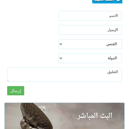
إرسال