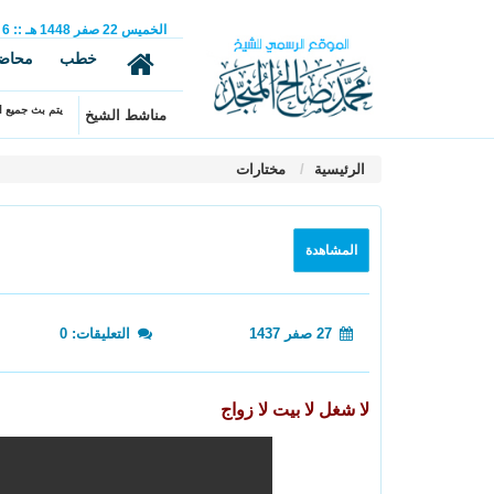
الخميس
22
صفر
1448 هـ
::
6
خطب
محاض
يتم بث جميع ال
مناشط الشيخ
الرئيسية
مختارات
المشاهدة
27 صفر 1437
التعليقات: 0
لا شغل لا بيت لا زواج