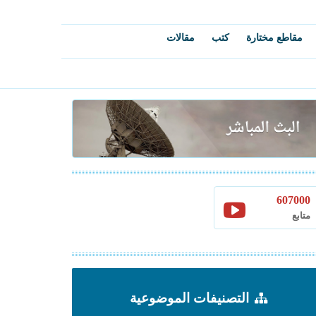
مقاطع مختارة
كتب
مقالات
607000
متابع
التصنيفات الموضوعية