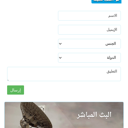
إرسال