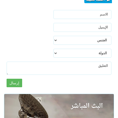
إرسال