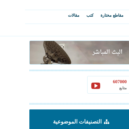
مقاطع مختارة
كتب
مقالات
607000
متابع
التصنيفات الموضوعية