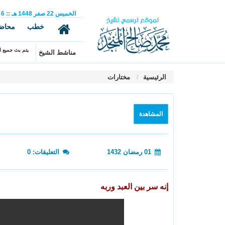
الخميس
22
صفر
1448 هـ
::
6
خطب
محاض
يتم بث جميع ال
مناشط الشيخ
الرئيسية
مختارات
المشاهدة
01 رمضان 1432
التعليقات: 0
إنه سر بين العبد وربه