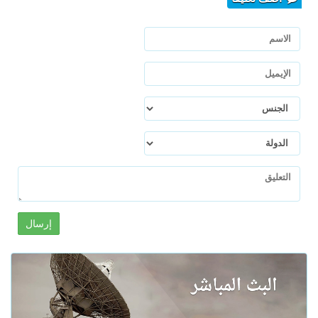
إرسال