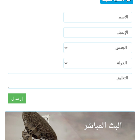
إرسال