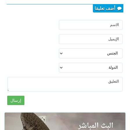
أضف تعليقا
إرسال