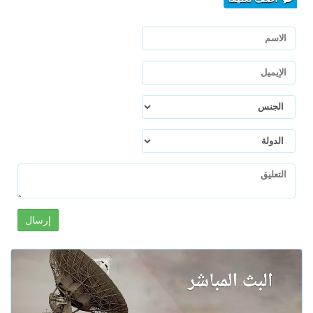
إرسال