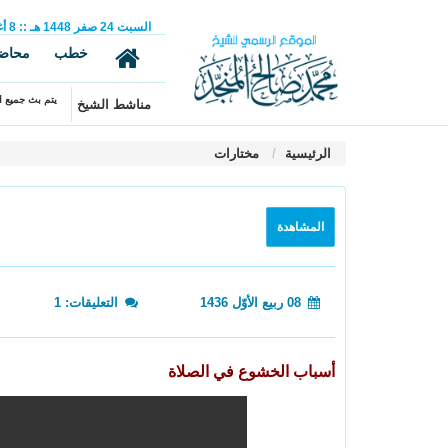
السبت
24
صفر
1448 هـ
::
8
أ
خطب
محاض
يتم بث جميع ال
مناشط الشيخ
الرئيسية
مختارات
المشاهدة
08 ربيع الأوّل 1436
التعليقات: 1
أسباب الخشوع في الصلاة