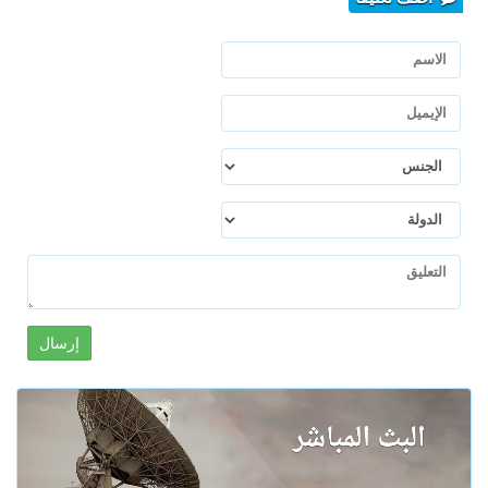
إرسال