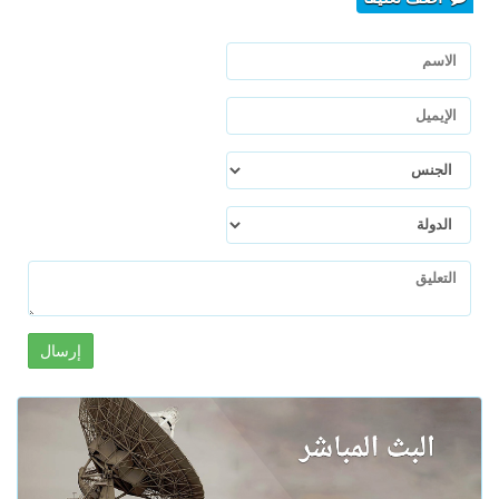
إرسال