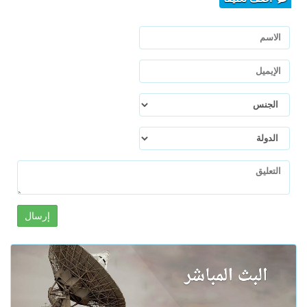
إرسال