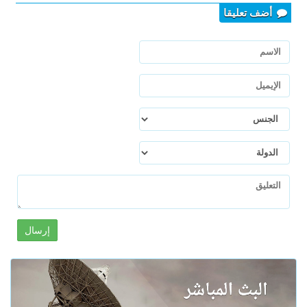
أضف تعليقا
إرسال