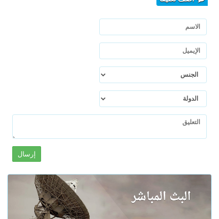
إرسال