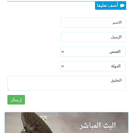
أضف تعليقا
إرسال