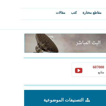
مقاطع مختارة
كتب
مقالات
607000
متابع
التصنيفات الموضوعية