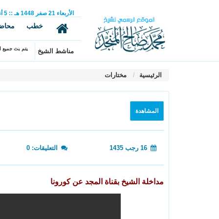
الأربعاء
21
صفر
1448 هـ
::
5
أ
خطب
محاض
يتم بث جميع ال
مناشط الشيخ
الرئيسية
مختارات
المشاهدة
16 رجب 1435
التعليقات: 0
مداخلة الشيخ بقناة المجد عن كورونا