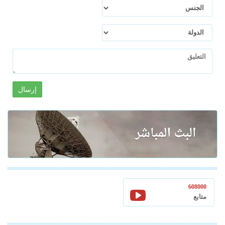
إرسال
608000
متابع