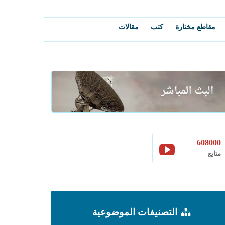
مقاطع مختارة
كتب
مقالات
608000
متابع
التصنيفات الموضوعية