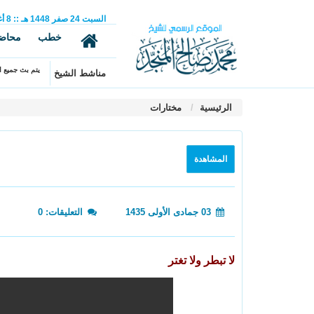
السبت
24
صفر
1448 هـ
::
8
أ
خطب
محاض
يتم بث جميع ال
مناشط الشيخ
الرئيسية
مختارات
المشاهدة
03 جمادى الأولى 1435
التعليقات: 0
لا تبطر ولا تغتر