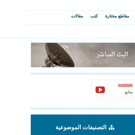
مقاطع مختارة
كتب
مقالات
608000
متابع
التصنيفات الموضوعية