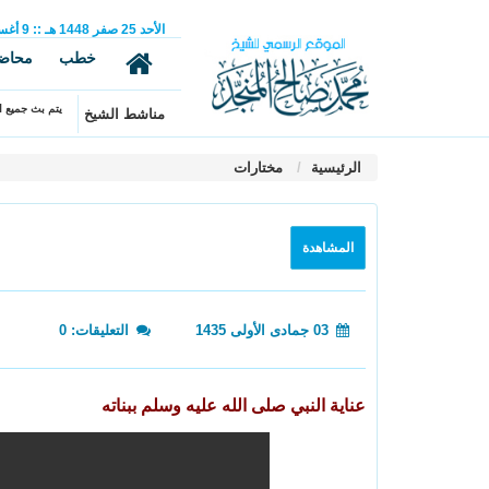
الأحد
25
صفر
1448 هـ
::
9
أغ
خطب
محاض
يتم بث جميع ال
مناشط الشيخ
الرئيسية
مختارات
المشاهدة
03 جمادى الأولى 1435
التعليقات: 0
عناية النبي صلى الله عليه وسلم ببناته