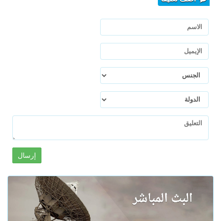
إرسال